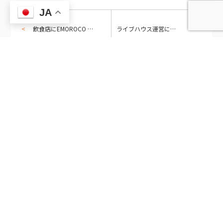
JA
飲食店にEMOROCO CRM Liteを使う — LIBERALE PASTAの常連客管理とリピーター設計
ライブハウス運営にEMOROCO CRM Liteを使う — エンターテインメントビル「ONE LAMP Theater」のイベント管理
同じカテゴリの記事
2026/8/7
2026/8/7
今、CRMに投資すべき理由【連
今、CRMに投資すべき理由【連
載③】なぜ「CRMなら何でもい
載②】もう一つの見えない危機
[…]
[…]