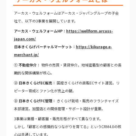
アーカス・ウェルフォームはアーカス・ジャパングループの子会
社で、以下の3事業を展開しています。
アーカス・ウェルフォームHP：
https://wellform.arcuss-
japan.com/
日本きくらげバーチャルマーケット：
https://kikurage.e-
merchant.jp/
① 不動産仲介：
物件の売買・賃貸仲介。地域密着型の顧客との長
期的な関係構築が核心。
② 日本きくらげEC販売：
国産きくらげの直販ECサイト運営。リ
ピーター育成とファン化が売上の鍵。
③ 日本きくらげFC管理：
きくらげ栽培・販売のフランチャイズ
本部運営。加盟店との関係管理・サポート設計が重要。
3事業は業種・顧客層・販売形態がすべて異なります。
しかし「顧客との感情的なつながりを育てる」というCRM4.0の核
心は共通しています。