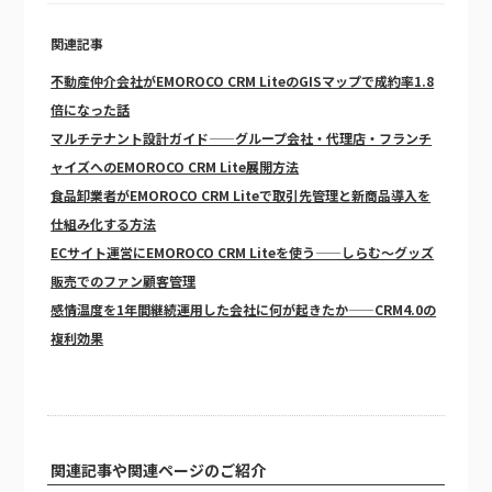
関連記事
不動産仲介会社がEMOROCO CRM LiteのGISマップで成約率1.8
倍になった話
マルチテナント設計ガイド——グループ会社・代理店・フランチ
ャイズへのEMOROCO CRM Lite展開方法
食品卸業者がEMOROCO CRM Liteで取引先管理と新商品導入を
仕組み化する方法
ECサイト運営にEMOROCO CRM Liteを使う——しらむ～グッズ
販売でのファン顧客管理
感情温度を1年間継続運用した会社に何が起きたか——CRM4.0の
複利効果
関連記事や関連ページのご紹介