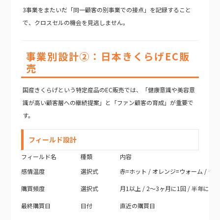
3事業をまたいだ「同一顧客の別事業での接点」を記録すること
で、クロスセルの機会を見逃しません。
事業別設計②：日本きくらげEC販
売
国産きくらげという特定産品のEC販売では、「健康意識や美容意
識が高い顧客層への継続提案」と「ファン顧客の育成」が重要で
す。
フィールド設計
フィールド名
種類
内容
感情温度
選択式
赤=ホット / オレンジ=ウォーム / 青=
購買頻度
選択式
月1以上 / 2〜3ヶ月に1回 / 半年に1回 
最終購買日
日付
直近の購買日