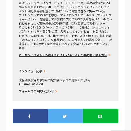
在はCRMを専門に扱うサービスチームを率いて大小様々の企業のCRM
導入や事業立上げを支援、その傍らでCRMエバンジェリストとしてイ
ベントや記事寄稿を通じて"真の"CRMの理念の普及に努めている。
アクセンチュアでCRMを学び、マイクロソフトでCRM2.0（プラットフ
ォーム型CRM）を提唱して世界的に広めてWWで表彰を受けたCRMの正
統後継者にして現役最長のCRM専門家（CRM診断士/CRMドクター）
その後もCRM3.0（パーソナライズドCRM）、CRM4.0（クリエイティ
ブCRM）を提唱するCRMの第一人者としてインタビューを受けたり、
The Wall Street Journal、Newsweek、TIME、WORLDCOM、毎日新聞
（週刊エコノミスト）、文化放送等、国内外で多くの賞を受賞し、「経
済界」にて4年連続で関西財界を代表する企業として選出されている。
著書：
バーサタイリスト - 35歳までに「1万人に1人」の実力者になる方法
インタビュー記事
取材や講演等の依頼は下記問合せよりご連絡ください。
TEL 06-6195-7501
フォームでのお問い合わせ