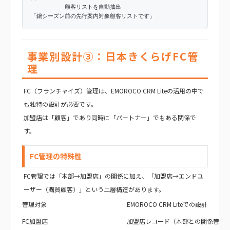
顧客リストを自動抽出
「鍋シーズン前の先行案内対象顧客リストです」
事業別設計③：日本きくらげFC管
理
FC（フランチャイズ）管理は、EMOROCO CRM Liteの活用の中で
も独特の設計が必要です。
加盟店は「顧客」であり同時に「パートナー」でもある関係で
す。
FC管理の特殊性
FC管理では「本部→加盟店」の関係に加え、「加盟店→エンドユ
ーザー（購買顧客）」という二層構造があります。
管理対象
EMOROCO CRM Liteでの設計
FC加盟店
加盟店レコード（本部との関係管理