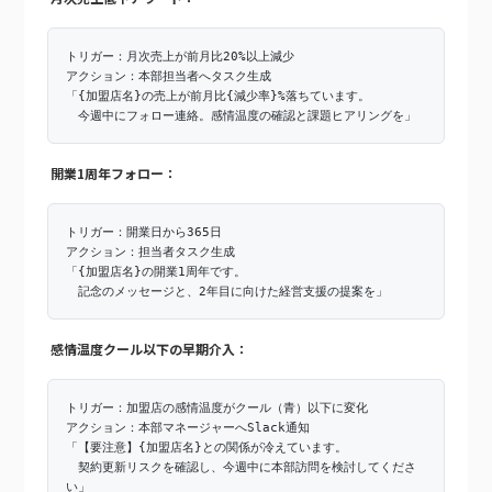
トリガー：月次売上が前月比20%以上減少
アクション：本部担当者へタスク生成
「{加盟店名}の売上が前月比{減少率}%落ちています。
今週中にフォロー連絡。感情温度の確認と課題ヒアリングを」
開業1周年フォロー：
トリガー：開業日から365日
アクション：担当者タスク生成
「{加盟店名}の開業1周年です。
記念のメッセージと、2年目に向けた経営支援の提案を」
感情温度クール以下の早期介入：
トリガー：加盟店の感情温度がクール（青）以下に変化
アクション：本部マネージャーへSlack通知
「【要注意】{加盟店名}との関係が冷えています。
契約更新リスクを確認し、今週中に本部訪問を検討してくださ
い」