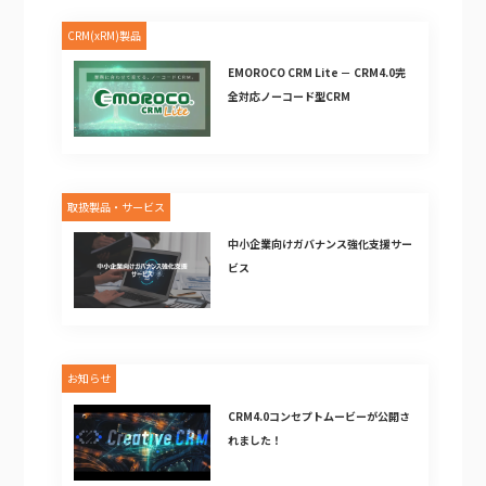
CRM(xRM)製品
EMOROCO CRM Lite － CRM4.0完
全対応ノーコード型CRM
取扱製品・サービス
中小企業向けガバナンス強化支援サー
ビス
お知らせ
CRM4.0コンセプトムービーが公開さ
れました！