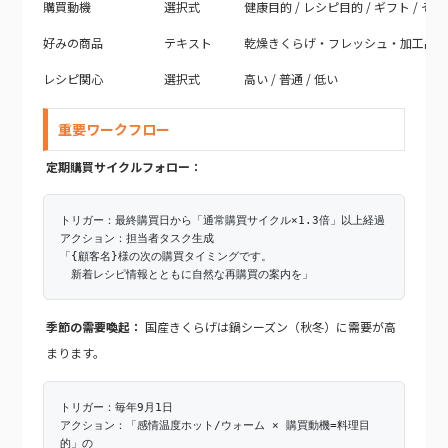
購買動機
選択式
健康目的 / レシピ目的 / ギフト / その
好みの商品
テキスト
乾燥きくらげ・フレッシュ・加工品な
レシピ関心
選択式
高い / 普通 / 低い
重要ワークフロー
定期購買サイクルフォロー：
トリガー：最終購買日から「通常購買サイクル×1.3倍」以上経過
アクション：担当者タスク生成
「{顧客名}様の次の購買タイミングです。
新着レシピ情報とともに自然な再購買の案内を」
季節の需要喚起：
国産きくらげは鍋シーズン（秋冬）に需要が高
まります。
トリガー：毎年9月1日
アクション：「感情温度ホット/ウォーム × 購買動機=料理目
的」の