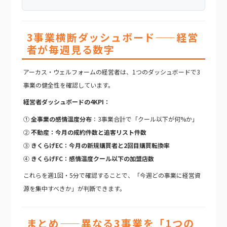
3事業横断ダッシュボード——経営
者が毎週見る数字
アーカス・ウェルフォームの経営者は、1つのダッシュボードで3
事業の健全性を確認しています。
経営者ダッシュボードの4KPI：
①
全事業の感情温度分布
：3事業合計で「クール以下が何%か」
②
不動産：今月の成約件数と追客リスト件数
③
きくらげEC：今月の新規購買者と2回目購買転換率
④
きくらげFC：感情温度クール以下の加盟店数
これらを週1回・5分で確認することで、「今週どの事業に経営資
源を集中すべきか」が判断できます。
まとめ——異なる3事業を「1つの