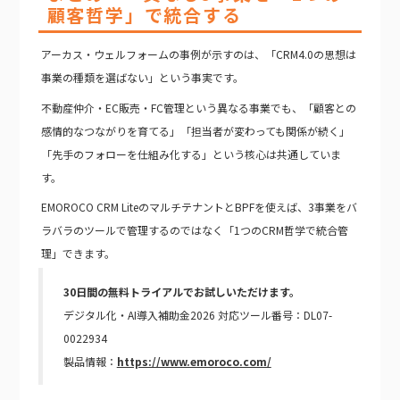
顧客哲学」で統合する
アーカス・ウェルフォームの事例が示すのは、「CRM4.0の思想は
事業の種類を選ばない」という事実です。
不動産仲介・EC販売・FC管理という異なる事業でも、「顧客との
感情的なつながりを育てる」「担当者が変わっても関係が続く」
「先手のフォローを仕組み化する」という核心は共通していま
す。
EMOROCO CRM LiteのマルチテナントとBPFを使えば、3事業をバ
ラバラのツールで管理するのではなく「1つのCRM哲学で統合管
理」できます。
30日間の無料トライアルでお試しいただけます。
デジタル化・AI導入補助金2026 対応ツール番号：DL07-
0022934
製品情報：
https://www.emoroco.com/