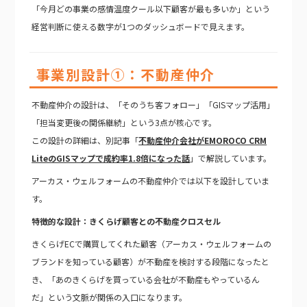
「今月どの事業の感情温度クール以下顧客が最も多いか」という
経営判断に使える数字が1つのダッシュボードで見えます。
事業別設計①：不動産仲介
不動産仲介の設計は、「そのうち客フォロー」「GISマップ活用」
「担当変更後の関係継続」という3点が核心です。
この設計の詳細は、別記事「
不動産仲介会社がEMOROCO CRM
LiteのGISマップで成約率1.8倍になった話
」で解説しています。
アーカス・ウェルフォームの不動産仲介では以下を設計していま
す。
特徴的な設計：きくらげ顧客との不動産クロスセル
きくらげECで購買してくれた顧客（アーカス・ウェルフォームの
ブランドを知っている顧客）が不動産を検討する段階になったと
き、「あのきくらげを買っている会社が不動産もやっているん
だ」という文脈が関係の入口になります。