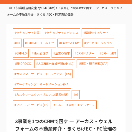
TOP
>
知識創造研究室 by CRM(xRM)
>
3事業を1つのCRMで回す — アーカス・ウェルフ
ォームの不動産仲介・きくらげEC・FC管理の設計
#セキュリティ対策
#セキュリティガバナンス
#情報セキュリティ
#DX
#EMOROCO CRM Lite
#Creative CRM
#アーカス・ジャパン
#CRM4.0
#法人心理学
#企業心理学
#CRMドクター
#CRM・xRM
#EMOROCO
#人工知能･機械学習(AI･ML)
#顧客・販売戦略(SFA)
#カスタマーサービス･コールセンター(CS)
#マーケティング・オートメーション(MA)
#カスタマーエクスペリエンス(顧客体験)
#AI
#フィールドサービス(FS)
#CRM
#事例・モデルケース
3事業を1つのCRMで回す — アーカス・ウェル
フォームの不動産仲介・きくらげEC・FC管理の