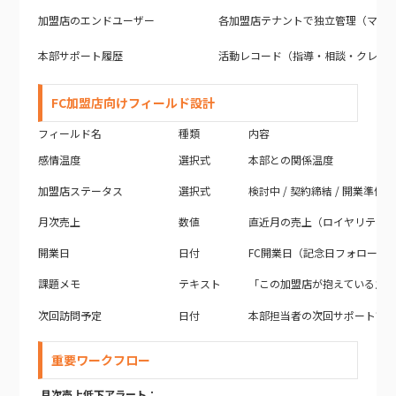
加盟店のエンドユーザー
各加盟店テナントで独立管理（マル
本部サポート履歴
活動レコード（指導・相談・クレー
FC加盟店向けフィールド設計
フィールド名
種類
内容
感情温度
選択式
本部との関係温度
加盟店ステータス
選択式
検討中 / 契約締結 / 開業準備 /
月次売上
数値
直近月の売上（ロイヤリティ算
開業日
日付
FC開業日（記念日フォローの
課題メモ
テキスト
「この加盟店が抱えている主な
次回訪問予定
日付
本部担当者の次回サポート訪
重要ワークフロー
月次売上低下アラート：