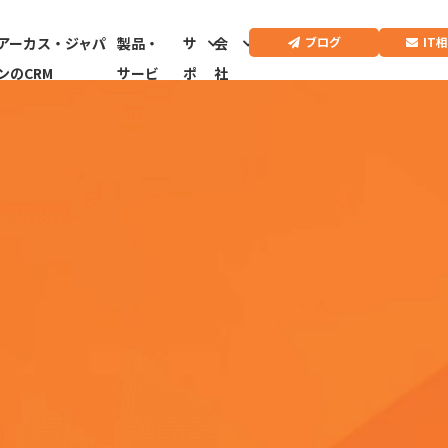
IT
ブログ
アーカス・ジャパ
製品・
サ
会
ンのCRM
サービ
ポ
社
ス
ー
情
ト
報
CRMドクター診
断はこちらから