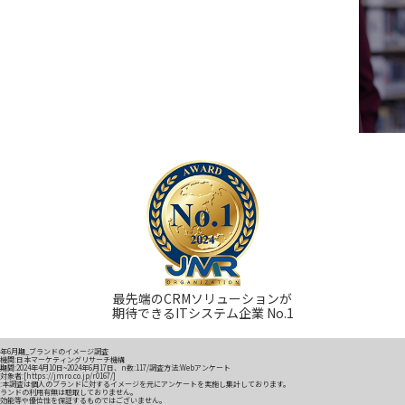
最先端のCRMソリューションが
期待できるITシステム企業 No.1
24年6月期_ブランドのイメージ調査
機関:日本マーケティングリサーチ機構
期間
:2024年4月10日~2024年6月17日、n数:117/調査方法:Webアンケート
対象者:[
https://jmro.co.jp/r0167/
]
:本調査は個人のブランドに対するイメージを元にアンケートを実施し集計しております。
ランドの利用有無は聴取しておりません。
効能等や優位性を保証するものではございません。