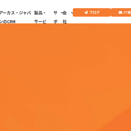
IT
ブログ
アーカス・ジャパ
製品・
サ
会
ンのCRM
サービ
ポ
社
ス
ー
情
ト
報
CRMドクター診
断はこちらから