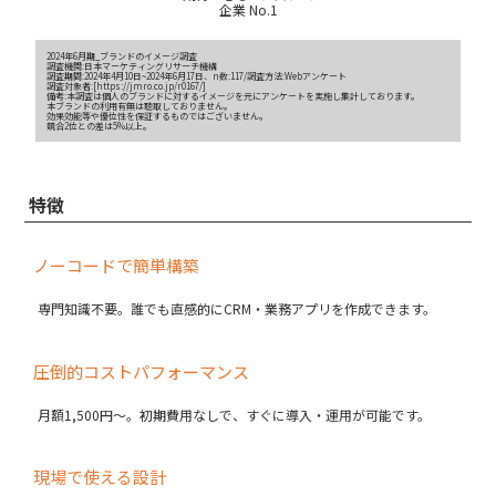
企業 No.1
2024年6月期_ブランドのイメージ調査
調査機関:日本マーケティングリサーチ機構
調査期間
:2024年4月10日~2024年6月17日、n数:117/調査方法:Webアンケート
調査対象者:[
https://jmro.co.jp/r0167/
]
備考:本調査は個人のブランドに対するイメージを元にアンケートを実施し集計しております。
本ブランドの利用有無は聴取しておりません。
効果効能等や優位性を保証するものではございません。
競合2位との差は5%以上。
特徴
ノーコードで簡単構築
専門知識不要。誰でも直感的にCRM・業務アプリを作成できます。
圧倒的コストパフォーマンス
月額1,500円〜。初期費用なしで、すぐに導入・運用が可能です。
現場で使える設計