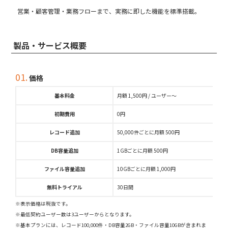
営業・顧客管理・業務フローまで、実務に即した機能を標準搭載。
製品・サービス概要
01.
価格
基本料金
月額 1,500円 / ユーザー～
初期費用
0円
レコード追加
50,000件ごとに月額 500円
DB容量追加
1GBごとに月額 500円
ファイル容量追加
10GBごとに月額 1,000円
無料トライアル
30日間
※表示価格は税抜です。
※最低契約ユーザー数は3ユーザーからとなります。
※基本プランには、レコード100,000件・DB容量2GB・ファイル容量10GBが含まれま