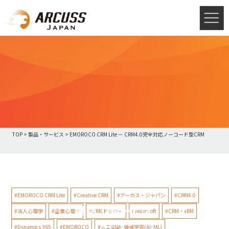
TOP
>
製品・サービス
>
EMOROCO CRM Lite － CRM4.0完全対応ノーコード型CRM
#EMOROCO CRM Lite
#Creative CRM
#アーカス・ジャパン
#CRM4.0
製品・サービス
#法人心理学
#企業心理学
#CRMドクター
#Microsoft
#CRM・xRM
Products
#Dynamics 365
#EMOROCO
#人工知能･機械学習(AI･ML)