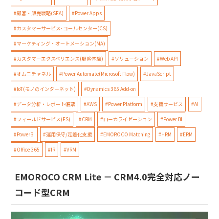
#顧客・販売戦略(SFA)
#Power Apps
#カスタマーサービス･コールセンター(CS)
#マーケティング・オートメーション(MA)
#カスタマーエクスペリエンス(顧客体験)
#ソリューション
#Web API
#オムニチャネル
#Power Automate(Microsoft Flow)
#JavaScript
#IoT(モノのインターネット)
#Dynamics 365 Add-on
#データ分析・レポート帳票
#AWS
#Power Platform
#支援サービス
#AI
#フィールドサービス(FS)
#CRM
#ローカライゼーション
#Power BI
#PowerBI
#運用保守/定着化支援
#EMOROCO Matching
#HRM
#ERM
#Office 365
#IR
#VRM
EMOROCO CRM Lite － CRM4.0完全対応ノー
コード型CRM