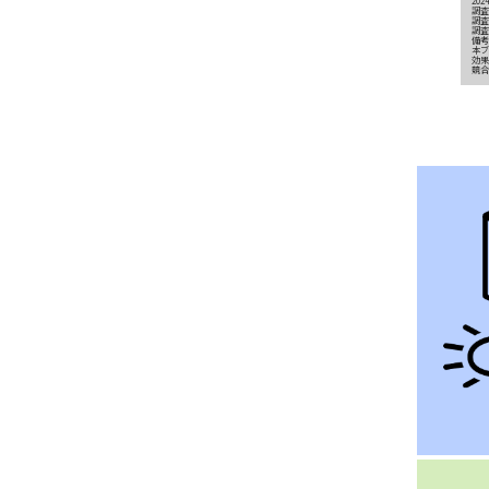
20
調査
調査
調査
備考
本ブ
効果
競合