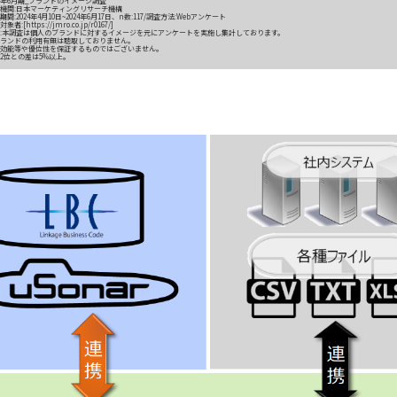
24年6月期_ブランドのイメージ調査
機関:日本マーケティングリサーチ機構
期間
:2024年4月10日~2024年6月17日、n数:117/調査方法:Webアンケート
対象者:[
https://jmro.co.jp/r0167/
]
:本調査は個人のブランドに対するイメージを元にアンケートを実施し集計しております。
ランドの利用有無は聴取しておりません。
効能等や優位性を保証するものではございません。
2位との差は5%以上。