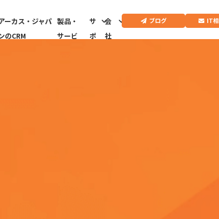
IT
ブログ
アーカス・ジャパ
製品・
サ
会
ンのCRM
サービ
ポ
社
ス
ー
情
ト
報
CRMドクター診
断はこちらから