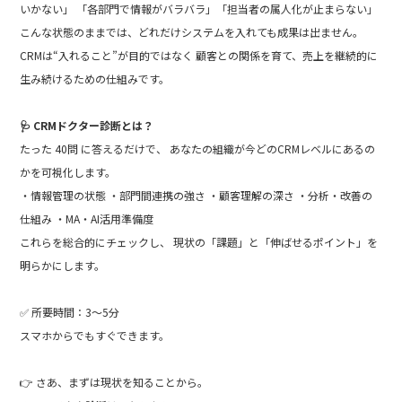
いかない」 「各部門で情報がバラバラ」「担当者の属人化が止まらない」
こんな状態のままでは、どれだけシステムを入れても成果は出ません。
CRMは“入れること”が目的ではなく 顧客との関係を育て、売上を継続的に
生み続けるための仕組みです。
🩺 CRMドクター診断とは？
たった 40問 に答えるだけで、 あなたの組織が今どのCRMレベルにあるの
かを可視化します。
・情報管理の状態 ・部門間連携の強さ ・顧客理解の深さ ・分析・改善の
仕組み ・MA・AI活用準備度
これらを総合的にチェックし、 現状の「課題」と「伸ばせるポイント」を
明らかにします。
✅ 所要時間：3〜5分
スマホからでもすぐできます。
👉 さあ、まずは現状を知ることから。