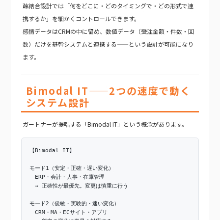
疎結合設計では「何をどこに・どのタイミングで・どの形式で連
携するか」を細かくコントロールできます。
感情データはCRMの中に留め、数値データ（受注金額・件数・回
数）だけを基幹システムと連携する——という設計が可能になり
ます。
Bimodal IT——2つの速度で動く
システム設計
ガートナーが提唱する「Bimodal IT」という概念があります。
【Bimodal IT】
モード1（安定・正確・遅い変化）
ERP・会計・人事・在庫管理
→ 正確性が最優先。変更は慎重に行う
モード2（俊敏・実験的・速い変化）
CRM・MA・ECサイト・アプリ