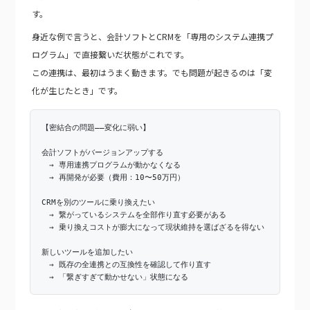
す。
身近な例で言うと、会計ソフトとCRMを「専用のシステム連携プ
ログラム」で直接繋いだ状態がこれです。
この連携は、最初はうまく動きます。でも問題が起きるのは「変
化が生じたとき」です。
【密結合の問題——変化に弱い】
会計ソフトがバージョンアップする
→ 専用連携プログラムが動かなくなる
→ 再開発が必要（費用：10〜50万円）
CRMを別のツールに乗り換えたい
→ 繋がっているシステムを全部作り直す必要がある
→ 乗り換えコストが膨大になって現状維持を選ばざるを得ない
新しいツールを追加したい
→ 既存の全連携との互換性を確認して作り直す
→ 「繋ぎすぎて動かせない」状態になる