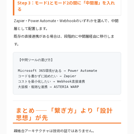
Step 3：モード1とモード2の間に「中間層」を入れ
る
Zapier・Power Automate・Webhookのいずれかを選んで、中間
層として配置します。
既存の直接連携がある場合は、段階的に中間層経由に移行しま
す。
【中間ツールの選び方】
Microsoft 365環境がある → Power Automate
コードを書かずに始めたい → Zapier
コストを最小化したい → Webhook直接連携
大規模・複雑な連携 → ASTERIA WARP
まとめ——「繋ぎ方」より「設計
思想」が先
疎結合アーキテクチャは技術の話ではありません。