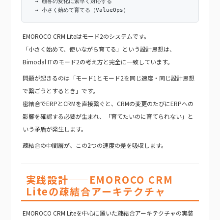
→ 顧客の変化に素早く対応する
→ 小さく始めて育てる（ValueOps）
EMOROCO CRM Liteはモード2のシステムです。
「小さく始めて、使いながら育てる」という設計思想は、
Bimodal ITのモード2の考え方と完全に一致しています。
問題が起きるのは「モード1とモード2を同じ速度・同じ設計思想
で繋ごうとするとき」です。
密結合でERPとCRMを直接繋ぐと、CRMの変更のたびにERPへの
影響を確認する必要が生まれ、「育てたいのに育てられない」と
いう矛盾が発生します。
疎結合の中間層が、この2つの速度の差を吸収します。
実践設計——EMOROCO CRM
Liteの疎結合アーキテクチャ
EMOROCO CRM Liteを中心に置いた疎結合アーキテクチャの実装