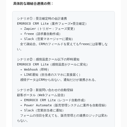
具体的な疎結合連携の例：
シナリオ①：受注確定時の会計連携
EMOROCO CRM Lite（案件フェーズ=受注確定）
→ Zapier（トリガー：フェーズ変更）
→ freee（請求書自動作成）
→ Slack（営業マネージャーに通知）
全て疎結合。CRMのフィールドを変えてもfreeeには影響しな
い。
シナリオ②：感情温度クール以下の即時通知
EMOROCO CRM Lite（感情温度がクールに変化）
→ Webhook（即時）
→ LINE通知（担当者のスマホに直接届く）
感情データはCRMから出ない。通知だけが連携される。
シナリオ③：新規問い合わせの自動登録
顧客ポータル（Webフォーム送信）
→ EMOROCO CRM Lite（レコード自動作成）
→ Power Automate（販売管理システムに案件を自動登録）
→ Slack（営業担当者に通知）
フォームの項目を変えても、販売管理との連携ロジックは変わ
らない。