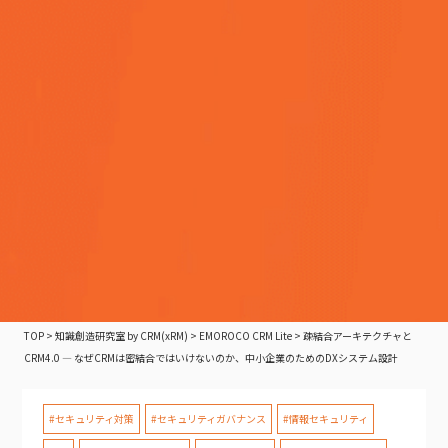
TOP
>
知識創造研究室 by CRM(xRM)
>
EMOROCO CRM Lite
>
疎結合アーキテクチャと
CRM4.0 — なぜCRMは密結合ではいけないのか、中小企業のためのDXシステム設計
#セキュリティ対策
#セキュリティガバナンス
#情報セキュリティ