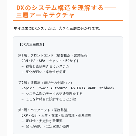
DXのシステム構造を理解する——
三層アーキテクチャ
中小企業のDXシステムは、大きく三層に分かれます。
【DXの三層構造】
第1層：フロントエンド（顧客接点・営業接点）
CRM・MA・SFA・チャット・ECサイト
→ 顧客と直接向き合うシステム
→ 変化が速い・柔軟性が必要
第2層：連携層（疎結合の中間ハブ）
Zapier・Power Automate・ASTERIA WARP・Webhook
→ システム間のデータの交通整理をする
→ ここを疎結合に設計することが鍵
第3層：バックエンド（業務基盤）
ERP・会計・人事・在庫・販売管理・生産管理
→ 正確性・安定性が最重要
→ 変化が遅い・安定稼働が優先