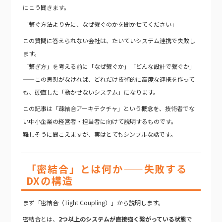
にこう聞きます。
「繋ぐ方法より先に、なぜ繋ぐのかを聞かせてください」
この質問に答えられない会社は、たいていシステム連携で失敗し
ます。
「繋ぎ方」を考える前に「なぜ繋ぐか」「どんな設計で繋ぐか」
——この思想がなければ、どれだけ技術的に高度な連携を作って
も、硬直した「動かせないシステム」になります。
この記事は「疎結合アーキテクチャ」という概念を、技術者でな
い中小企業の経営者・担当者に向けて説明するものです。
難しそうに聞こえますが、実はとてもシンプルな話です。
「密結合」とは何か——失敗する
DXの構造
まず「密結合（Tight Coupling）」から説明します。
密結合とは、
2つ以上のシステムが直接強く繋がっている状態
で