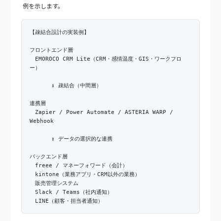
例を示します。
【疎結合設計の実装例】
フロントエンド層
EMOROCO CRM Lite（CRM・感情温度・GIS・ワークフロ
ー）
↕ 疎結合（中間層）
連携層
Zapier / Power Automate / ASTERIA WARP /
Webhook
↕ データの選択的な連携
バックエンド層
freee / マネーフォワード（会計）
kintone（業務アプリ・CRM以外の業務）
販売管理システム
Slack / Teams（社内通知）
LINE（顧客・担当者通知）