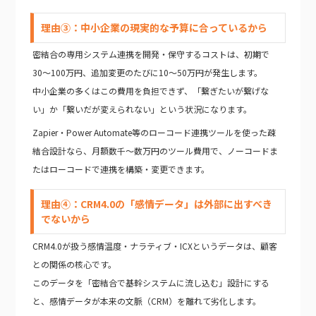
理由③：中小企業の現実的な予算に合っているから
密結合の専用システム連携を開発・保守するコストは、初期で
30〜100万円、追加変更のたびに10〜50万円が発生します。
中小企業の多くはこの費用を負担できず、「繋ぎたいが繋げな
い」か「繋いだが変えられない」という状況になります。
Zapier・Power Automate等のローコード連携ツールを使った疎
結合設計なら、月額数千〜数万円のツール費用で、ノーコードま
たはローコードで連携を構築・変更できます。
理由④：CRM4.0の「感情データ」は外部に出すべき
でないから
CRM4.0が扱う感情温度・ナラティブ・ICXというデータは、顧客
との関係の核心です。
このデータを「密結合で基幹システムに流し込む」設計にする
と、感情データが本来の文脈（CRM）を離れて劣化します。