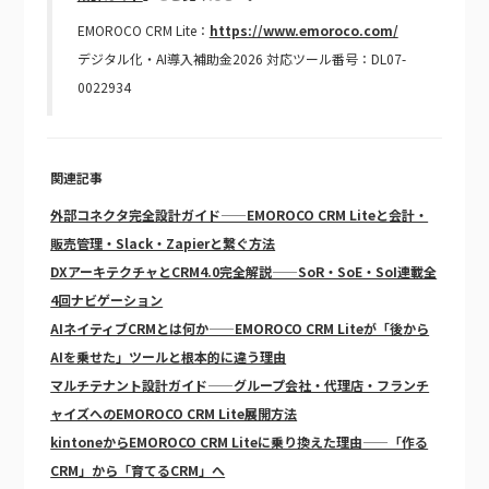
EMOROCO CRM Lite：
https://www.emoroco.com/
デジタル化・AI導入補助金2026 対応ツール番号：DL07-
0022934
関連記事
外部コネクタ完全設計ガイド——EMOROCO CRM Liteと会計・
販売管理・Slack・Zapierと繋ぐ方法
DXアーキテクチャとCRM4.0完全解説——SoR・SoE・SoI連載全
4回ナビゲーション
AIネイティブCRMとは何か——EMOROCO CRM Liteが「後から
AIを乗せた」ツールと根本的に違う理由
マルチテナント設計ガイド——グループ会社・代理店・フランチ
ャイズへのEMOROCO CRM Lite展開方法
kintoneからEMOROCO CRM Liteに乗り換えた理由——「作る
CRM」から「育てるCRM」へ