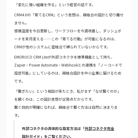
「変化に強い組織を作る」という経営の話です。
CRM4.0の「育てるCRM」という思想は、疎結合の設計と切り離せ
ません。
感情温度を今日更新し、ワークフローを今週改善し、ダッシュボ
ードを来月変える——この「育てる行動」が可能になるのは、
CRMが他のシステムに密結合で縛られていないからです。
EMOROCO CRM Liteが外部コネクタを標準機能として持ち、
Zapier・Power Automate・Webhookとの連携を「ノーコードで
設定可能」にしているのは、疎結合設計を中小企業に届けるため
です。
「繋ぎたい」という相談が来たとき、私がまず「なぜ繋ぐのか」
を聞くのは、この設計思想が出発点だからです。
繋ぐ目的が明確になれば、疎結合で繋ぐ方法は自然に決まりま
す。
外部コネクタの具体的な設定方法は「
外部コネクタ完全
設計ガイド
」をご覧ください。