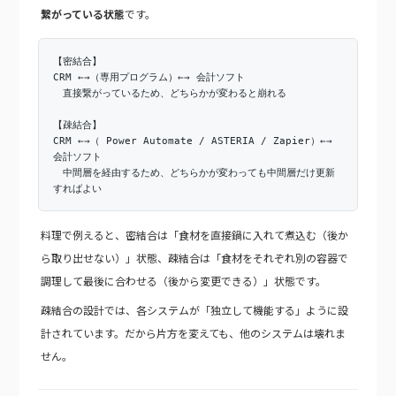
繋がっている状態
です。
【密結合】
CRM ←→（専用プログラム）←→ 会計ソフト
直接繋がっているため、どちらかが変わると崩れる
【疎結合】
CRM ←→（ Power Automate / ASTERIA / Zapier）←→
会計ソフト
中間層を経由するため、どちらかが変わっても中間層だけ更新
すればよい
料理で例えると、密結合は「食材を直接鍋に入れて煮込む（後か
ら取り出せない）」状態、疎結合は「食材をそれぞれ別の容器で
調理して最後に合わせる（後から変更できる）」状態です。
疎結合の設計では、各システムが「独立して機能する」ように設
計されています。だから片方を変えても、他のシステムは壊れま
せん。