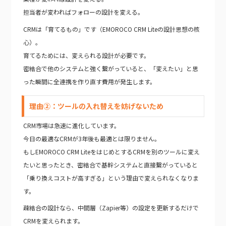
担当者が変わればフォローの設計を変える。
CRMは「育てるもの」です（EMOROCO CRM Liteの設計思想の核
心）。
育てるためには、変えられる設計が必要です。
密結合で他のシステムと強く繋がっていると、「変えたい」と思
った瞬間に全連携を作り直す費用が発生します。
理由②：ツールの入れ替えを妨げないため
CRM市場は急速に進化しています。
今日の最適なCRMが3年後も最適とは限りません。
もしEMOROCO CRM LiteをはじめとするCRMを別のツールに変え
たいと思ったとき、密結合で基幹システムと直接繋がっていると
「乗り換えコストが高すぎる」という理由で変えられなくなりま
す。
疎結合の設計なら、中間層（Zapier等）の設定を更新するだけで
CRMを変えられます。