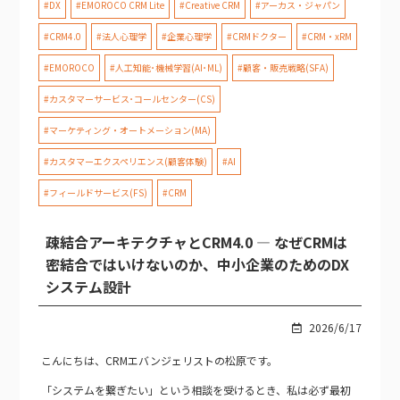
#DX
#EMOROCO CRM Lite
#Creative CRM
#アーカス・ジャパン
#CRM4.0
#法人心理学
#企業心理学
#CRMドクター
#CRM・xRM
#EMOROCO
#人工知能･機械学習(AI･ML)
#顧客・販売戦略(SFA)
#カスタマーサービス･コールセンター(CS)
#マーケティング・オートメーション(MA)
#カスタマーエクスペリエンス(顧客体験)
#AI
#フィールドサービス(FS)
#CRM
疎結合アーキテクチャとCRM4.0 — なぜCRMは
密結合ではいけないのか、中小企業のためのDX
システム設計
2026/6/17
こんにちは、CRMエバンジェリストの松原です。
「システムを繋ぎたい」という相談を受けるとき、私は必ず最初