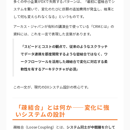
多くの中小企業がDXで失敗するパターンは、「最初に密結合でシ
ステムを繋いで、変化のたびに巨額の追加費用が発生し、結果と
して何も変えられなくなる」というものです。
アーカス・ジャパンが有料の講演会で使っている「CRMとは」の
資料には、これを一言で表現した言葉があります。
「スピードとコストの観点で、従来のようなスクラッチ
でデータ連携を都度開発するような密結合ではなく、ワ
ークフローツールを活用した疎結合で変化に対応する柔
軟性を有するアーキテクチャが必須」
この一文が、現代のDXシステム設計の核心です。
「疎結合」とは何か——変化に強
いシステムの設計
疎結合（Loose Coupling）とは、
システム同士が中間層を介して