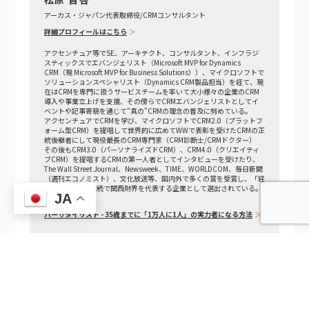
アーカス・ジャパン代表取締役/CRMコンサルタント
詳細プロフィールはこちら
アクセンチュア等でSE、アーキテクト、コンサルタント、インフラジ
スティックスでエバンジェリスト（Microsoft MVP for Dynamics
CRM（現 Microsoft MVP for Business Solutions））、マイクロソフトで
ソリューションスペシャリスト（Dynamics CRM製品担当）を経て、現
在はCRMを専門に扱うサービスチームを率いて大小様々の企業のCRM
導入や事業立上げを支援、その傍らでCRMエバンジェリストとしてイ
ベントや記事寄稿を通じて"真の"CRMの理念の普及に努めている。
アクセンチュアでCRMを学び、マイクロソフトでCRM2.0（プラットフ
ォーム型CRM）を提唱して世界的に広めてWWで表彰を受けたCRMの正
統後継者にして現役最長のCRM専門家（CRM診断士/CRMドクター）
その後もCRM3.0（パーソナライズドCRM）、CRM4.0（クリエイティ
ブCRM）を提唱するCRMの第一人者としてインタビューを受けたり、
The Wall Street Journal、Newsweek、TIME、WORLDCOM、毎日新聞
（週刊エコノミスト）、文化放送等、国内外で多くの賞を受賞し、「経
済界」にて4年連続で関西財界を代表する企業として選出されている。
JA
著書：
バーサタイリスト - 35歳までに「1万人に1人」の実力者になる方法
インタビュー記事
取材や講演等の依頼は下記問合せよりご連絡ください。
TEL 06-6195-7501
フォームでのお問い合わせ