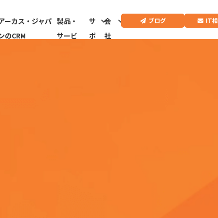
IT
ブログ
アーカス・ジャパ
製品・
サ
会
ンのCRM
サービ
ポ
社
ス
ー
情
ト
報
CRMドクター診
断はこちらから
e