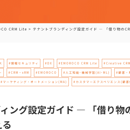
CO CRM Lite
>
テナントブランディング設定ガイド — 「借り物のC
ス
#情報セキュリティ
#DX
#EMOROCO CRM Lite
#Creative CR
ー
#CRM・xRM
#EMOROCO
#人工知能･機械学習(AI･ML)
#顧客・
#マーケティング・オートメーション(MA)
#カスタマーエクスペリエンス(顧客
ィング設定ガイド — 「借り物
える