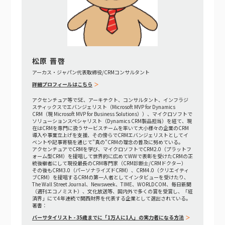
松原 晋啓
アーカス・ジャパン代表取締役/CRMコンサルタント
詳細プロフィールはこちら
アクセンチュア等でSE、アーキテクト、コンサルタント、インフラジ
スティックスでエバンジェリスト（Microsoft MVP for Dynamics
CRM（現 Microsoft MVP for Business Solutions））、マイクロソフトで
ソリューションスペシャリスト（Dynamics CRM製品担当）を経て、現
在はCRMを専門に扱うサービスチームを率いて大小様々の企業のCRM
導入や事業立上げを支援、その傍らでCRMエバンジェリストとしてイ
ベントや記事寄稿を通じて"真の"CRMの理念の普及に努めている。
アクセンチュアでCRMを学び、マイクロソフトでCRM2.0（プラットフ
ォーム型CRM）を提唱して世界的に広めてWWで表彰を受けたCRMの正
統後継者にして現役最長のCRM専門家（CRM診断士/CRMドクター）
その後もCRM3.0（パーソナライズドCRM）、CRM4.0（クリエイティ
ブCRM）を提唱するCRMの第一人者としてインタビューを受けたり、
The Wall Street Journal、Newsweek、TIME、WORLDCOM、毎日新聞
（週刊エコノミスト）、文化放送等、国内外で多くの賞を受賞し、「経
済界」にて4年連続で関西財界を代表する企業として選出されている。
著書：
バーサタイリスト - 35歳までに「1万人に1人」の実力者になる方法