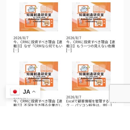
2026/8/7
2026/8/7
今、CRMに投資すべき理由【連
今、CRMに投資すべき理由【連
載③】なぜ「CRMなら何でもい
載②】もう一つの見えない危機
[…]
[…]
JA
2026/8/7
2026/8/7
今、CRMに投資すべき理由【連
Excelで顧客情報を管理するリス
載①】不況を生き残る企業がし
ク — パソコン紛失は、他[…]
て[…]