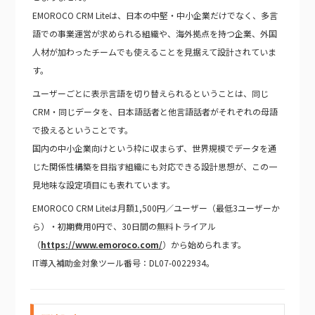
EMOROCO CRM Liteは、日本の中堅・中小企業だけでなく、多言
語での事業運営が求められる組織や、海外拠点を持つ企業、外国
人材が加わったチームでも使えることを見据えて設計されていま
す。
ユーザーごとに表示言語を切り替えられるということは、同じ
CRM・同じデータを、日本語話者と他言語話者がそれぞれの母語
で扱えるということです。
国内の中小企業向けという枠に収まらず、世界規模でデータを通
じた関係性構築を目指す組織にも対応できる設計思想が、この一
見地味な設定項目にも表れています。
EMOROCO CRM Liteは月額1,500円／ユーザー（最低3ユーザーか
ら）・初期費用0円で、30日間の無料トライアル
（
https://www.emoroco.com/
）から始められます。
IT導入補助金対象ツール番号：DL07-0022934。