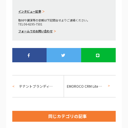
インタビュー記事
取材や講演等の依頼は下記問合せよりご連絡ください。
TEL 06-6195-7501
フォームでのお問い合わせ
テナントブランディング設定ガイド — 「借り物のCRM」から「自社のCRM」に変える
EMOROCO CRM Lite 完全ガイド — 全機能とノーコード設計思想、関係性を測る3つの軸、そして特許出願技術
同じカテゴリの記事