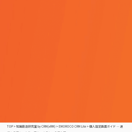
TOP
>
知識創造研究室 by CRM(xRM)
>
EMOROCO CRM Lite
>
個人設定画面ガイド — 連