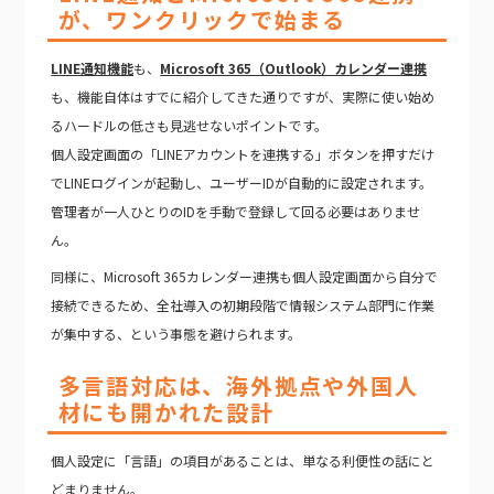
が、ワンクリックで始まる
LINE通知機能
も、
Microsoft 365（Outlook）カレンダー連携
も、機能自体はすでに紹介してきた通りですが、実際に使い始め
るハードルの低さも見逃せないポイントです。
個人設定画面の「LINEアカウントを連携する」ボタンを押すだけ
でLINEログインが起動し、ユーザーIDが自動的に設定されます。
管理者が一人ひとりのIDを手動で登録して回る必要はありませ
ん。
同様に、Microsoft 365カレンダー連携も個人設定画面から自分で
接続できるため、全社導入の初期段階で情報システム部門に作業
が集中する、という事態を避けられます。
多言語対応は、海外拠点や外国人
材にも開かれた設計
個人設定に「言語」の項目があることは、単なる利便性の話にと
どまりません。