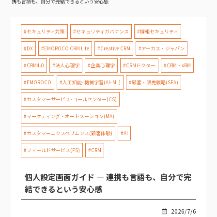
携も言語も、自分で完結できるという安心感
#セキュリティ対策
#セキュリティガバナンス
#情報セキュリティ
#DX
#EMOROCO CRM Lite
#Creative CRM
#アーカス・ジャパン
#CRM4.0
#法人心理学
#企業心理学
#CRMドクター
#CRM・xRM
#EMOROCO
#人工知能･機械学習(AI･ML)
#顧客・販売戦略(SFA)
#カスタマーサービス･コールセンター(CS)
#マーケティング・オートメーション(MA)
#カスタマーエクスペリエンス(顧客体験)
#AI
#フィールドサービス(FS)
#CRM
個人設定画面ガイド — 連携も言語も、自分で完
結できるという安心感
2026/7/6