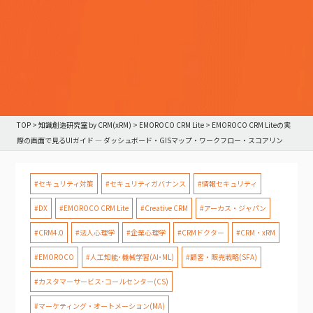
TOP
>
知識創造研究室 by CRM(xRM)
>
EMOROCO CRM Lite
>
EMOROCO CRM Liteの実
際の画面で見るUIガイド — ダッシュボード・GISマップ・ワークフロー・スコアリン
グ・カレンダー連携の使い方
#セキュリティ対策
#セキュリティガバナンス
#情報セキュリティ
#DX
#EMOROCO CRM Lite
#Creative CRM
#アーカス・ジャパン
#CRM4.0
#法人心理学
#企業心理学
#CRMドクター
#CRM・xRM
#EMOROCO
#人工知能･機械学習(AI･ML)
#顧客・販売戦略(SFA)
#カスタマーサービス･コールセンター(CS)
#マーケティング・オートメーション(MA)