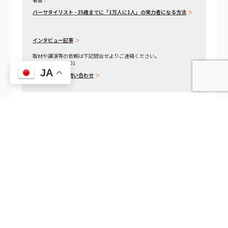
バーサタイリスト - 35歳までに「1万人に1人」の実力者になる方法
インタビュー記事
取材や講演等の依頼は下記問合せよりご連絡ください。
TEL 06-6195-7501
JA
フォームでのお問い合わせ
EMOROCO CRM Liteの「個人ダッシュボード」 — 自分だけのKPIと経営目標の達成度を毎朝確認する設計
EMOROCO CRM Liteの個人情報保護法・ISMS対応ガイド — 顧客データを安全に管理する企業のための法令対応設計
同じカテゴリの記事