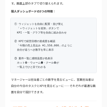
す。画面上部のタブで切り替えられます。
個人ダッシュボードの3つの特徴：
① ウィジェットを自由に配置・並び替え
「＋ウィジェットを追加」ボタンで
KPI・一覧・グラフ等を自由に組み合わせ
② KPIで経営目標の達成度を確認
「今期の売上見込み ¥1,550,000」のように
自分が追うべき数字を常に表示
③ 案件一覧に感情温度が色表示
ホット🔴・ウォーム🟠・クール🔵が
一覧上でひと目でわかる
マネージャーは担当者ごとの数字を見るビューに、営業担当者は
自分の今日のタスクとKPIを見るビューに——それぞれが最適な画
面を自分で設計できます。