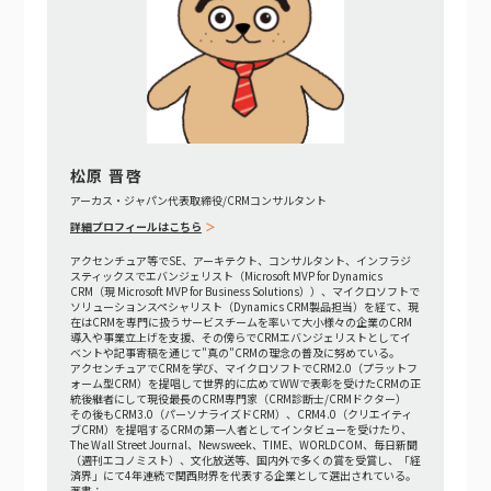
松原 晋啓
アーカス・ジャパン代表取締役/CRMコンサルタント
詳細プロフィールはこちら
アクセンチュア等でSE、アーキテクト、コンサルタント、インフラジ
スティックスでエバンジェリスト（Microsoft MVP for Dynamics
CRM（現 Microsoft MVP for Business Solutions））、マイクロソフトで
ソリューションスペシャリスト（Dynamics CRM製品担当）を経て、現
在はCRMを専門に扱うサービスチームを率いて大小様々の企業のCRM
導入や事業立上げを支援、その傍らでCRMエバンジェリストとしてイ
ベントや記事寄稿を通じて"真の"CRMの理念の普及に努めている。
アクセンチュアでCRMを学び、マイクロソフトでCRM2.0（プラットフ
ォーム型CRM）を提唱して世界的に広めてWWで表彰を受けたCRMの正
統後継者にして現役最長のCRM専門家（CRM診断士/CRMドクター）
その後もCRM3.0（パーソナライズドCRM）、CRM4.0（クリエイティ
ブCRM）を提唱するCRMの第一人者としてインタビューを受けたり、
The Wall Street Journal、Newsweek、TIME、WORLDCOM、毎日新聞
（週刊エコノミスト）、文化放送等、国内外で多くの賞を受賞し、「経
済界」にて4年連続で関西財界を代表する企業として選出されている。
著書：