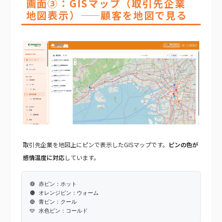
画面③：GISマップ（取引先企業
地図表示）——顧客を地図で見る
取引先企業を地図上にピンで表示したGISマップです。
ピンの色が
感情温度に対応
しています。
🔴 赤ピン：ホット
🟠 オレンジピン：ウォーム
🔵 青ピン：クール
🩵 水色ピン：コールド