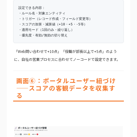
設定できる内容：
・ルール名・対象エンティティ
・トリガー（レコード作成・フィールド変更等）
・スコアの加算・減算値（+10・+5・-5等）
・適用モード（1回のみ・繰り返し）
・優先度・有効/無効の切り替え
「Web問い合わせで+10点」「役職が部長以上で+5点」のよう
に、自社の営業プロセスに合わせてノーコードで設定できます。
画面⑥：ポータルユーザー紐づけ
——スコアの客観データを収集す
る