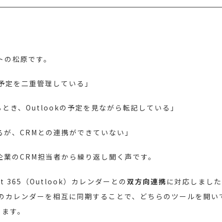
トの松原です。
て、予定を二重管理している」
とき、Outlookの予定を見ながら転記している」
っているが、CRMとの連携ができていない」
ている企業のCRM担当者から繰り返し聞く声です。
soft 365（Outlook）カレンダーとの
双方向連携
に対応しました
M Liteのカレンダーを相互に同期することで、どちらのツールを
ります。