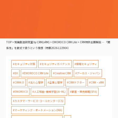
TOP
>
知識創造研究室 by CRM(xRM)
>
EMOROCO CRM Lite
>
CRM特許出願解説 — 「関
係性」を数式で扱うという発想（特願2026-122904）
#セキュリティ対策
#セキュリティガバナンス
#情報セキュリティ
#DX
#EMOROCO CRM Lite
#Creative CRM
#アーカス・ジャパン
#CRM4.0
#法人心理学
#企業心理学
#CRMドクター
#CRM・xRM
#EMOROCO
#人工知能･機械学習(AI･ML)
#顧客・販売戦略(SFA)
#カスタマーサービス･コールセンター(CS)
#マーケティング・オートメーション(MA)