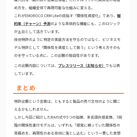
め方を、組織全体で再現可能な仕組みに変える。
これがEMOROCO CRM Liteの目指す「関係性資産化」であり、
解
約率（チャーン）予測
のような具体的な機能にも、このロジック
が土台として活きています。
技術特許のように特定の実装方法を守るのではなく、ビジネスモ
デル特許として「関係性を資産として扱う」という考え方そのも
のを守っている点に、この出願の独自性があります。
この出願内容については、
プレスリリース（お知らせ）
でも公表
しています。
まとめ
特許出願という言葉は、ともすると製品の売り文句のように聞こ
えるかもしれません。
しかし今回ご紹介したRAの式や5つの指標、多言語共感変換、7段
階の関係性進行モデルは、いずれも「感覚に頼っていた関係性の
見極めを、再現性のある技術に落とし込む」という一貫した思想