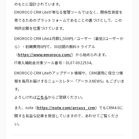
のもとに設計されています。
EMOROCO CRM Liteが単なる管理ツールではなく、関係性資産を
育てるためのプラットフォームであることの裏づけとして、この
特許出願を位置づけています。
EMOROCO CRM Liteは月額1,500円／ユーザー（最低3ユーザーか
ら）・初期費用0円で、30日間の無料トライアル
（
https://www.emoroco.com/
）から始められます。
IT導入補助金対象ツール番号：DL07-0022934。
EMOROCO CRM Liteのアップデート情報や、CRM運用に役立つ情
報を毎月お届けするニュースレター「アーカスNEWS」もございま
す。
よろしければ
こちら
からご登録ください。
また、note（
https://note.com/arcuss_crm
）でもCRM4.0に
関する有益な記事を発信していますので、あわせてご覧くださ
い。