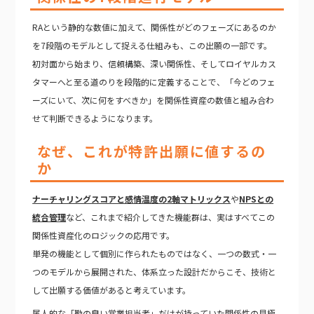
RAという静的な数値に加えて、関係性がどのフェーズにあるのか
を7段階のモデルとして捉える仕組みも、この出願の一部です。
初対面から始まり、信頼構築、深い関係性、そしてロイヤルカス
タマーへと至る道のりを段階的に定義することで、「今どのフェ
ーズにいて、次に何をすべきか」を関係性資産の数値と組み合わ
せて判断できるようになります。
なぜ、これが特許出願に値するの
か
ナーチャリングスコアと感情温度の2軸マトリックス
や
NPSとの
統合管理
など、これまで紹介してきた機能群は、実はすべてこの
関係性資産化のロジックの応用です。
単発の機能として個別に作られたものではなく、一つの数式・一
つのモデルから展開された、体系立った設計だからこそ、技術と
して出願する価値があると考えています。
属人的な「勘の良い営業担当者」だけが持っていた関係性の見極