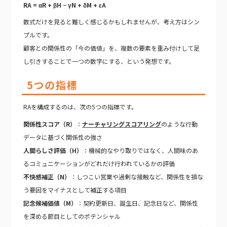
RA = αR + βH − γN + δM + εA
数式だけを見ると難しく感じるかもしれませんが、考え方はシン
プルです。
顧客との関係性の「今の価値」を、複数の要素を重み付けして足
し引きすることで一つの数字にする、という発想です。
5つの指標
RAを構成するのは、次の5つの指標です。
関係性スコア（R）
：
ナーチャリングスコアリング
のような行動
データに基づく関係性の強さ
人間らしさ評価（H）
：機械的なやり取りではなく、人間味のあ
るコミュニケーションがどれだけ行われているかの評価
不快感補正（N）
：しつこい営業や過剰な接触など、関係性を損な
う要因をマイナスとして補正する項目
記念候補価値（M）
：契約更新日、誕生日、記念日など、関係性
を深める節目としてのポテンシャル