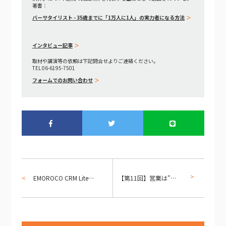
著書：
バーサタイリスト - 35歳までに「1万人に1人」の実力者になる方法
インタビュー記事
取材や講演等の依頼は下記問合せよりご連絡ください。
TEL 06-6195-7501
フォームでのお問い合わせ
EMOROCO CRM Lite 完全ガイド — 全機能とノーコード設計思想、関係性を測る3つの軸、そして特許出願技術
【第11回】営業は"勘"ではなく"データ"で動く時代へ ～感情温度管理・スコアリング機能でホット顧客を見逃さない～