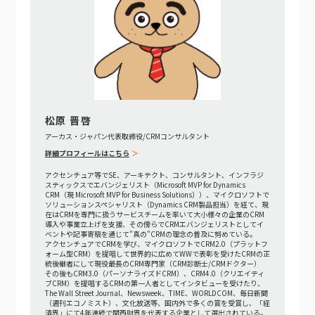
松原 晋啓
アーカス・ジャパン代表取締役/CRMコンサルタント
詳細プロフィールはこちら
アクセンチュア等でSE、アーキテクト、コンサルタント、インフラジ
スティックスでエバンジェリスト（Microsoft MVP for Dynamics
CRM（現 Microsoft MVP for Business Solutions））、マイクロソフトで
ソリューションスペシャリスト（Dynamics CRM製品担当）を経て、現
在はCRMを専門に扱うサービスチームを率いて大小様々の企業のCRM
導入や事業立上げを支援、その傍らでCRMエバンジェリストとしてイ
ベントや記事寄稿を通じて"真の"CRMの理念の普及に努めている。
アクセンチュアでCRMを学び、マイクロソフトでCRM2.0（プラットフ
ォーム型CRM）を提唱して世界的に広めてWWで表彰を受けたCRMの正
統後継者にして現役最長のCRM専門家（CRM診断士/CRMドクター）
その後もCRM3.0（パーソナライズドCRM）、CRM4.0（クリエイティ
ブCRM）を提唱するCRMの第一人者としてインタビューを受けたり、
The Wall Street Journal、Newsweek、TIME、WORLDCOM、毎日新聞
（週刊エコノミスト）、文化放送等、国内外で多くの賞を受賞し、「経
済界」にて4年連続で関西財界を代表する企業として選出されている。