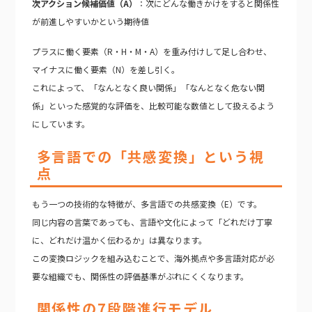
次アクション候補価値（A）
：次にどんな働きかけをすると関係性
が前進しやすいかという期待値
プラスに働く要素（R・H・M・A）を重み付けして足し合わせ、
マイナスに働く要素（N）を差し引く。
これによって、「なんとなく良い関係」「なんとなく危ない関
係」といった感覚的な評価を、比較可能な数値として扱えるよう
にしています。
多言語での「共感変換」という視
点
もう一つの技術的な特徴が、多言語での共感変換（E）です。
同じ内容の言葉であっても、言語や文化によって「どれだけ丁寧
に、どれだけ温かく伝わるか」は異なります。
この変換ロジックを組み込むことで、海外拠点や多言語対応が必
要な組織でも、関係性の評価基準がぶれにくくなります。
関係性の7段階進行モデル