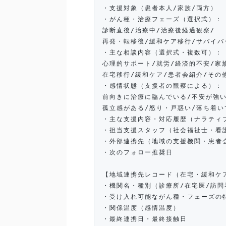
・支援対象（患者本人/家族/両方）
・がん種・治療フェーズ（選択式）：
診断直後/治療中/治療後経過観察/
再発・転移後/緩和ケア移行/サバイバ
・主な相談内容（選択式・複数可）：
心理的サポート/就労/経済的不安/家
在宅移行/緩和ケア/患者会紹介/その
・感情状態（支援者の観察による）：
前向きに治療に臨んでいる/不安が強い
孤立感がある/怒り・戸惑い/落ち着い
・主な支援内容・対応履歴（ナラティ
・担当支援スタッフ（社会福祉士・看
・外部連携先（地域の支援機関・患者
・次のフォロー推奨日
【地域連携先レコード（在宅・緩和ケ
・機関名・種別（診療所/在宅医/訪問
・受け入れ可能ながん種・フェーズの
・関係温度（感情温度）
・最終連携日・最終接触日