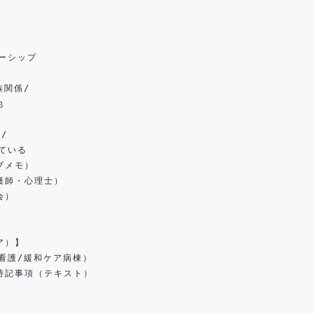
ーシップ
族関係/
他
/
ている
ブメモ）
護師・心理士）
会）
ア）】
看護/緩和ケア病棟）
特記事項（テキスト）