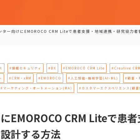
ンター向けにEMOROCO CRM Liteで患者支援・地域連携・研究協力
ス
#情報セキュリティ
#DX
#EMOROCO CRM Lite
#Creative CR
ー
#CRM・xRM
#EMOROCO
#人工知能･機械学習(AI･ML)
#顧客・
#マーケティング・オートメーション(MA)
#カスタマーエクスペリエンス(顧客
EMOROCO CRM Liteで
を設計する方法