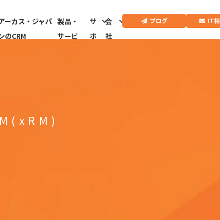
IT
ブログ
アーカス・ジャパ
製品・
サ
会
ンのCRM
サービ
ポ
社
ス
ー
情
ト
報
CRMドクター診
断はこちらから
M(xRM)