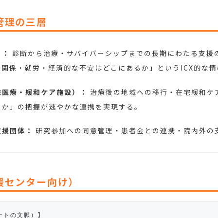
管理の三層
）：
診断から治療・サバイバーシップまでの長期にわたる支援
関係・就労・経済的な不安はどこにあるか」というICX的な
宅医療・緩和ケア施設）：
治療後の地域への移行・在宅緩和ケ
るか」の把握が速やかな連携を実現する。
支援団体：
研究参加への同意管理・患者会との連携・院内外の
援センター向け）
ートの文脈）】