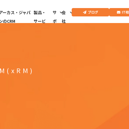
IT
ブログ
アーカス・ジャパ
製品・
サ
会
ンのCRM
サービ
ポ
社
ス
ー
情
ト
報
CRMドクター診
断はこちらから
M(xRM)