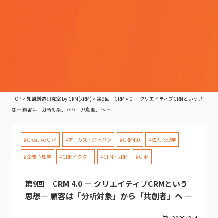
TOP
>
知識創造研究室 by CRM(xRM)
>
第9回｜CRM 4.0 ― クリエイティブCRMという思
想― 顧客は「分析対象」から「共創者」へ ―
#Creative CRM
#アーカス・ジャパン
#CRM4.0
#法人心理学
#企業心理学
#CRMドクター
#CRM・xRM
#CRM
第9回｜CRM 4.0 ― クリエイティブCRMという
思想― 顧客は「分析対象」から「共創者」へ ―
2026/3/4