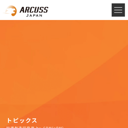
トピックス
知識創造研究室 by CRM(xRM)