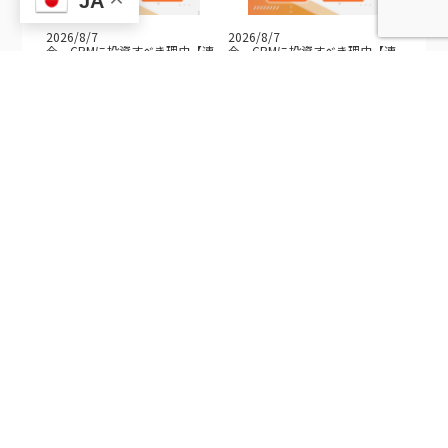
JA
2026/8/7
2026/8/7
今、CRMに投資すべき理由【連
今、CRMに投資すべき理由【連
載③】なぜ「CRMなら何でもい
載②】もう一つの見えない危機
[…]
[…]
2026/8/7
2026/8/7
今、CRMに投資すべき理由【連
Excelで顧客情報を管理するリス
載①】不況を生き残る企業がし
ク — パソコン紛失は、他[…]
て[…]
2026/8/7
2026/8/6