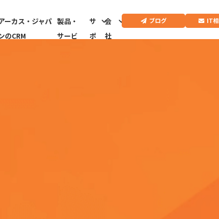
IT
ブログ
アーカス・ジャパ
製品・
サ
会
ンのCRM
サービ
ポ
社
ス
ー
情
ト
報
CRMドクター診
断はこちらから
e