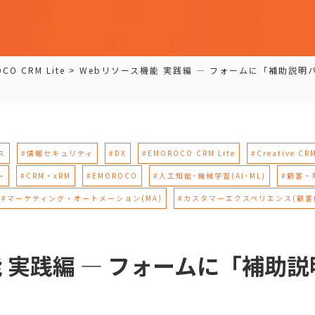
CO CRM Lite
>
Webリソース機能 実践編 — フォームに「補助説
ス
#情報セキュリティ
#DX
#EMOROCO CRM Lite
#Creative CR
ー
#CRM・xRM
#EMOROCO
#人工知能･機械学習(AI･ML)
#顧客・
#マーケティング・オートメーション(MA)
#カスタマーエクスペリエンス(顧客
能 実践編 — フォームに「補助