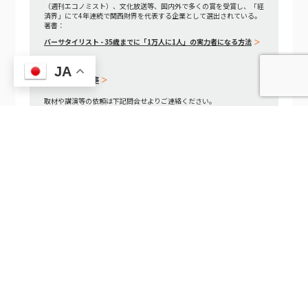
（週刊エコノミスト）、文化放送等、国内外で多くの賞を受賞し、「経
済界」にて4年連続で関西財界を代表する企業として選出されている。
著書：
バーサタイリスト - 35歳までに「1万人に1人」の実力者になる方法
JA
インタビュー記事
取材や講演等の依頼は下記問合せよりご連絡ください。
TEL 06-6195-7501
フォームでのお問い合わせ
EMOROCO CRM LiteのLINE通知・LINE連携完全ガイド — ワークフローとLINEを繋いで担当者が必ず気づくアラート設計
PipedriveとEMOROCO CRM Liteを比較する — 「商談管理特化」vs「関係性資産の設計」