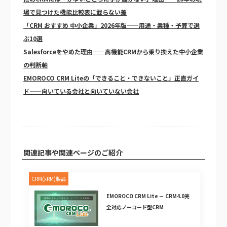
場で見つけた機能比較表に載らない差
「CRM おすすめ 中小企業」2026年版——用途・業種・予算で選
ぶ10選
Salesforceをやめた理由——高機能CRMから乗り換えた中小企業
の判断軸
EMOROCO CRM Liteの「できること・できないこと」正直ガイ
ド——向いている会社と向いていない会社
関連記事や関連ページのご紹介
CRM(xRM)製品
EMOROCO CRM Lite － CRM4.0完
全対応ノーコード型CRM