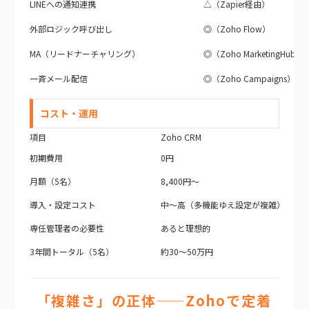
LINEへの通知連携
△（Zapier経由）
外部ロジック呼び出し
◎（Zoho Flow）
MA（リードナーチャリング）
◎（Zoho MarketingHub）
一斉メール配信
◎（Zoho Campaigns）
コスト・運用
項目
Zoho CRM
初期費用
0円
月額（5名）
8,400円〜
導入・設定コスト
中〜高（多機能ゆえ設定が複雑）
専任管理者の必要性
あると理想的
3年間トータル（5名）
約30〜50万円
「複雑さ」の正体——Zohoで定着