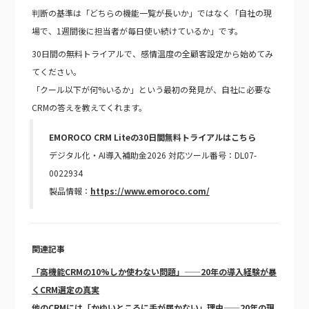
判断の基準は「どちらの機能一覧が長いか」ではなく「自社の現
場で、1週間後に担当者が毎日使い続けているか」です。
30日間の無料トライアルで、感情温度の全顧客設定から始めてみ
てください。
「クール以下が何%いるか」という最初の発見が、自社に必要な
CRMの答えを教えてくれます。
EMOROCO CRM Liteの30日間無料トライアルはこちら
デジタル化・AI導入補助金2026 対応ツール番号：DL07-
0022934
製品情報：
https://www.emoroco.com/
関連記事
「高機能CRMの10%しか使わない問題」——20年の導入経験が暴
くCRM選定の真実
他のCRMには「かゆいところに手が届かない」理由——20年の現