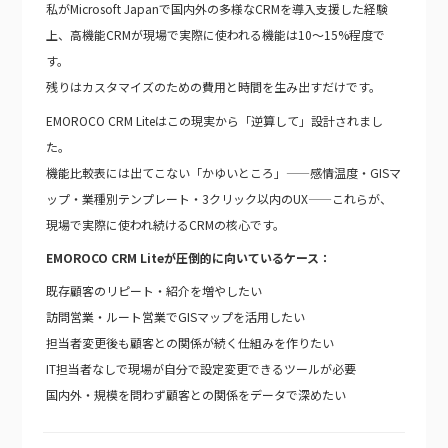
私がMicrosoft Japanで国内外の多様なCRMを導入支援した経験
上、高機能CRMが現場で実際に使われる機能は10〜15%程度で
す。
残りはカスタマイズのための費用と時間を生み出すだけです。
EMOROCO CRM Liteはこの現実から「逆算して」設計されまし
た。
機能比較表には出てこない「かゆいところ」——感情温度・GISマ
ップ・業種別テンプレート・3クリック以内のUX——これらが、
現場で実際に使われ続けるCRMの核心です。
EMOROCO CRM Liteが圧倒的に向いているケース：
既存顧客のリピート・紹介を増やしたい
訪問営業・ルート営業でGISマップを活用したい
担当者変更後も顧客との関係が続く仕組みを作りたい
IT担当者なしで現場が自分で設定変更できるツールが必要
国内外・規模を問わず顧客との関係をデータで深めたい