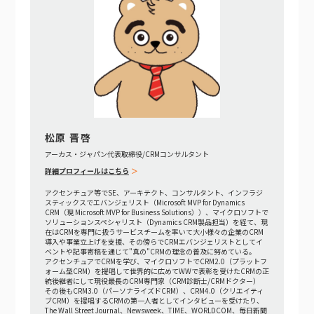
松原 晋啓
アーカス・ジャパン代表取締役/CRMコンサルタント
詳細プロフィールはこちら
アクセンチュア等でSE、アーキテクト、コンサルタント、インフラジ
スティックスでエバンジェリスト（Microsoft MVP for Dynamics
CRM（現 Microsoft MVP for Business Solutions））、マイクロソフトで
ソリューションスペシャリスト（Dynamics CRM製品担当）を経て、現
在はCRMを専門に扱うサービスチームを率いて大小様々の企業のCRM
導入や事業立上げを支援、その傍らでCRMエバンジェリストとしてイ
ベントや記事寄稿を通じて"真の"CRMの理念の普及に努めている。
アクセンチュアでCRMを学び、マイクロソフトでCRM2.0（プラットフ
ォーム型CRM）を提唱して世界的に広めてWWで表彰を受けたCRMの正
統後継者にして現役最長のCRM専門家（CRM診断士/CRMドクター）
その後もCRM3.0（パーソナライズドCRM）、CRM4.0（クリエイティ
ブCRM）を提唱するCRMの第一人者としてインタビューを受けたり、
The Wall Street Journal、Newsweek、TIME、WORLDCOM、毎日新聞