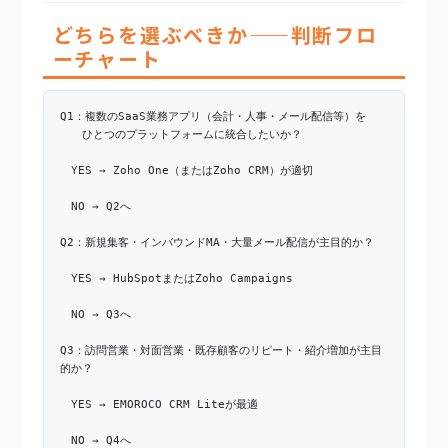
どちらを選ぶべきか——判断フロ
ーチャート
Q1：複数のSaaS業務アプリ（会計・人事・メール配信等）を
ひとつのプラットフォームに統合したいか？
YES → Zoho One（またはZoho CRM）が適切
NO → Q2へ
Q2：新規集客・インバウンドMA・大量メール配信が主目的か？
YES → HubSpotまたはZoho Campaigns
NO → Q3へ
Q3：訪問営業・対面営業・既存顧客のリピート・紹介増加が主目
的か？
YES → EMOROCO CRM Liteが最適
NO → Q4へ