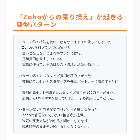
「Zohoからの乗り換え」が起きる
典型パターン
パターン①：機能を使いこなせないまま有料化してしまった
Zohoの無料プランで始めたが、
使いこなせないまま有料プランに移行。
月額費用は発生しているのに、
実際に使っているのはリスト管理と活動記録だけ。
パターン②：カスタマイズ費用が積み上がった
業種に合わせたカスタマイズを外部パートナーに依頼するたび
に
費用が発生。3年間でカスタマイズ費用が100万円を超えた。
最初からEMOROCOを使っていれば、その費用はゼロだった。
パターン③：担当者変更で設定が引き継げなかった
Zohoの管理をしていたIT担当者が退職。
設定の変更方法がわかる人間がいなくなり、
現状維持のまま使い続けるしかなくなった。