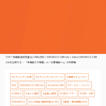
TOP
>
知識創造研究室 by CRM(xRM)
>
EMOROCO CRM Lite
>
ZohoとEMOROCO CRM
Liteを比較する — 「多機能だが複雑」vs「必要機能＋α」の判断軸
#セキュリティ対策
#セキュリティガバナンス
#情報セキュリティ
#DX
#EMOROCO CRM Lite
#Creative CRM
#アーカス・ジャパン
#CRM4.0
#法人心理学
#企業心理学
#CRMドクター
#CRM・xRM
#EMOROCO
#人工知能･機械学習(AI･ML)
#顧客・販売戦略(SFA)