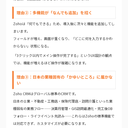
理由②：多機能が「なんでも追加」を招く
Zohoは「何でもできる」ため、導入後に次々と機能を追加してし
まいます。
フィールドが増え、画面が重くなり、「どこに何を入力するかわ
からない」状態になる。
「3クリック以内でメイン操作が完了する」というUX設計の観点
では、機能が増えるほど操作が複雑になります。
理由③：日本の業種固有の「かゆいところ」に届かな
い
Zoho CRMはグローバル標準のCRMです。
日本の士業・不動産・工務店・保険代理店・訪問介護といった業
種固有の業務フロー——決算月管理・GIS訪問最適化・完工後OB
フォロー・ライフイベント先読み——これらはZohoの標準機能で
は対応できず、カスタマイズが必要になります。