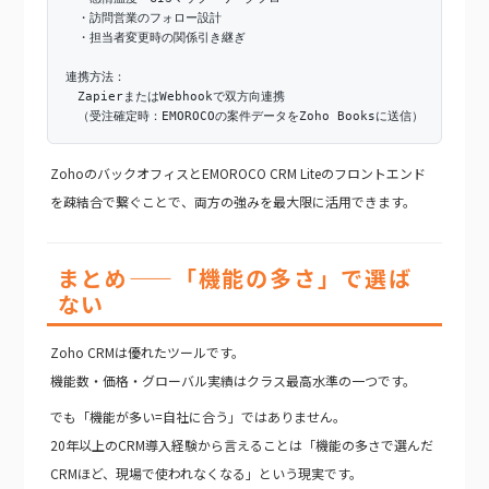
・訪問営業のフォロー設計
・担当者変更時の関係引き継ぎ
連携方法：
ZapierまたはWebhookで双方向連携
（受注確定時：EMOROCOの案件データをZoho Booksに送信）
ZohoのバックオフィスとEMOROCO CRM Liteのフロントエンド
を疎結合で繋ぐことで、両方の強みを最大限に活用できます。
まとめ——「機能の多さ」で選ば
ない
Zoho CRMは優れたツールです。
機能数・価格・グローバル実績はクラス最高水準の一つです。
でも「機能が多い=自社に合う」ではありません。
20年以上のCRM導入経験から言えることは「機能の多さで選んだ
CRMほど、現場で使われなくなる」という現実です。