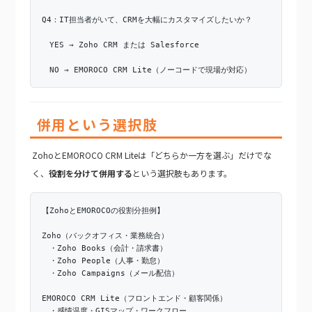
Q4：IT担当者がいて、CRMを大幅にカスタマイズしたいか？
YES → Zoho CRM または Salesforce
NO → EMOROCO CRM Lite（ノーコードで現場が対応）
併用という選択肢
ZohoとEMOROCO CRM Liteは「どちらか一方を選ぶ」だけでな
く、
役割を分けて併用する
という選択肢もあります。
【ZohoとEMOROCOの役割分担例】
Zoho（バックオフィス・業務統合）
・Zoho Books（会計・請求書）
・Zoho People（人事・勤怠）
・Zoho Campaigns（メール配信）
EMOROCO CRM Lite（フロントエンド・顧客関係）
・感情温度・GISマップ・ワークフロー