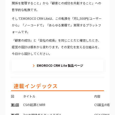
関係を管理すること」から「顧客との成功を共創すること」への
哲学的な転換です。
そしてEMOROCO CRM Liteは、この転換を「月1,500円/ユーザー
から」「ノーコードで」「あらゆる業種で」実現するプラットフ
ォームです。
「顧客の成功」と「自社の成長」を同じことだと確信したとき、
経営の設計は根本から変わります。その変化を支える仕組みを、
今日から設計してください。
EMOROCO CRM Lite 製品ページ
連載インデックス
回
タイトル
内容
第1回
CSの起源とNRR
CS誕生の経緯
第2回
7つの接続点とタッチモデル
CSとCRM4