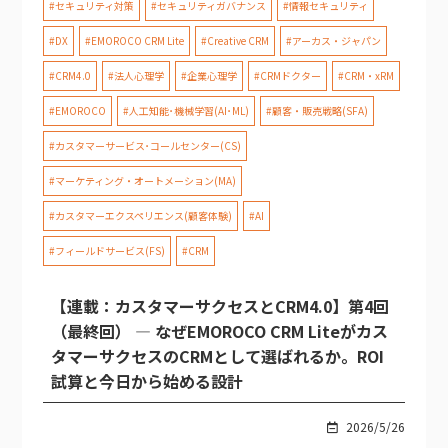
#セキュリティ対策
#セキュリティガバナンス
#情報セキュリティ
#DX
#EMOROCO CRM Lite
#Creative CRM
#アーカス・ジャパン
#CRM4.0
#法人心理学
#企業心理学
#CRMドクター
#CRM・xRM
#EMOROCO
#人工知能･機械学習(AI･ML)
#顧客・販売戦略(SFA)
#カスタマーサービス･コールセンター(CS)
#マーケティング・オートメーション(MA)
#カスタマーエクスペリエンス(顧客体験)
#AI
#フィールドサービス(FS)
#CRM
【連載：カスタマーサクセスとCRM4.0】第4回
（最終回） — なぜEMOROCO CRM Liteがカス
タマーサクセスのCRMとして選ばれるか。ROI
試算と今日から始める設計
2026/5/26