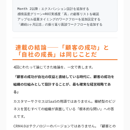
Month 2以降：エクスパンション設計を追加する
感情温度グリーン×ROI実感度「高」の顧客リストを確認
アップセル提案タイミングのワークフローを追加設定する
「継続○ヶ月記念」の振り返り面談ワークフローを追加する
連載の結論——「顧客の成功」と
「自社の成長」は同じことだ
4回にわたって論じてきた結論を、一文で表します。
「顧客の成功が自社の収益と直結している時代に、顧客の成功を
組織の仕組みとして設計することが、最も確実な経営戦略であ
る」
カスタマーサクセスはSaaSの用語ではありません。継続型のビジ
ネスを営むすべての組織が直面している「根本的な問い」への答
えです。
CRM4.0はテクノロジーのバージョンではありません。「顧客との