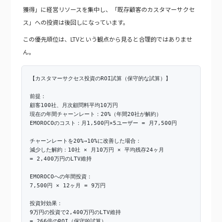
獲得」に経営リソースを集中し、「既存顧客のカスタマーサクセ
ス」への投資は後回しになっています。
この優先順位は、LTVという観点から見ると合理的ではありませ
ん。
【カスタマーサクセス投資のROI試算（保守的な試算）】
前提：
顧客100社、月次顧問料平均10万円
現在の年間チャーンレート：20%（年間20社が解約）
EMOROCOのコスト：月1,500円×5ユーザー = 月7,500円
チャーンレートを20%→10%に改善した場合：
減少した解約：10社 × 月10万円 × 平均残存24ヶ月
= 2,400万円のLTV維持
EMOROCOへの年間投資：
7,500円 × 12ヶ月 = 9万円
投資対効果：
9万円の投資で2,400万円のLTV維持
= 266倍のROI（保守的試算）