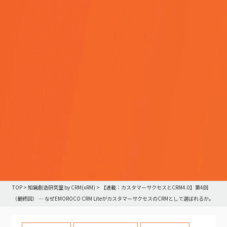
TOP
>
知識創造研究室 by CRM(xRM)
>
【連載：カスタマーサクセスとCRM4.0】第4回
（最終回） — なぜEMOROCO CRM LiteがカスタマーサクセスのCRMとして選ばれるか。
ROI試算と今日から始める設計