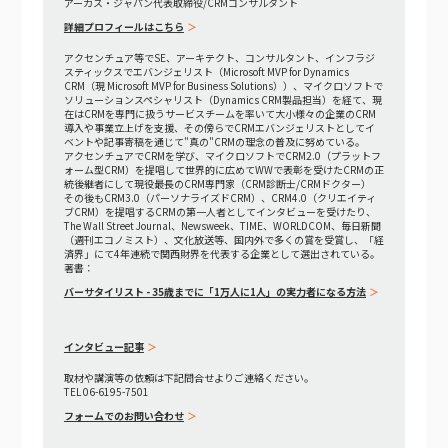
アーカス・ジャパン代表取締役/CRMコンサルタント
詳細プロフィールはこちら
アクセンチュア等でSE、アーキテクト、コンサルタント、インフラジ
スティックスでエバンジェリスト（Microsoft MVP for Dynamics
CRM（現 Microsoft MVP for Business Solutions））、マイクロソフトで
ソリューションスペシャリスト（Dynamics CRM製品担当）を経て、現
在はCRMを専門に扱うサービスチームを率いて大小様々の企業のCRM
導入や事業立上げを支援、その傍らでCRMエバンジェリストとしてイ
ベントや記事寄稿を通じて"真の"CRMの理念の普及に努めている。
アクセンチュアでCRMを学び、マイクロソフトでCRM2.0（プラットフ
ォーム型CRM）を提唱して世界的に広めてWWで表彰を受けたCRMの正
統後継者にして現役最長のCRM専門家（CRM診断士/CRMドクター）
その後もCRM3.0（パーソナライズドCRM）、CRM4.0（クリエイティ
ブCRM）を提唱するCRMの第一人者としてインタビューを受けたり、
The Wall Street Journal、Newsweek、TIME、WORLDCOM、毎日新聞
（週刊エコノミスト）、文化放送等、国内外で多くの賞を受賞し、「経
済界」にて4年連続で関西財界を代表する企業として選出されている。
著書：
バーサタイリスト - 35歳までに「1万人に1人」の実力者になる方法
インタビュー記事
取材や講演等の依頼は下記問合せよりご連絡ください。
TEL 06-6195-7501
フォームでのお問い合わせ