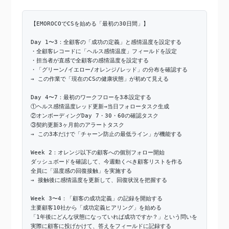
【EMOROCOでCSを始める「最初の30日間」】
Day 1〜3：全顧客の「成功の定義」と感情温度を設定する
・全顧客レコードに「ヘルス感情温度」フィールドを設定
・担当者が直感で全顧客の感情温度を設定する
・「グリーン/イエロー/オレンジ/レッド」の分布を確認する
→ この作業で「現在のCSの健康状態」が初めて見える
Day 4〜7：最初のワークフローを3本設定する
①ヘルス感情温度レッド更新→当日フォロータスク生成
②オンボーディングDay 7・30・60の確認タスク
③契約更新3ヶ月前のアラートタスク
→ この3本だけで「チャーン防止の最低ライン」が機能する
Week 2：オレンジ以下の顧客への個別フォロー開始
ダッシュボードを確認して、今週動くべき顧客リストを作る
全員に「温度感の回復接触」を実施する
→ 接触後に感情温度を更新して、回復状況を把握する
Week 3〜4：「顧客の成功定義」の記録を開始する
主要顧客10社から「成功定義ヒアリング」を始める
「1年後にどんな状態になっていれば成功ですか？」という問いを
実際に顧客に投げかけて、答えをフィールドに記録する