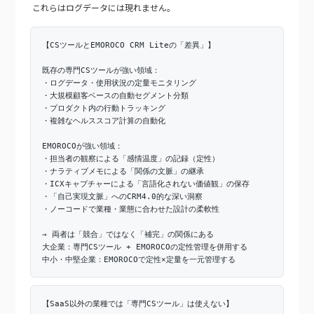
これらはログデータには現れません。
【CSツールとEMOROCO CRM Liteの「差異」】
既存の専門CSツールが強い領域：
・ログデータ・使用状況の定量モニタリング
・大規模顧客ベースの自動セグメント分類
・プロダクト内の行動トラッキング
・複雑なヘルススコア計算の自動化
EMOROCOが強い領域：
・担当者の観察による「感情温度」の記録（定性）
・ナラティブメモによる「関係の文脈」の継承
・ICXキャプチャーによる「言語化されない価値観」の保存
・「自己実現文脈」へのCRM4.0的な深い洞察
・ノーコードで業種・業態に合わせた設計の柔軟性
→ 両者は「競合」ではなく「補完」の関係にある
大企業：専門CSツール + EMOROCOの定性管理を併用する
中小・中堅企業：EMOROCOで定性×定量を一元管理する
【SaaS以外の業種では「専門CSツール」は使えない】