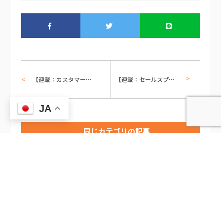
【連載：カスタマーサクセスとCRM4.0】第3回 — 「守り」から「攻め」へ。チャーン防止・エクスパンション・アドボカシーの3段階戦略と顧客の成功定義
【連載：セールスプロセスとCRM4.0】第1回 — 「売る」から「共に選ぶ」へ。営業の意味の変容とCRM進化の本質
JA
同じカテゴリの記事
2026/8/4
2026/8/4