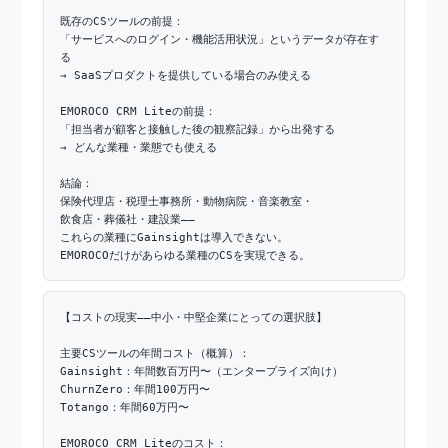
既存のCSツールの前提：
「サービスへのログイン・機能活用状況」というデータが存在す
る
→ SaaSプロダクトを提供している場合のみ使える
EMOROCO CRM Liteの前提：
「担当者が顧客と接触した後の観察記録」から出発する
→ どんな業種・業態でも使える
結論：
保険代理店・税理士事務所・動物病院・音楽教室・
飲食店・葬儀社・建設業——
これらの業種にGainsightは導入できない。
EMOROCOだけがあらゆる業種のCSを実現できる。
【コストの現実——中小・中堅企業にとっての選択肢】
主要CSツールの年間コスト（概算）：
Gainsight：年間数百万円〜（エンタープライズ向け）
ChurnZero：年間100万円〜
Totango：年間60万円〜
EMOROCO CRM Liteのコスト：