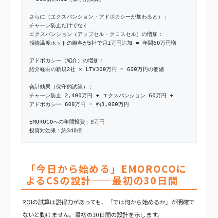
さらに（エクスパンション・アドボカシーが加わると）：
チャーン防止だけでなく
エクスパンション（アップセル・クロスセル）の増加：
感情温度ホットの顧客が5社で月1万円追加 = 年間60万円増
アドボカシー（紹介）の増加：
紹介経由の新規2社 × LTV300万円 = 600万円の価値
合計効果（保守的試算）：
チャーン防止 2,400万円 + エクスパンション 60万円 +
アドボカシー 600万円 = 約3,060万円
EMOROCOへの年間投資：9万円
投資対効果：約340倍
「今日から始める」EMOROCOに
よるCSの設計——最初の30日間
ROIの試算は説得力があっても、「では何から始めるか」が明確で
ないと動けません。最初の30日間の設計を示します。