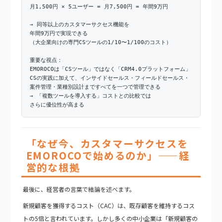
月1,500円 × 5ユーザー = 月7,500円 = 年間9万円
→ 同等以上のカスタマーサクセス機能を
年間9万円で実現できる
（大企業向けの専門CSツールの1/10〜1/100のコスト）
重要な視点：
EMOROCOは「CSツール」ではなく「CRM4.0プラットフォーム」
CSの実践に加えて、インサイドセールス・フィールドセールス・
案件管理・業種別設計まですべてを一つで管理できる
→ 「複数ツールを導入する」コストとの比較では
さらに優位性が高まる
「なぜ今、カスタマーサクセスを
EMOROCOで始めるのか」——経
営的な根拠
最後に、経営者の言葉で結論を述べます。
新規顧客を獲得するコスト（CAC）は、既存顧客を維持するコス
トの5倍と言われています。しかし多くの中小企業は「新規顧客の