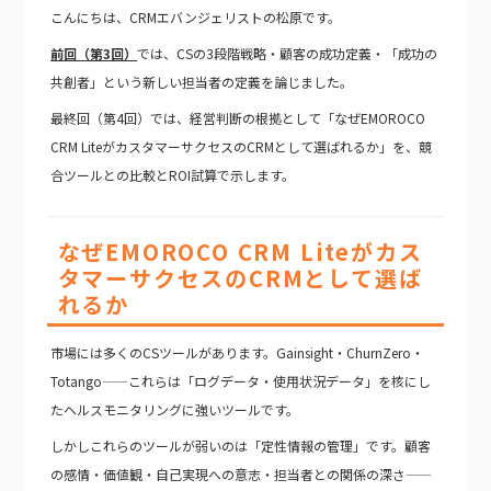
こんにちは、CRMエバンジェリストの松原です。
前回（第3回）
では、CSの3段階戦略・顧客の成功定義・「成功の
共創者」という新しい担当者の定義を論じました。
最終回（第4回）では、経営判断の根拠として「なぜEMOROCO
CRM LiteがカスタマーサクセスのCRMとして選ばれるか」を、競
合ツールとの比較とROI試算で示します。
なぜEMOROCO CRM Liteがカス
タマーサクセスのCRMとして選ば
れるか
市場には多くのCSツールがあります。Gainsight・ChurnZero・
Totango——これらは「ログデータ・使用状況データ」を核にし
たヘルスモニタリングに強いツールです。
しかしこれらのツールが弱いのは「定性情報の管理」です。顧客
の感情・価値観・自己実現への意志・担当者との関係の深さ——