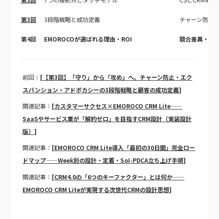
第3回
3段階戦略と成功定義
チャーン防止→エ
第4回
EMOROCOが選ばれる理由・ROI
競合差異・RO
前回：
[【第3回】「守り」から「攻め」へ。チャーン防止・エク
スパンション・アドボカシーの3段階戦略と顧客の成功定義]
関連記事：
[カスタマーサクセス×EMOROCO CRM Lite——
SaaSやサービス業が「解約ゼロ」を目指すCRM設計（実装設計
版）]
関連記事：
[EMOROCO CRM Lite導入「最初の30日間」完全ロー
ドマップ——Week別の設計・定着・SoI-PDCA立ち上げ手順]
関連記事：
[CRM4.0の「6つのキーファクター」とは何か——
EMOROCO CRM Liteが実現する次世代CRMの設計思想]