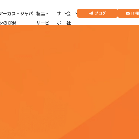
IT
ブログ
アーカス・ジャパ
製品・
サ
会
ンのCRM
サービ
ポ
社
ス
ー
情
ト
報
CRMドクター診
断はこちらから