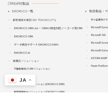
CRM(xRM)製品
EMOROCO一覧
取扱製品・サ
中小企業向けガ
顧客価値主導型CRM『EMOROCO™』
Microsoft Dyn
EMOROCO CRM Lite － CRM4.0完全対応ノーコード型CRM
Microsoft 365
EMOROCO CRM
Microsoft Azure
データ統合サポート EMOROCO DWH
Microsoft Da
EMOROCO AI
ASTERIA WARP
業種別ソリューション
Power Platform
不動産業向けCRMソリューション
EMOROCO CRM
JA
学校情報統合ソリューション(EMOROCO ERM)
病院情報統合ソリューション(EMOROCO HRM)
統合型リゾートソリューション(EMOROCO IR)
自動車販売店向け販売支援ソリューション(EMOROCO VRM)