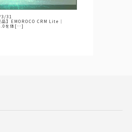
/3/31
品】EMOROCO CRM Lite｜
4.0を体[…]