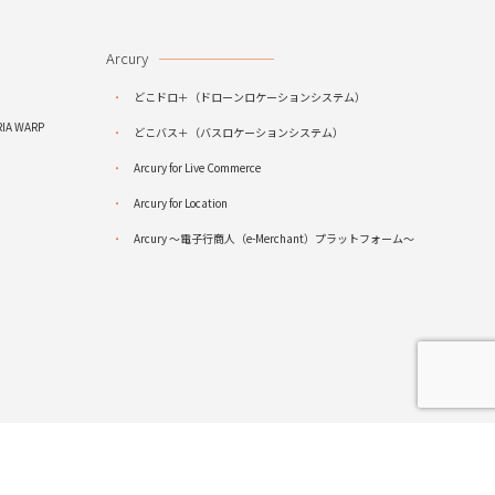
Arcury
どこドロ＋（ドローンロケーションシステム）
RIA WARP
どこバス＋（バスロケーションシステム）
Arcury for Live Commerce
Arcury for Location
Arcury ～電子行商人（e-Merchant）プラットフォーム～