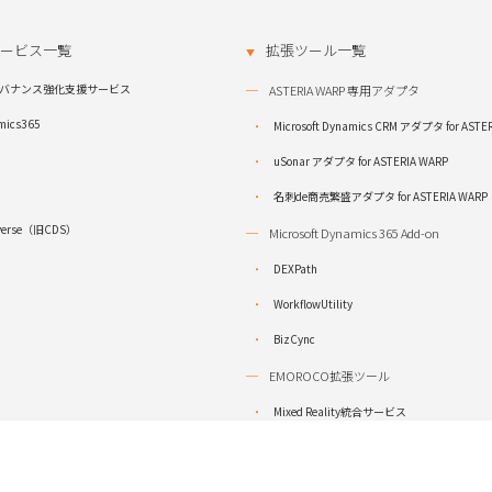
ービス一覧
拡張ツール一覧
バナンス強化支援サービス
ASTERIA WARP 専用アダプタ
amics365
Microsoft Dynamics CRM アダプタ for ASTE
uSonar アダプタ for ASTERIA WARP
名刺de商売繁盛アダプタ for ASTERIA WARP
taverse（旧CDS）
Microsoft Dynamics 365 Add-on
DEXPath
WorkflowUtility
BizCync
EMOROCO拡張ツール
Mixed Reality統合サービス
EMOROCO反社チェックサービス