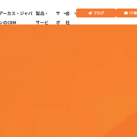
IT
ブログ
アーカス・ジャパ
製品・
サ
会
ンのCRM
サービ
ポ
社
ス
ー
情
ト
報
CRMドクター診
断はこちらから