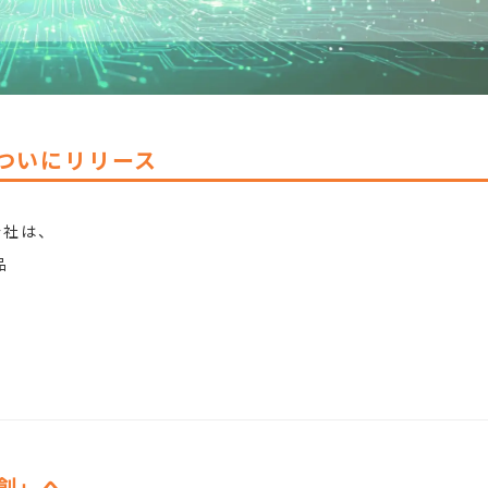
e、ついにリリース
会社は、
品
創」へ