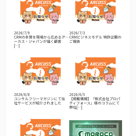
2026/7/9
2026/7/3
CRMの本質を現場から広める――ア
CRMビジネスモデル 特許出願の
ーカス・ジャパンが描く顧客
ご報告
[…]
2026/6/8
2026/6/5
コンサルフリーマガジンにて当
【掲載情報】「株式会社プロパ
社サービスが紹介されました
ティフォース」様のコラムにて
弊社[…]