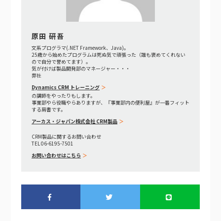
原田 研吾
文系プログラマ(.NET Framework、Java)。
25歳から始めたプログラムは死ぬ気で頑張った（誰も褒めてくれない
ので自分で誉めてます）。
気が付けば製品開発部のマネージャー・・・
弊社
Dynamics CRM トレーニング
の講師をやったりもします。
事業部やら役職やらありますが、『事業部内の便利屋』が一番フィット
する肩書です。
アーカス・ジャパン株式会社 CRM製品
CRM製品に関するお問い合わせ
TEL 06-6195-7501
お問い合わせはこちら