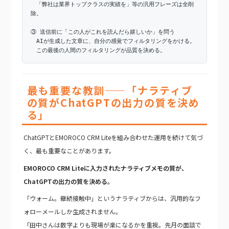
「弊社は業界トップクラスの実績を」等の汎用フレーズは全削
除。
③ 送信前に「この人がこれを読んだら嬉しいか」を問う
AIが生成した文章に、自分の感覚でフィルタリングをかける。
この最後の人間のフィルタリングが品質を決める。
最も重要な教訓——「ナラティブ
の質がChatGPTの出力の質を決め
る」
ChatGPTとEMOROCO CRM Liteを組み合わせた運用を続けて気づ
く、最も重要なことがあります。
EMOROCO CRM Liteに入力されたナラティブメモの質が、
ChatGPTの出力の質を決める。
「ウォーム。継続接触中」というナラティブからは、汎用的なフ
ォローメールしか生成されません。
「田中さんは数字よりも現場が楽になるかを重視。先月の面談で