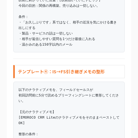
以前に刺さっていた言葉：[以前効いていたトピック]
今回の目的：関係の再構築。売り込みは一切しない。
条件：
・「お久しぶりです」系ではなく、相手の近況を気にかける書き
出しにする
・製品・サービスの話は一切しない
・相手が返信しやすい質問を1つだけ最後に入れる
・温かみのある150字以内のメール
テンプレート④：IS→FS引き継ぎメモの整形
以下のナラティブメモを、フィールドセールスが
初回訪問前に5分で読めるブリーフィングシートに整形してくださ
い。
【元のナラティブメモ】
[EMOROCO CRM Liteのナラティブメモをそのままペーストして
OK]
整形の条件：