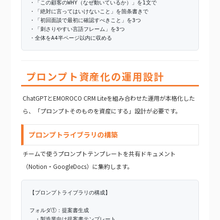
・「この顧客のWHY（なぜ動いているか）」を1文で
・「絶対に言ってはいけないこと」を箇条書きで
・「初回面談で最初に確認すべきこと」を3つ
・「刺さりやすい言語フレーム」を3つ
・全体をA4半ページ以内に収める
プロンプト資産化の運用設計
ChatGPTとEMOROCO CRM Liteを組み合わせた運用が本格化した
ら、「プロンプトそのものを資産にする」設計が必要です。
プロンプトライブラリの構築
チームで使うプロンプトテンプレートを共有ドキュメント
（Notion・GoogleDocs）に集約します。
【プロンプトライブラリの構成】
フォルダ①：提案書生成
・製造業向け提案書テンプレート