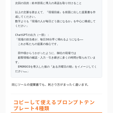
次回の目的：鈴木部長に導入の承認を取り付けること
以上の文脈を踏まえて、『現場目線』を前面に出した提案書を作
成してください。
数字よりも『現場の人が毎日どう楽になるか』を中心に構成して
ください」
ChatGPTの出力（一部）：
「現場の担当者が、毎日30分早く帰れるようになる——
これが私たちの提案の核心です。
田中様からうかがったように、御社の現場では
顧客情報の確認・入力・引き継ぎに多くの時間が取られていま
す。
EMOROCOを導入した後の『ある月曜日の朝』をイメージしてく
ださい……」
同じツールの提案書でも、刺さり方がまったく違います。
コピーして使えるプロンプトテン
プレート4種類