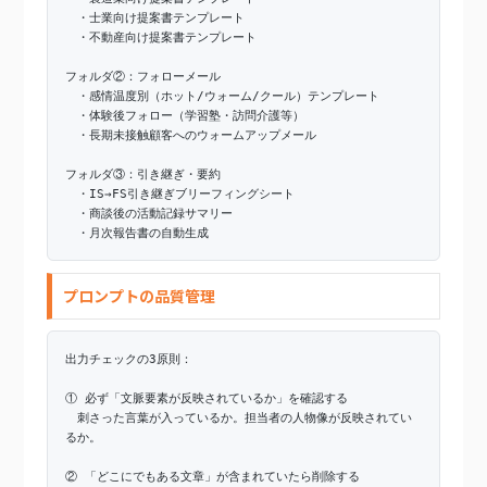
・士業向け提案書テンプレート
・不動産向け提案書テンプレート
フォルダ②：フォローメール
・感情温度別（ホット/ウォーム/クール）テンプレート
・体験後フォロー（学習塾・訪問介護等）
・長期未接触顧客へのウォームアップメール
フォルダ③：引き継ぎ・要約
・IS→FS引き継ぎブリーフィングシート
・商談後の活動記録サマリー
・月次報告書の自動生成
プロンプトの品質管理
出力チェックの3原則：
① 必ず「文脈要素が反映されているか」を確認する
刺さった言葉が入っているか。担当者の人物像が反映されてい
るか。
② 「どこにでもある文章」が含まれていたら削除する