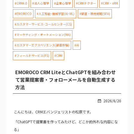
#CRM4.0
#法人心理学
#企業心理学
#CRMドクター
#CRM・xRM
#EMOROCO
#人工知能･機械学習(AI･ML)
#顧客・販売戦略(SFA)
#カスタマーサービス･コールセンター(CS)
#マーケティング・オートメーション(MA)
#カスタマーエクスペリエンス(顧客体験)
#AI
#フィールドサービス(FS)
#CRM
EMOROCO CRM LiteとChatGPTを組み合わせ
て営業提案書・フォローメールを自動生成する
方法
2026/6/20
こんにちは、CRMエバンジェリストの松原です。
「ChatGPTで提案書を作ってみたけど、どこか的外れな内容にな
る」