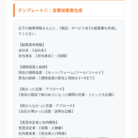
テンプレート①：営業提案書生成
以下の顧客情報をもとに、[製品・サービス名]の提案書を作成し
てください。
【顧客基本情報】
会社名：[会社名]
担当者名：[担当者名]・[役職]
【感情温度と経緯】
現在の感情温度：[ホット/ウォーム/クール/コールド]
変化の経緯：[感情温度の変化と理由を1〜3文で]
【刺さった言葉・アプローチ】
[直近の面談で前のめりになった瞬間の言葉・トピックを記載]
【刺さらなかった言葉・アプローチ】
[反応が薄かった話題・説明を記載]
【意思決定者と社内構造】
意思決定者：[役職・人物像]
社内推進者：[担当者との関係]