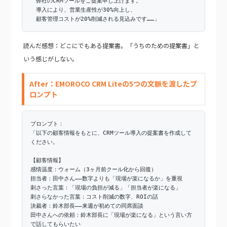
弊社のCRMツールをご提案申し上げます。
導入により、営業生産性が30%向上し、
顧客管理コストが20%削減される見込みです……」
読んだ感想：どこにでもある提案書。「うちのための提案書」と
いう感じがしない。
After：EMOROCO CRM Liteの5つの文脈を渡したプ
ロンプト
プロンプト：
「以下の顧客情報をもとに、CRMツール導入の提案書を作成して
ください。
【顧客情報】
感情温度：ウォーム（3ヶ月前クール化から回復）
担当者：田中さん——数字よりも「現場が楽になるか」を重視
刺さった言葉：「現場の負担が減る」「担当者が楽になる」
刺さらなかった言葉：コスト削減の数字、ROIの話
決裁者：鈴木部長——来週が初めての同席面談
田中さんへの依頼：鈴木部長に「現場が楽になる」という言い方
で話してもらいたい