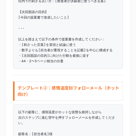
社内での刺さる言い方：[推進者が決裁者に使うべき言葉]
【次回面談の目的】
[今回の提案書で達成したいこと]
---
以上を踏まえて以下の条件で提案書を作成してください：
・[刺さった言葉]を冒頭と結論に使う
・数字よりも[担当者が重視することを記載]を中心に構成する
・[次回面談の目的]に向けた行動を最後に促す
・A4・2〜3ページ相当の分量
テンプレート②：感情温度別フォローメール（ホット
向け）
以下の顧客に、感情温度がホットな状態を維持しながら
次のステップに進む背中を押すフォローメールを作成してくださ
い。
顧客名：[担当者名]様