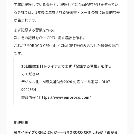
丁寧に記録している会社と、記録せずにChatGPTだけを使ってい
る会社では、1年後に生成される提案書・メールの質に圧倒的な差
が生まれます。
まず記録する習慣を作る。
次にその記録をChatGPTに渡す設計を作る。
これがEMOROCO CRM LiteとChatGPTを組み合わせた最強の運用
です。
30日間の無料トライアルでまず「記録する習慣」を作っ
てください
デジタル化・AI導入補助金2026 対応ツール番号：DL07-
0022934
製品情報：
https://www.emoroco.com/
関連記事
AIネイティブCRMとは何か——EMOROCO CRM Liteが「後から