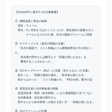
【ChatGPTに渡す5つの文脈要素】
① 感情温度と変化の経緯
現在：ウォーム
変化：3ヶ月前まではホットだったが、競合他社の提案が入り
クールになりかけた後、先月の面談でウォームに回復
② ナラティブメモ（直近の関係の文脈）
「先月の面談で、コスト削減よりも業務効率化の方が刺さっ
た。
担当者の田中さんは数字より『現場が楽になるか』を
重視することがわかった」
③ ICXキャプチャー（刺さった言葉・刺さらなかった言葉）
刺さった：「現場の負担が減る」「担当者が楽になる」
刺さらなかった：「コスト削減○○%」「ROI◎◎倍」数字の話
④ 意思決定者と社内推進者の情報
意思決定者：部長（鈴木部長）——まだ直接面談できていない
社内推進者：担当者の田中さん
田中さんから鈴木部長への刺さる言い方：「現場が楽になる」
⑤ 次のアクションの文脈