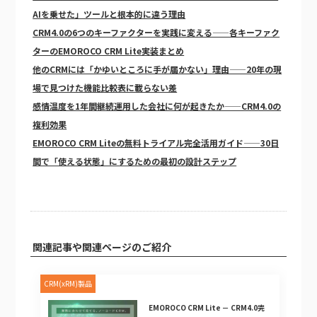
AIを乗せた」ツールと根本的に違う理由
CRM4.0の6つのキーファクターを実践に変える——各キーファク
ターのEMOROCO CRM Lite実装まとめ
他のCRMには「かゆいところに手が届かない」理由——20年の現
場で見つけた機能比較表に載らない差
感情温度を1年間継続運用した会社に何が起きたか——CRM4.0の
複利効果
EMOROCO CRM Liteの無料トライアル完全活用ガイド——30日
間で「使える状態」にするための最初の設計ステップ
関連記事や関連ページのご紹介
CRM(xRM)製品
EMOROCO CRM Lite － CRM4.0完