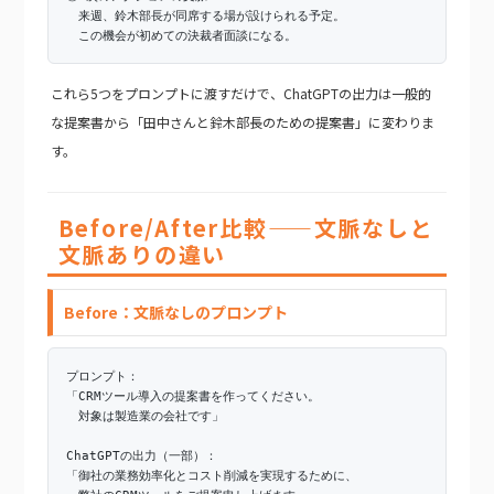
来週、鈴木部長が同席する場が設けられる予定。
この機会が初めての決裁者面談になる。
これら5つをプロンプトに渡すだけで、ChatGPTの出力は一般的
な提案書から「田中さんと鈴木部長のための提案書」に変わりま
す。
Before/After比較——文脈なしと
文脈ありの違い
Before：文脈なしのプロンプト
プロンプト：
「CRMツール導入の提案書を作ってください。
対象は製造業の会社です」
ChatGPTの出力（一部）：
「御社の業務効率化とコスト削減を実現するために、