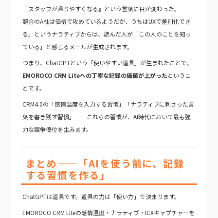
『スタッフが帰りやすくなる』という言葉に目が変わった。
競合のA社は価格で攻めているようだが、うちはUXで差別化でき
る」というナラティブからは、読んだ人が「この人のことを知っ
ている」と感じるメールが生成されます。
つまり、ChatGPTという「使いやすい道具」が生まれたことで、
EMOROCO CRM Liteへの丁寧な記録の価値が上がった
というこ
とです。
CRM4.0の「感情温度を入力する習慣」「ナラティブに刺さった言
葉を書き残す習慣」——これらの習慣が、AI時代において最も強
力な競争優位を生みます。
まとめ——「AIを使う前に、記録
する習慣を作る」
ChatGPTは道具です。道具の力は「使い方」で決まります。
EMOROCO CRM Liteの感情温度・ナラティブ・ICXキャプチャーを