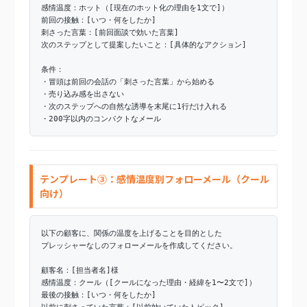
感情温度：ホット（[現在のホット化の理由を1文で]）
前回の接触：[いつ・何をしたか]
刺さった言葉：[前回面談で効いた言葉]
次のステップとして提案したいこと：[具体的なアクション]
条件：
・冒頭は前回の会話の「刺さった言葉」から始める
・売り込み感を出さない
・次のステップへの自然な誘導を末尾に1行だけ入れる
・200字以内のコンパクトなメール
テンプレート③：感情温度別フォローメール（クール
向け）
以下の顧客に、関係の温度を上げることを目的とした
プレッシャーなしのフォローメールを作成してください。
顧客名：[担当者名]様
感情温度：クール（[クールになった理由・経緯を1〜2文で]）
最後の接触：[いつ・何をしたか]