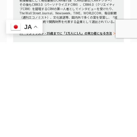
統後継者にして現役最長のCRM専門家（CRM診断士/CRMドクター）
その後もCRM3.0（パーソナライズドCRM）、CRM4.0（クリエイティ
ブCRM）を提唱するCRMの第一人者としてインタビューを受けたり、
The Wall Street Journal、Newsweek、TIME、WORLDCOM、毎日新聞
（週刊エコノミスト）、文化放送等、国内外で多くの賞を受賞し、「経
済界」にて4年連続で関西財界を代表する企業として選出されている。
JA
著書：
バーサタイリスト - 35歳までに「1万人に1人」の実力者になる方法
インタビュー記事
取材や講演等の依頼は下記問合せよりご連絡ください。
TEL 06-6195-7501
フォームでのお問い合わせ
CRM4.0の6つのキーファクターを実践に変える — 各キーファクターのEMOROCO CRM Lite実装まとめ
EMOROCO CRM Liteのダッシュボードで週次報告会議を廃止した会社の話——月8時間の会議コストをゼロにした設計