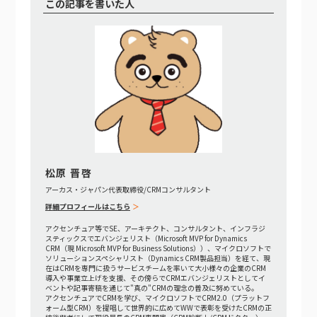
この記事を書いた人
松原 晋啓
アーカス・ジャパン代表取締役/CRMコンサルタント
詳細プロフィールはこちら
アクセンチュア等でSE、アーキテクト、コンサルタント、インフラジ
スティックスでエバンジェリスト（Microsoft MVP for Dynamics
CRM（現 Microsoft MVP for Business Solutions））、マイクロソフトで
ソリューションスペシャリスト（Dynamics CRM製品担当）を経て、現
在はCRMを専門に扱うサービスチームを率いて大小様々の企業のCRM
導入や事業立上げを支援、その傍らでCRMエバンジェリストとしてイ
ベントや記事寄稿を通じて"真の"CRMの理念の普及に努めている。
アクセンチュアでCRMを学び、マイクロソフトでCRM2.0（プラットフ
ォーム型CRM）を提唱して世界的に広めてWWで表彰を受けたCRMの正