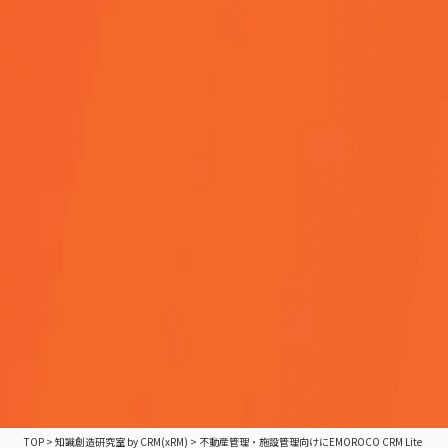
TOP
>
知識創造研究室 by CRM(xRM)
>
不動産管理・施設管理向けにEMOROCO CRM Lite