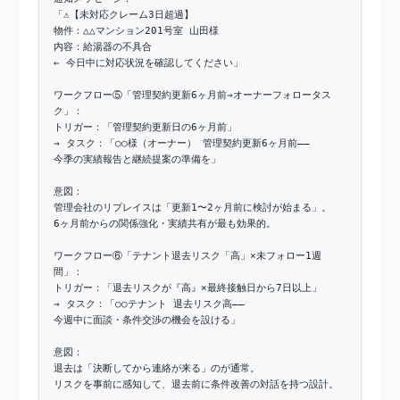
「⚠️【未対応クレーム3日超過】
物件：△△マンション201号室 山田様
内容：給湯器の不具合
← 今日中に対応状況を確認してください」
ワークフロー⑤「管理契約更新6ヶ月前→オーナーフォロータス
ク」：
トリガー：「管理契約更新日の6ヶ月前」
→ タスク：「○○様（オーナー） 管理契約更新6ヶ月前——
今季の実績報告と継続提案の準備を」
意図：
管理会社のリプレイスは「更新1〜2ヶ月前に検討が始まる」。
6ヶ月前からの関係強化・実績共有が最も効果的。
ワークフロー⑥「テナント退去リスク「高」×未フォロー1週
間」：
トリガー：「退去リスクが『高』×最終接触日から7日以上」
→ タスク：「○○テナント 退去リスク高——
今週中に面談・条件交渉の機会を設ける」
意図：
退去は「決断してから連絡が来る」のが通常。
リスクを事前に感知して、退去前に条件改善の対話を持つ設計。