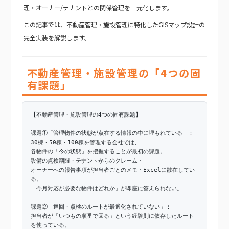
理・オーナー/テナントとの関係管理を一元化します。
この記事では、不動産管理・施設管理に特化したGISマップ設計の
完全実装を解説します。
不動産管理・施設管理の「4つの固
有課題」
【不動産管理・施設管理の4つの固有課題】
課題①「管理物件の状態が点在する情報の中に埋もれている」：
30棟・50棟・100棟を管理する会社では、
各物件の「今の状態」を把握することが最初の課題。
設備の点検期限・テナントからのクレーム・
オーナーへの報告事項が担当者ごとのメモ・Excelに散在してい
る。
「今月対応が必要な物件はどれか」が即座に答えられない。
課題②「巡回・点検のルートが最適化されていない」：
担当者が「いつもの順番で回る」という経験則に依存したルート
を使っている。