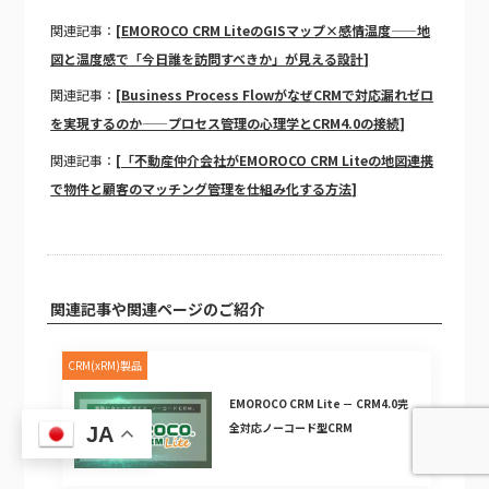
関連記事：
[EMOROCO CRM LiteのGISマップ×感情温度——地
図と温度感で「今日誰を訪問すべきか」が見える設計]
関連記事：
[Business Process FlowがなぜCRMで対応漏れゼロ
を実現するのか——プロセス管理の心理学とCRM4.0の接続]
関連記事：
[「不動産仲介会社がEMOROCO CRM Liteの地図連携
で物件と顧客のマッチング管理を仕組み化する方法]
関連記事や関連ページのご紹介
CRM(xRM)製品
EMOROCO CRM Lite － CRM4.0完
全対応ノーコード型CRM
JA