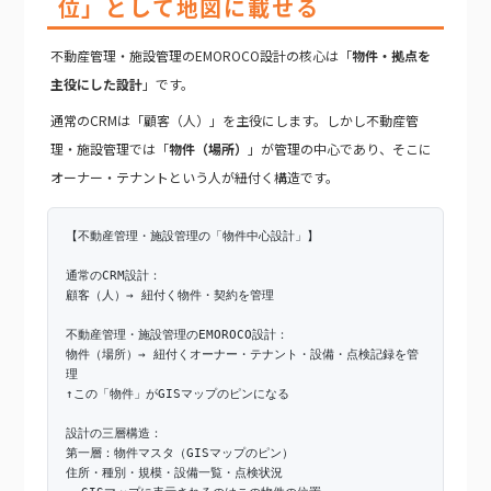
位」として地図に載せる
不動産管理・施設管理のEMOROCO設計の核心は「
物件・拠点を
主役にした設計
」です。
通常のCRMは「顧客（人）」を主役にします。しかし不動産管
理・施設管理では「
物件（場所）
」が管理の中心であり、そこに
オーナー・テナントという人が紐付く構造です。
【不動産管理・施設管理の「物件中心設計」】
通常のCRM設計：
顧客（人）→ 紐付く物件・契約を管理
不動産管理・施設管理のEMOROCO設計：
物件（場所）→ 紐付くオーナー・テナント・設備・点検記録を管
理
↑この「物件」がGISマップのピンになる
設計の三層構造：
第一層：物件マスタ（GISマップのピン）
住所・種別・規模・設備一覧・点検状況