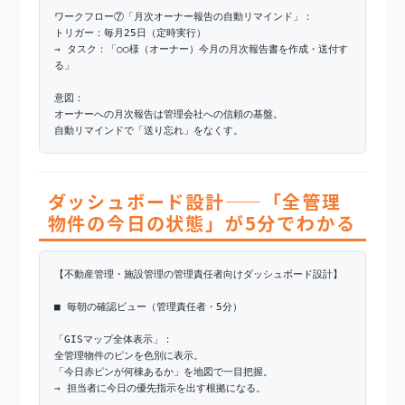
ワークフロー⑦「月次オーナー報告の自動リマインド」：
トリガー：毎月25日（定時実行）
→ タスク：「○○様（オーナー）今月の月次報告書を作成・送付す
る」
意図：
オーナーへの月次報告は管理会社への信頼の基盤。
自動リマインドで「送り忘れ」をなくす。
ダッシュボード設計——「全管理
物件の今日の状態」が5分でわかる
【不動産管理・施設管理の管理責任者向けダッシュボード設計】
■ 毎朝の確認ビュー（管理責任者・5分）
「GISマップ全体表示」：
全管理物件のピンを色別に表示。
「今日赤ピンが何棟あるか」を地図で一目把握。
→ 担当者に今日の優先指示を出す根拠になる。