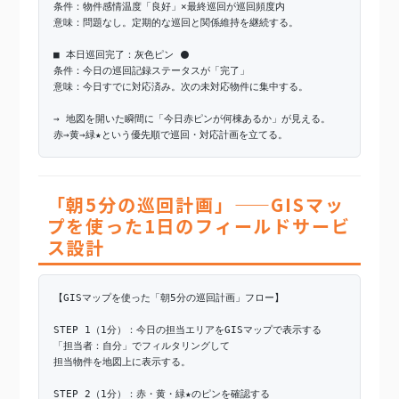
条件：物件感情温度「良好」×最終巡回が巡回頻度内
意味：問題なし。定期的な巡回と関係維持を継続する。
■ 本日巡回完了：灰色ピン ⚫
条件：今日の巡回記録ステータスが「完了」
意味：今日すでに対応済み。次の未対応物件に集中する。
→ 地図を開いた瞬間に「今日赤ピンが何棟あるか」が見える。
赤→黄→緑★という優先順で巡回・対応計画を立てる。
「朝5分の巡回計画」——GISマッ
プを使った1日のフィールドサービ
ス設計
【GISマップを使った「朝5分の巡回計画」フロー】
STEP 1（1分）：今日の担当エリアをGISマップで表示する
「担当者：自分」でフィルタリングして
担当物件を地図上に表示する。
STEP 2（1分）：赤・黄・緑★のピンを確認する