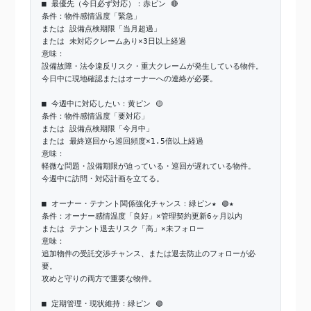
■ 最優先（今日必ず対応）：赤ピン 🔴
条件：物件感情温度「緊急」
または 設備点検期限「当月超過」
または 未対応クレームあり×3日以上経過
意味：
設備故障・法令違反リスク・重大クレームが発生している物件。
今日中に現地確認またはオーナーへの連絡が必要。
■ 今週中に対応したい：黄ピン 🟡
条件：物件感情温度「要対応」
または 設備点検期限「今月中」
または 最終巡回から巡回頻度×1.5倍以上経過
意味：
軽微な問題・設備期限が迫っている・巡回が遅れている物件。
今週中に訪問・対応計画を立てる。
■ オーナー・テナント関係強化チャンス：緑ピン★ 🟢★
条件：オーナー感情温度「良好」×管理契約更新6ヶ月以内
または テナント退去リスク「高」×未フォロー
意味：
追加物件の受託交渉チャンス、または退去防止のフォローが必
要。
攻めと守りの両方で重要な物件。
■ 定期管理・現状維持：緑ピン 🟢