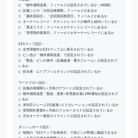
□ 「物件感情温度」フィールドが設定されているか（4段階）
□ 設備ごとの「次回点検期限」フィールドがあるか
□ 「最終巡回日」「次回巡回推奨日」フィールドがあるか
□ オーナーレコード・テナントレコードが物件と紐付いているか
□ 「退去リスク」フィールドがテナントレコードにあるか
□ 「管理契約更新日」フィールドがオーナーレコードにあるか
GISマップ設計：
□ 全管理物件がGISマップ上に表示されているか
□ ピン色が「物件感情温度」で設定されているか
□ 「緊急」ピンの条件（設備超過・重大クレーム）が設定されて
いるか
□ 担当者・エリアフィルタリングが設定されているか
ワークフロー設計：
□ 設備点検期限1ヶ月前のアラートが設定されているか
□ 物件感情温度「緊急」更新→管理責任者LINE通知が設定されて
いるか
□ 未対応クレーム3日超過→エスカレーションが設定されているか
□ 管理契約更新6ヶ月前のフォロータスクが設定されているか
□ 月次オーナー報告のリマインドが設定されているか
ダッシュボード設計：
□ 毎朝の「GISマップ全体表示」で赤ピンが即座に確認できるか