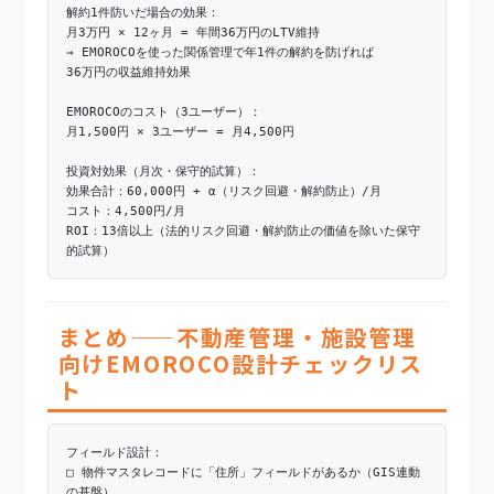
解約1件防いだ場合の効果：
月3万円 × 12ヶ月 = 年間36万円のLTV維持
→ EMOROCOを使った関係管理で年1件の解約を防げれば
36万円の収益維持効果
EMOROCOのコスト（3ユーザー）：
月1,500円 × 3ユーザー = 月4,500円
投資対効果（月次・保守的試算）：
効果合計：60,000円 + α（リスク回避・解約防止）/月
コスト：4,500円/月
ROI：13倍以上（法的リスク回避・解約防止の価値を除いた保守
的試算）
まとめ——不動産管理・施設管理
向けEMOROCO設計チェックリス
ト
フィールド設計：
□ 物件マスタレコードに「住所」フィールドがあるか（GIS連動
の基盤）