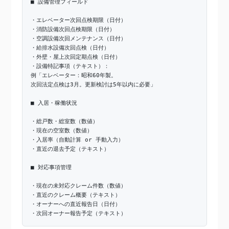
■ 設備管理フィールド
・エレベーター次回点検期限（日付）
・消防設備次回点検期限（日付）
・空調設備次回メンテナンス（日付）
・給排水設備次回点検（日付）
・外壁・屋上次回定期点検（日付）
・設備特記事項（テキスト）：
例「エレベーター：昭和60年製。
次回法定点検は3月。更新検討は5年以内に必要」
■ 入居・稼働状況
・総戸数・総室数（数値）
・現在の空室数（数値）
・入居率（自動計算 or 手動入力）
・直近の退去予定（テキスト）
■ 対応事項管理
・現在の未対応クレーム件数（数値）
・直近のクレーム概要（テキスト）
・オーナーへの直近報告日（日付）
・次回オーナー報告予定（テキスト）