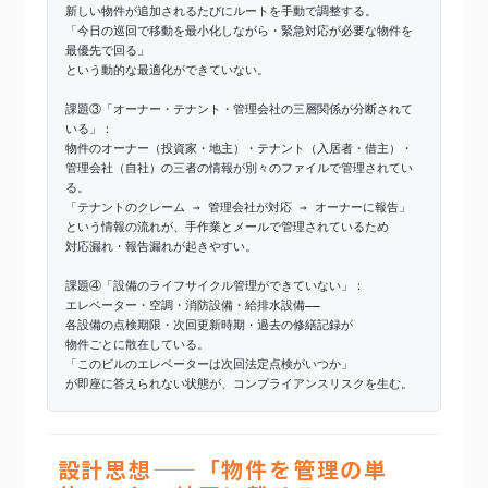
新しい物件が追加されるたびにルートを手動で調整する。
「今日の巡回で移動を最小化しながら・緊急対応が必要な物件を
最優先で回る」
という動的な最適化ができていない。
課題③「オーナー・テナント・管理会社の三層関係が分断されて
いる」：
物件のオーナー（投資家・地主）・テナント（入居者・借主）・
管理会社（自社）の三者の情報が別々のファイルで管理されてい
る。
「テナントのクレーム → 管理会社が対応 → オーナーに報告」
という情報の流れが、手作業とメールで管理されているため
対応漏れ・報告漏れが起きやすい。
課題④「設備のライフサイクル管理ができていない」：
エレベーター・空調・消防設備・給排水設備——
各設備の点検期限・次回更新時期・過去の修繕記録が
物件ごとに散在している。
「このビルのエレベーターは次回法定点検がいつか」
が即座に答えられない状態が、コンプライアンスリスクを生む。
設計思想——「物件を管理の単