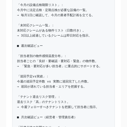
「今月の設備点検期限リスト」：
今月中に法定点検・定期点検が必要な設備の一覧。
→ 毎月1日に確認して、今月の業者手配計画を立てる。
「未対応クレーム一覧」：
未対応クレームがある物件リスト（日数付き）。
→ 3日以上経過しているクレームは即日対応を指示。
■ 週次確認ビュー
「担当者別の物件感情温度分布」：
担当者ごとの「良好・要確認・要対応・緊急」の物件数。
→ 「緊急・要対応が多い担当者」に重点的にサポートする。
「巡回予定vs実績」：
今週の巡回予定件数 vs 実際に巡回完了した件数。
→ 巡回が遅れている担当者・エリアを把握する。
「テナント退去リスク管理」：
退去リスク「高」のテナントリスト。
→ 今週フォローすべきテナントを把握して担当者に指示。
■ 月次確認ビュー（経営者・管理責任者）