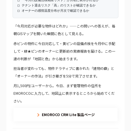
□ 「今月の設備点検期限リスト」が月初に表示されるか
□ テナント退去リスク「高」のリストが確認できるか
□ オーナーの感情温度分布が月次で確認できるか
「今月対応が必要な物件はどれか」——この問いへの答えが、毎
朝GISマップを開いた瞬間に色として見える。
赤ピンの物件に今日対応して・黄ピンの設備点検を今月中に手配
して・緑★ピンのオーナーに更新前の実績報告を届ける。この一
連の判断が「地図と色」から始まります。
担当者が変わっても、物件ナラティブに書かれた「建物の癖」と
「オーナーの作法」が引き継ぎを5分で完了させます。
月1,500円/ユーザーから。今日、まず管理物件の住所を
EMOROCOに入力して、地図上に表示するところから始めてくだ
さい。
EMOROCO CRM Lite 製品ページ