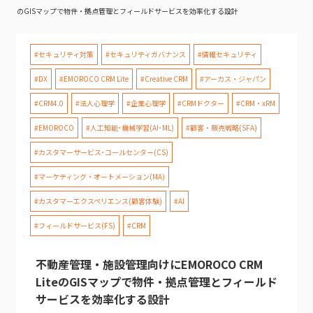
のGISマップで物件・拠点管理とフィールドサービスを効率化する設計
#セキュリティ対策
#セキュリティガバナンス
#情報セキュリティ
#DX
#EMOROCO CRM Lite
#Creative CRM
#アーカス・ジャパン
#CRM4.0
#法人心理学
#企業心理学
#CRMドクター
#CRM・xRM
#EMOROCO
#人工知能･機械学習(AI･ML)
#顧客・販売戦略(SFA)
#カスタマーサービス･コールセンター(CS)
#マーケティング・オートメーション(MA)
#カスタマーエクスペリエンス(顧客体験)
#AI
#フィールドサービス(FS)
#CRM
不動産管理・施設管理向けにEMOROCO CRM
LiteのGISマップで物件・拠点管理とフィールド
サービスを効率化する設計