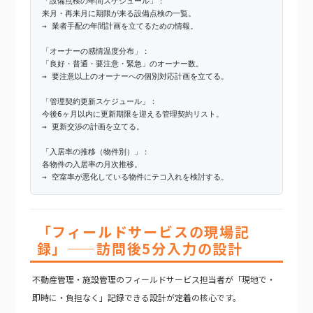
「設備点検の年間スケジュール」：
来月・再来月に期限が来る設備点検の一覧。
→ 業者手配の年間計画を立てるための情報。
「オーナーの感情温度分布」：
「良好・普通・要注意・緊急」のオーナー数。
→ 要注意以上のオーナーへの個別対応計画を立てる。
「管理契約更新スケジュール」：
今後6ヶ月以内に更新期限を迎える管理契約リスト。
→ 更新交渉の計画を立てる。
「入居率の推移（物件別）」：
各物件の入居率の月次推移。
→ 空室率が悪化している物件にテコ入れを検討する。
「フィールドサービスの現場記
録」——訪問後5分入力の設計
不動産管理・施設管理のフィールドサービス担当者が「現地で・
即時に・負担なく」記録できる設計が定着の核心です。