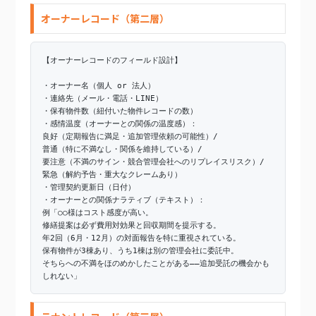
オーナーレコード（第二層）
【オーナーレコードのフィールド設計】
・オーナー名（個人 or 法人）
・連絡先（メール・電話・LINE）
・保有物件数（紐付いた物件レコードの数）
・感情温度（オーナーとの関係の温度感）：
良好（定期報告に満足・追加管理依頼の可能性）/
普通（特に不満なし・関係を維持している）/
要注意（不満のサイン・競合管理会社へのリプレイスリスク）/
緊急（解約予告・重大なクレームあり）
・管理契約更新日（日付）
・オーナーとの関係ナラティブ（テキスト）：
例「○○様はコスト感度が高い。
修繕提案は必ず費用対効果と回収期間を提示する。
年2回（6月・12月）の対面報告を特に重視されている。
保有物件が3棟あり、うち1棟は別の管理会社に委託中。
そちらへの不満をほのめかしたことがある——追加受託の機会かも
しれない」