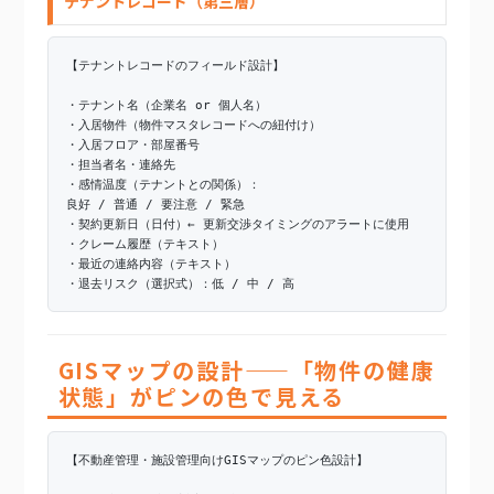
テナントレコード（第三層）
【テナントレコードのフィールド設計】
・テナント名（企業名 or 個人名）
・入居物件（物件マスタレコードへの紐付け）
・入居フロア・部屋番号
・担当者名・連絡先
・感情温度（テナントとの関係）：
良好 / 普通 / 要注意 / 緊急
・契約更新日（日付）← 更新交渉タイミングのアラートに使用
・クレーム履歴（テキスト）
・最近の連絡内容（テキスト）
・退去リスク（選択式）：低 / 中 / 高
GISマップの設計——「物件の健康
状態」がピンの色で見える
【不動産管理・施設管理向けGISマップのピン色設計】