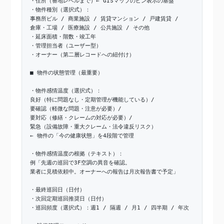
・住所（番地レベルまで）← GISマップのピン表示の基盤
・物件種別（選択式）：
事務所ビル / 商業施設 / 賃貸マンション / 戸建賃貸 /
倉庫・工場 / 医療施設 / 公共施設 / その他
・延床面積・階数・竣工年
・管理担当者（ユーザー型）
・オーナー（第二層レコードへの紐付け）
■ 物件の状態管理（最重要）
・物件感情温度（選択式）：
良好（特に問題なし・定期管理が機能している）/
要確認（軽微な問題・注意が必要）/
要対応（修繕・クレームの対応が必要）/
緊急（設備故障・重大クレーム・法令違反リスク）
← 物件の「今の健康状態」を4段階で管理
・物件感情温度の根拠（テキスト）：
例「先週の巡回で3F空調の異音を確認。
業者に見積依頼中。オーナーへの報告は月次報告書で予定」
・最終巡回日（日付）
・次回定期巡回推奨日（日付）
・巡回頻度（選択式）：週1 / 隔週 / 月1 / 四半期 / 年次