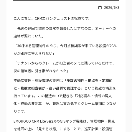
2026/6/3
こんにちは、CRMエバンジェリストの松原です。
「先週の巡回で空調の異常を報告したはずなのに、オーナーへの
連絡が漏れていた」
「30棟ある管理物件のうち、今月点検期限が来ている設備がどれ
かが即座に答えられない」
「テナントからのクレームが担当者のメモに残っているだけで、
次の担当者に引き継がれなかった」
不動産管理・施設管理の業務は「
多数の物件・拠点を・定期的
に・複数の担当者が・高い品質で管理する
」という複雑な構造を
持っています。この構造の中で起きる「対応漏れ・情報の属人
化・移動の非効率」が、管理品質の低下とクレーム増加につなが
ります。
EMOROCO CRM Lite ver2.0のGISマップ機能は、管理物件・拠点
を地図の上に「見える状態」にすることで、巡回計画・設備管