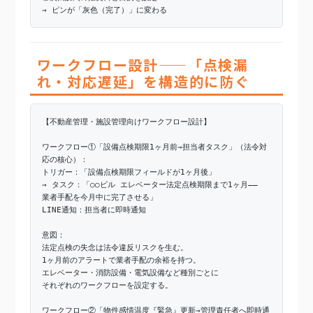
→ ピンが「灰色（完了）」に変わる
ワークフロー設計——「点検漏
れ・対応遅延」を構造的に防ぐ
【不動産管理・施設管理向けワークフロー設計】
ワークフロー①「設備点検期限1ヶ月前→担当者タスク」（法令対
応の核心）：
トリガー：「設備点検期限フィールドが1ヶ月後」
→ タスク：「○○ビル エレベーター法定点検期限まで1ヶ月——
業者手配を今月中に完了させる」
LINE通知：担当者に即時通知
意図：
法定点検の失念は法令違反リスクを生む。
1ヶ月前のアラートで業者手配の余裕を持つ。
エレベーター・消防設備・電気設備など種別ごとに
それぞれのワークフローを設定する。
ワークフロー②「物件感情温度『緊急』更新→管理責任者へ即時通