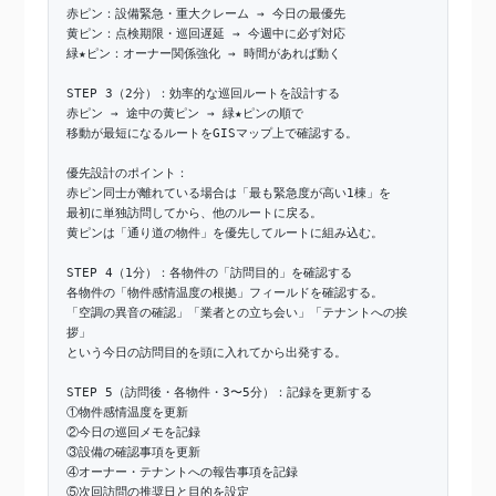
赤ピン：設備緊急・重大クレーム → 今日の最優先
黄ピン：点検期限・巡回遅延 → 今週中に必ず対応
緑★ピン：オーナー関係強化 → 時間があれば動く
STEP 3（2分）：効率的な巡回ルートを設計する
赤ピン → 途中の黄ピン → 緑★ピンの順で
移動が最短になるルートをGISマップ上で確認する。
優先設計のポイント：
赤ピン同士が離れている場合は「最も緊急度が高い1棟」を
最初に単独訪問してから、他のルートに戻る。
黄ピンは「通り道の物件」を優先してルートに組み込む。
STEP 4（1分）：各物件の「訪問目的」を確認する
各物件の「物件感情温度の根拠」フィールドを確認する。
「空調の異音の確認」「業者との立ち会い」「テナントへの挨
拶」
という今日の訪問目的を頭に入れてから出発する。
STEP 5（訪問後・各物件・3〜5分）：記録を更新する
①物件感情温度を更新
②今日の巡回メモを記録
③設備の確認事項を更新
④オーナー・テナントへの報告事項を記録
⑤次回訪問の推奨日と目的を設定