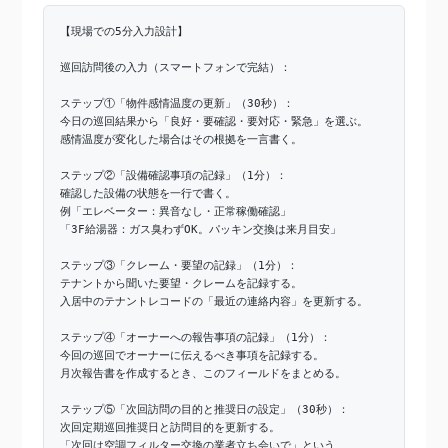
【現場での5分入力設計】
巡回訪問後の入力（スマートフォンで完結）：
ステップ①「物件感情温度の更新」（30秒）：
今日の巡回結果から「良好・要確認・要対応・緊急」を選ぶ。
感情温度が変化した場合はその根拠を一言書く。
ステップ②「設備確認事項の記録」（1分）：
確認した設備の状態を一行で書く。
例「エレベーター：異音なし・正常稼働確認」
「3F給湯器：ガス臭わずOK。パッキン交換は来月目安」
ステップ③「クレーム・要望の記録」（1分）：
テナントから聞いた要望・クレームを記録する。
入居中のテナントレコードの「最近の連絡内容」を更新する。
ステップ④「オーナーへの報告事項の記録」（1分）：
今回の巡回でオーナーに伝えるべき事項を記録する。
月次報告書を作成するとき、このフィールドをまとめる。
ステップ⑤「次回訪問の目的と推奨日の設定」（30秒）：
次回定期巡回推奨日と訪問目的を更新する。
「次回は空調フィルター交換の業者立ち会いで」という