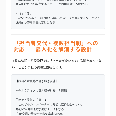
具体的な目的を設定することで、次の担当者でも動ける。
→ 合計5分。
この5分の記録が「前回何を確認したか・次回何をするか」という
継続的な管理品質の基盤になる。
「担当者交代・複数担当制」への
対応——属人化を解消する設計
不動産管理・施設管理では「担当者が変わっても品質を落とさな
い」ことが会社の信頼に直結します。
【担当者変更時の引き継ぎ設計】
物件ナラティブに引き継がれるべき情報：
①建物・設備の「癖」：
「このビルのエレベーターは月初に誤作動しやすい。
月初の巡回時は必ず複数回テストする」
「3F空調の配管が特殊な設計のため、