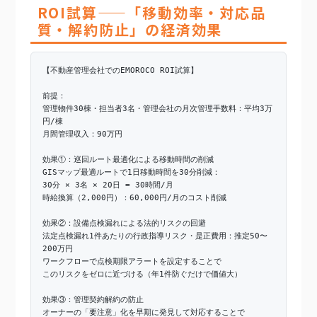
ROI試算——「移動効率・対応品
質・解約防止」の経済効果
【不動産管理会社でのEMOROCO ROI試算】
前提：
管理物件30棟・担当者3名・管理会社の月次管理手数料：平均3万
円/棟
月間管理収入：90万円
効果①：巡回ルート最適化による移動時間の削減
GISマップ最適ルートで1日移動時間を30分削減：
30分 × 3名 × 20日 = 30時間/月
時給換算（2,000円）：60,000円/月のコスト削減
効果②：設備点検漏れによる法的リスクの回避
法定点検漏れ1件あたりの行政指導リスク・是正費用：推定50〜
200万円
ワークフローで点検期限アラートを設定することで
このリスクをゼロに近づける（年1件防ぐだけで価値大）
効果③：管理契約解約の防止
オーナーの「要注意」化を早期に発見して対応することで