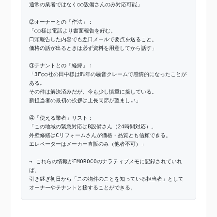
通常の業者ではなく○○設備さんのみ対応可能」
②オーナーとの「作法」：
「○○様は電話より書面報告を好む。
口頭報告した内容でも翌日メールで要点を送ること。
価格の話が出るときは必ず資料を用意してから話す」
③テナントとの「経緯」：
「3F○○社の田中様は昨年の騒音クレームで感情的になったことが
ある。
その件は解決済みだが、今も少し慎重に接している。
新担当者の最初の挨拶は上長同席が望ましい」
④「使える業者」リスト：
「この地域の緊急対応はB設備さん（24時間対応）。
外壁修繕はCリフォームさんが価格・品質とも信頼できる。
エレベーターはメーカー直販のみ（他者不可）」
→ これらの情報がEMOROCOのナラティブメモに記録されていれ
ば、
引き継ぎ初日から「この物件のことを知っている担当者」として
オーナーやテナントと接することができる。