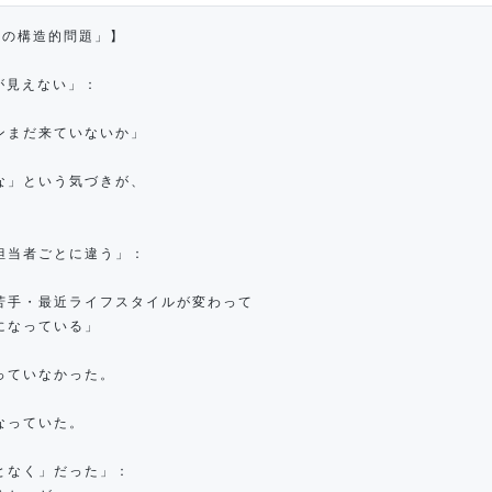
つの構造的問題」】
が見えない」：
ンまだ来ていないか」
な」という気づきが、
担当者ごとに違う」：
苦手・最近ライフスタイルが変わって
になっている」
っていなかった。
なっていた。
となく」だった」：