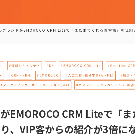
ルブランドがEMOROCO CRM Liteで「また来てくれるお客様」を仕
ス
#情報セキュリティ
#DX
#EMOROCO CRM Lite
#Creative CR
ー
#CRM・xRM
#EMOROCO
#人工知能･機械学習(AI･ML)
#顧客・
#マーケティング・オートメーション(MA)
#カスタマーエクスペリエンス(顧客
EMOROCO CRM Liteで
り、VIP客からの紹介が3倍に