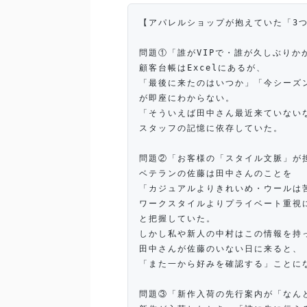
【アパレルショップが抱えていた「3
問題①「誰がVIPで・誰が久しぶりか
顧客台帳はExcelにあるが、
「最後に来たのはいつか」「今シーズ
が即座にわからない。
「そういえば田中さん最近来ていない
スタッフの記憶に依存していた。
問題②「お客様の「スタイル文脈」が
ベテランの佐藤は田中さんのことを
「カジュアルよりきれいめ・ウールは
ワークスタイルよりプライベート重視
と把握していた。
しかし私や新人の中村はこの情報を持
田中さんが佐藤のいない日に来ると、
「また一から好みを確認する」ことに
問題③「新作入荷の先行案内が「なん