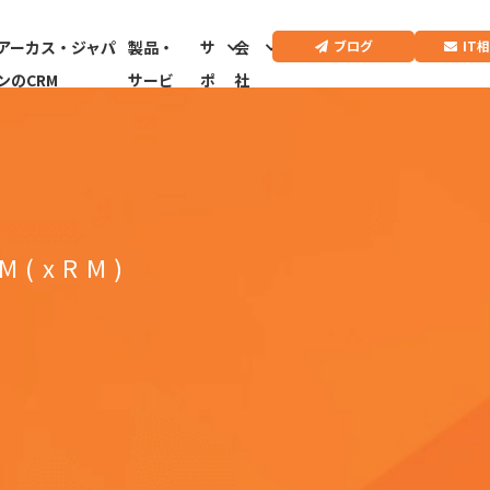
IT
ブログ
アーカス・ジャパ
製品・
サ
会
ンのCRM
サービ
ポ
社
ス
ー
情
ト
報
CRMドクター診
断はこちらから
M(xRM)