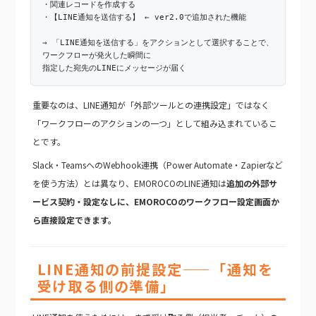
・関連レコードを作成する
・【LINE通知を送信する】 ← ver2.0で追加された機能
→ 「LINE通知を送信する」をアクションとして選択することで、
ワークフローが発火した瞬間に
指定した宛先のLINEにメッセージが届く
重要なのは、LINE通知が「外部ツールとの連携設定」ではなく
「ワークフローのアクションの一つ」として組み込まれているこ
とです。
Slack・TeamsへのWebhook連携（Power Automate・Zapierなど
を使う方法）とは異なり、EMOROCOのLINE通知は
追加の外部サ
ービス契約・設定なしに、EMOROCOのワークフロー設定画面か
ら直接設定できます。
LINE通知の前提設定——「通知を
受け取る側の準備」