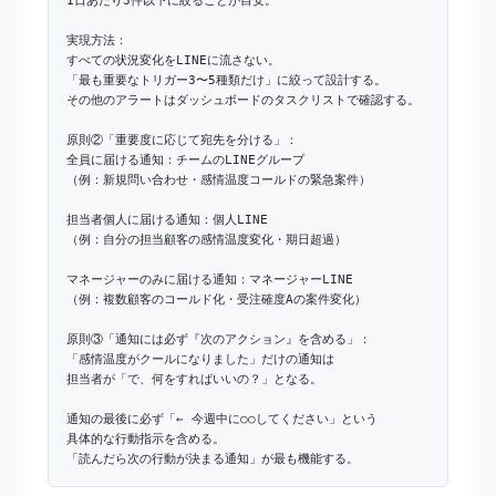
1日あたり3件以下に絞ることが目安。
実現方法：
すべての状況変化をLINEに流さない。
「最も重要なトリガー3〜5種類だけ」に絞って設計する。
その他のアラートはダッシュボードのタスクリストで確認する。
原則②「重要度に応じて宛先を分ける」：
全員に届ける通知：チームのLINEグループ
（例：新規問い合わせ・感情温度コールドの緊急案件）
担当者個人に届ける通知：個人LINE
（例：自分の担当顧客の感情温度変化・期日超過）
マネージャーのみに届ける通知：マネージャーLINE
（例：複数顧客のコールド化・受注確度Aの案件変化）
原則③「通知には必ず『次のアクション』を含める」：
「感情温度がクールになりました」だけの通知は
担当者が「で、何をすればいいの？」となる。
通知の最後に必ず「← 今週中に○○してください」という
具体的な行動指示を含める。
「読んだら次の行動が決まる通知」が最も機能する。