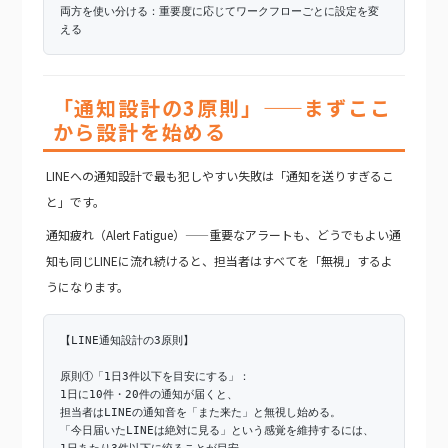
両方を使い分ける：重要度に応じてワークフローごとに設定を変
える
「通知設計の3原則」——まずここ
から設計を始める
LINEへの通知設計で最も犯しやすい失敗は「通知を送りすぎるこ
と」です。
通知疲れ（Alert Fatigue）——重要なアラートも、どうでもよい通
知も同じLINEに流れ続けると、担当者はすべてを「無視」するよ
うになります。
【LINE通知設計の3原則】
原則①「1日3件以下を目安にする」：
1日に10件・20件の通知が届くと、
担当者はLINEの通知音を「また来た」と無視し始める。
「今日届いたLINEは絶対に見る」という感覚を維持するには、