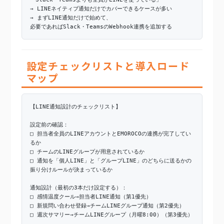
→ LINEネイティブ通知だけでカバーできるケースが多い
→ まずLINE通知だけで始めて、
必要であればSlack・TeamsのWebhook連携を追加する
設定チェックリストと導入ロード
マップ
【LINE通知設計のチェックリスト】
設定前の確認：
□ 担当者全員のLINEアカウントとEMOROCOの連携が完了してい
るか
□ チームのLINEグループが用意されているか
□ 通知を「個人LINE」と「グループLINE」のどちらに送るかの
振り分けルールが決まっているか
通知設計（最初の3本だけ設定する）：
□ 感情温度クール→担当者LINE通知（第1優先）
□ 新規問い合わせ登録→チームLINEグループ通知（第2優先）
□ 週次サマリー→チームLINEグループ（月曜8:00）（第3優先）