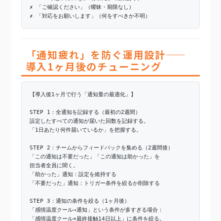
✗ 「ご確認ください」（曖昧・期限なし）
✗ 「対応をお願いします」（何をすべきか不明）
「通知疲れ」を防ぐ運用設計——
導入1ヶ月後のチューニング
【導入後1ヶ月で行う「通知量の最適化」】
STEP 1：全通知を記録する（最初の2週間）
設定したすべての通知が届いた回数を記録する。
「1日あたり何件届いているか」を把握する。
STEP 2：チームからフィードバックを集める（2週間後）
「この通知は不要だった」「この通知は助かった」を
担当者全員に聞く。
「助かった」通知：設定を維持する
「不要だった」通知：トリガー条件を絞るか削除する
STEP 3：通知の条件を絞る（1ヶ月後）
「感情温度クール→通知」という条件が多すぎる場合：
「感情温度クール×最終接触14日以上」に条件を絞る。