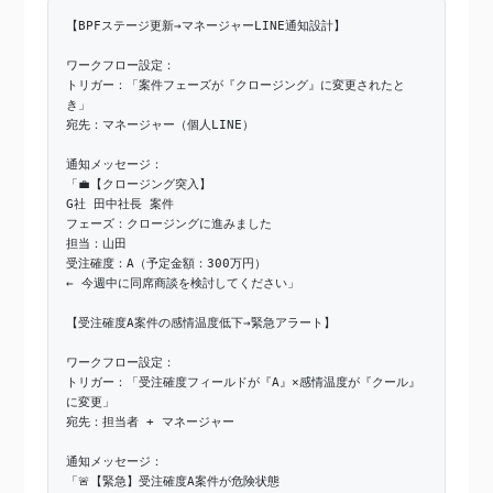
【BPFステージ更新→マネージャーLINE通知設計】
ワークフロー設定：
トリガー：「案件フェーズが『クロージング』に変更されたと
き」
宛先：マネージャー（個人LINE）
通知メッセージ：
「💼【クロージング突入】
G社 田中社長 案件
フェーズ：クロージングに進みました
担当：山田
受注確度：A（予定金額：300万円）
← 今週中に同席商談を検討してください」
【受注確度A案件の感情温度低下→緊急アラート】
ワークフロー設定：
トリガー：「受注確度フィールドが『A』×感情温度が『クール』
に変更」
宛先：担当者 + マネージャー
通知メッセージ：
「🚨【緊急】受注確度A案件が危険状態