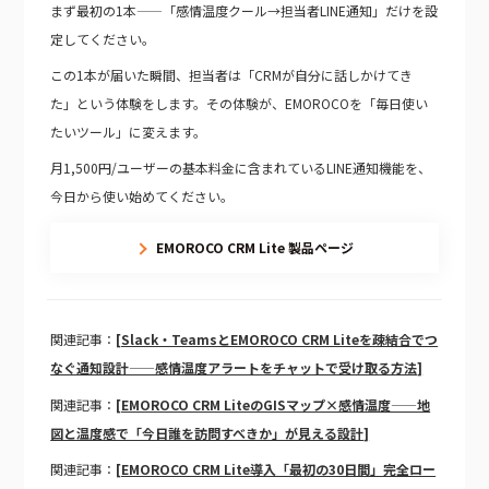
まず最初の1本——「感情温度クール→担当者LINE通知」だけを設
定してください。
この1本が届いた瞬間、担当者は「CRMが自分に話しかけてき
た」という体験をします。その体験が、EMOROCOを「毎日使い
たいツール」に変えます。
月1,500円/ユーザーの基本料金に含まれているLINE通知機能を、
今日から使い始めてください。
EMOROCO CRM Lite 製品ページ
関連記事：
[Slack・TeamsとEMOROCO CRM Liteを疎結合でつ
なぐ通知設計——感情温度アラートをチャットで受け取る方法]
関連記事：
[EMOROCO CRM LiteのGISマップ×感情温度——地
図と温度感で「今日誰を訪問すべきか」が見える設計]
関連記事：
[EMOROCO CRM Lite導入「最初の30日間」完全ロー