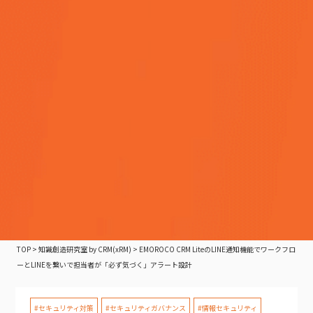
TOP
>
知識創造研究室 by CRM(xRM)
>
EMOROCO CRM LiteのLINE通知機能でワークフロ
ーとLINEを繋いで担当者が「必ず気づく」アラート設計
#セキュリティ対策
#セキュリティガバナンス
#情報セキュリティ