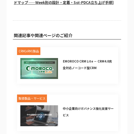
ドマップ——Week別の設計・定着・SoI-PDCA立ち上げ手順]
関連記事や関連ページのご紹介
CRM(xRM)製品
EMOROCO CRM Lite － CRM4.0完
全対応ノーコード型CRM
取扱製品・サービス
中小企業向けガバナンス強化支援サー
ビス