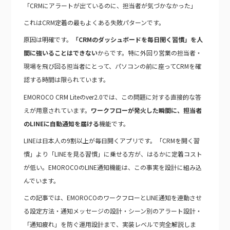
「CRMにアラートが出ているのに、担当者が気づかなかった」
これはCRM定着の最もよくある失敗パターンです。
原因は明確です。
「CRMのダッシュボードを毎日開く習慣」を人
間に強いることはできない
からです。特に外回り営業の担当者・
現場を飛び回る担当者にとって、パソコンの前に座ってCRMを確
認する時間は限られています。
EMOROCO CRM Liteのver2.0では、この問題に対する直接的な答
えが用意されています。
ワークフローが発火した瞬間に、担当者
のLINEに自動通知を届ける
機能です。
LINEは日本人の9割以上が毎日開くアプリです。「CRMを開く習
慣」より「LINEを見る習慣」に乗せる方が、はるかに定着コスト
が低い。EMOROCOのLINE通知機能は、この事実を設計に組み込
んでいます。
この記事では、EMOROCOのワークフローとLINE通知を連動させ
る設定方法・通知メッセージの設計・シーン別のアラート設計・
「通知疲れ」を防ぐ運用設計まで、実装レベルで完全解説しま