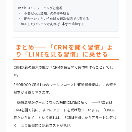
Week 3：チューニングと定着
・「不要だった通知」の条件を絞る
・「助かった」という体験を週次会議で共有する
・追加したいシーンがあれば1本ずつ追加する
まとめ——「CRMを開く習慣」よ
り「LINEを見る習慣」に乗せる
CRM定着の最大の壁は「CRMを毎日開く習慣を作ること」でし
た。
EMOROCO CRM Liteのワークフロー×LINE通知機能は、この壁を
根本から取り除きます。
「感情温度がクールになった瞬間にLINEに届く」——担当者は
CRMを開く前に、すでにアラートを受け取っています。「LINEに
来たから動く」という流れは、「CRMを開いたらアラートに気づ
く」より圧倒的に定着コストが低い。