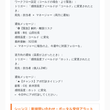
ワークフロー設定（コールドの場合・より緊急）：
トリガー：「感情温度フィールドが『コールド』に変更されたと
き」
宛先：担当者 + マネージャー（両方に通知）
通知メッセージ：
「🔴【緊急】解約・離脱リスク
顧客：B社 山田社長
感情温度：コールド に変化
最終接触：32日前
← マネージャーに報告の上、今週中に対面フォローを」
逆方向の通知（温度が上がったとき）：
トリガー：「感情温度フィールドが『ホット』に変更されたと
き」
宛先：担当者（個人LINE）
通知メッセージ：
「🔥【チャンス】アポ打診タイミング！
顧客：C社 鈴木部長
感情温度：ホット に変化
← 今日中にアポ打診してください」
シーン②：新規問い合わせ・ポータル受信アラート