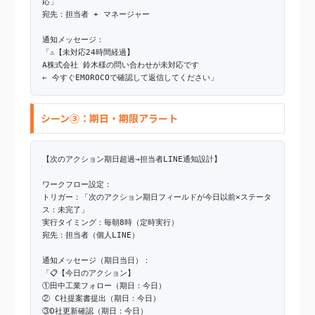
応」
宛先：担当者 + マネージャー
通知メッセージ：
「⚠️【未対応24時間経過】
A株式会社 鈴木様の問い合わせが未対応です
← 今すぐEMOROCOで確認して返信してください」
シーン③：期日・期限アラート
【次のアクション期日超過→担当者LINE通知設計】
ワークフロー設定：
トリガー：「次のアクション期日フィールドが今日以前×ステータ
ス：未完了」
実行タイミング：毎朝8時（定時実行）
宛先：担当者（個人LINE）
通知メッセージ（期日当日）：
「📋【今日のアクション】
①田中工業フォロー（期日：今日）
② C社提案書提出（期日：今日）
③D社更新確認（期日：今日）