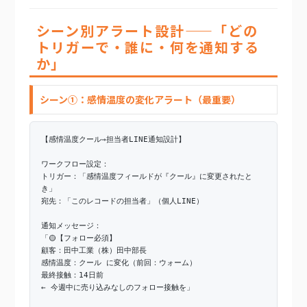
シーン別アラート設計——「どの
トリガーで・誰に・何を通知する
か」
シーン①：感情温度の変化アラート（最重要）
【感情温度クール→担当者LINE通知設計】
ワークフロー設定：
トリガー：「感情温度フィールドが『クール』に変更されたと
き」
宛先：「このレコードの担当者」（個人LINE）
通知メッセージ：
「🟡【フォロー必須】
顧客：田中工業（株）田中部長
感情温度：クール に変化（前回：ウォーム）
最終接触：14日前
← 今週中に売り込みなしのフォロー接触を」