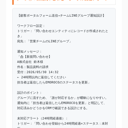
【顧客ポータルフォーム送信→チームLINEグループ通知設計】
ワークフロー設定：
トリガー：「問い合わせエンティティにレコードが作成されたと
き」
宛先：「営業チームのLINEグループ」
通知メッセージ：
「📩【新規問い合わせ】
A株式会社 鈴木様
件名：製品資料の請求
受付：2026/05/30 14:32
← 24時間以内に返信してください
担当者は返信したらEMOROCOのステータスを更新」
設計のポイント：
グループに流すため、「誰が対応するか」が曖昧になりやすい。
通知内に「担当者は返信したらEMOROCOを更新」と明記して、
対応済みかどうかをCRMで確認できる設計にする。
未対応アラート（24時間経過後）：
トリガー：「問い合わせ登録から24時間経過×ステータス：未対