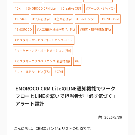
#DX
#EMOROCO CRM Lite
#Creative CRM
#アーカス・ジャパン
#CRM4.0
#法人心理学
#企業心理学
#CRMドクター
#CRM・xRM
#EMOROCO
#人工知能･機械学習(AI･ML)
#顧客・販売戦略(SFA)
#カスタマーサービス･コールセンター(CS)
#マーケティング・オートメーション(MA)
#カスタマーエクスペリエンス(顧客体験)
#AI
#フィールドサービス(FS)
#CRM
EMOROCO CRM LiteのLINE通知機能でワーク
フローとLINEを繋いで担当者が「必ず気づく」
アラート設計
2026/5/30
こんにちは、CRMエバンジェリストの松原です。