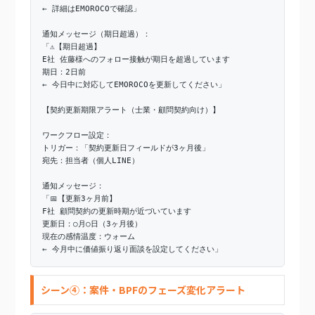
← 詳細はEMOROCOで確認」
通知メッセージ（期日超過）：
「⚠️【期日超過】
E社 佐藤様へのフォロー接触が期日を超過しています
期日：2日前
← 今日中に対応してEMOROCOを更新してください」
【契約更新期限アラート（士業・顧問契約向け）】
ワークフロー設定：
トリガー：「契約更新日フィールドが3ヶ月後」
宛先：担当者（個人LINE）
通知メッセージ：
「📅【更新3ヶ月前】
F社 顧問契約の更新時期が近づいています
更新日：○月○日（3ヶ月後）
現在の感情温度：ウォーム
← 今月中に価値振り返り面談を設定してください」
シーン④：案件・BPFのフェーズ変化アラート