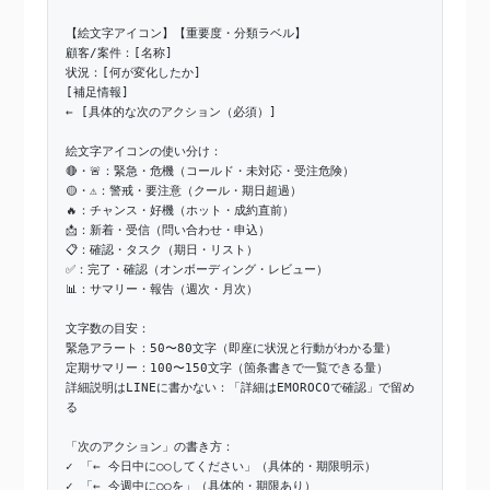
【絵文字アイコン】【重要度・分類ラベル】
顧客/案件：[名称]
状況：[何が変化したか]
[補足情報]
← [具体的な次のアクション（必須）]
絵文字アイコンの使い分け：
🔴・🚨：緊急・危機（コールド・未対応・受注危険）
🟡・⚠️：警戒・要注意（クール・期日超過）
🔥：チャンス・好機（ホット・成約直前）
📩：新着・受信（問い合わせ・申込）
📋：確認・タスク（期日・リスト）
✅：完了・確認（オンボーディング・レビュー）
📊：サマリー・報告（週次・月次）
文字数の目安：
緊急アラート：50〜80文字（即座に状況と行動がわかる量）
定期サマリー：100〜150文字（箇条書きで一覧できる量）
詳細説明はLINEに書かない：「詳細はEMOROCOで確認」で留め
る
「次のアクション」の書き方：
✓ 「← 今日中に○○してください」（具体的・期限明示）
✓ 「← 今週中に○○を」（具体的・期限あり）