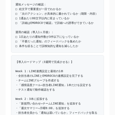
通知メッセージの確認：
□ 絵文字で重要度が一目でわかるか
□ 「次のアクション」が具体的に書かれているか（期限・内容）
□ 1通あたり80文字以内に収まっているか
□ 「詳細はEMOROCOで確認」で詳細への誘導ができているか
運用の確認（導入1ヶ月後）：
□ 1日あたりの通知件数が3件以下になっているか
□ 「不要だった通知」のフィードバックを集めたか
□ 条件を絞ることで誤検知的な通知を減らしたか
【導入ロードマップ（3週間で完成させる）】
Week 1：LINE連携設定と最初の1本
・全担当者のLINEとEMOROCOの連携設定を完了する
・チームLINEグループを作成する
・「感情温度クール→担当者LINE通知」1本だけを設定する
・テスト通知で動作確認をする
Week 2：3本に拡張する
・「新規問い合わせ→チームLINE通知」を追加する
・「週次サマリー→月曜8:00」を追加する
・担当者全員から「通知は届いているか」フィードバックを取る