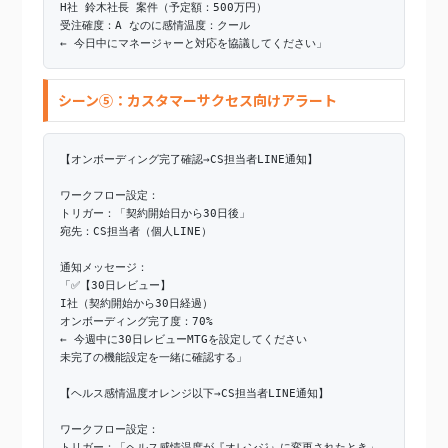
H社 鈴木社長 案件（予定額：500万円）
受注確度：A なのに感情温度：クール
← 今日中にマネージャーと対応を協議してください」
シーン⑤：カスタマーサクセス向けアラート
【オンボーディング完了確認→CS担当者LINE通知】
ワークフロー設定：
トリガー：「契約開始日から30日後」
宛先：CS担当者（個人LINE）
通知メッセージ：
「✅【30日レビュー】
I社（契約開始から30日経過）
オンボーディング完了度：70%
← 今週中に30日レビューMTGを設定してください
未完了の機能設定を一緒に確認する」
【ヘルス感情温度オレンジ以下→CS担当者LINE通知】
ワークフロー設定：
トリガー：「ヘルス感情温度が『オレンジ』に変更されたとき」