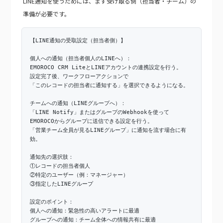
LINE通知を使うためには、まず受け取る側（担当者・チーム）の
準備が必要です。
【LINE通知の受取設定（担当者側）】
個人への通知（担当者個人のLINEへ）：
EMOROCO CRM LiteとLINEアカウントの連携設定を行う。
設定完了後、ワークフローアクションで
「このレコードの担当者に通知する」を選択できるようになる。
チームへの通知（LINEグループへ）：
「LINE Notify」またはグループのWebhookを使って
EMOROCOからグループに送信できる設定を行う。
「営業チーム全員が見るLINEグループ」に通知を流す場合に有
効。
通知先の選択肢：
①レコードの担当者個人
②特定のユーザー（例：マネージャー）
③指定したLINEグループ
設定のポイント：
個人への通知：緊急性の高いアラートに最適
グループへの通知：チーム全体への情報共有に最適