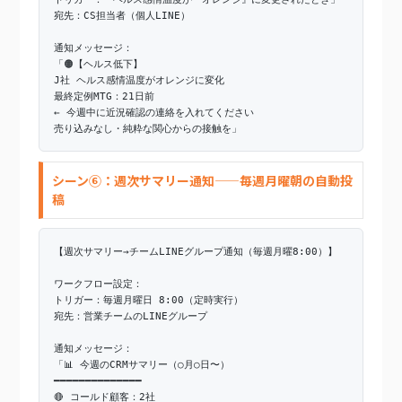
宛先：CS担当者（個人LINE）
通知メッセージ：
「🟠【ヘルス低下】
J社 ヘルス感情温度がオレンジに変化
最終定例MTG：21日前
← 今週中に近況確認の連絡を入れてください
売り込みなし・純粋な関心からの接触を」
シーン⑥：週次サマリー通知——毎週月曜朝の自動投
稿
【週次サマリー→チームLINEグループ通知（毎週月曜8:00）】
ワークフロー設定：
トリガー：毎週月曜日 8:00（定時実行）
宛先：営業チームのLINEグループ
通知メッセージ：
「📊 今週のCRMサマリー（○月○日〜）
━━━━━━━━━━━━━━
🔴 コールド顧客：2社