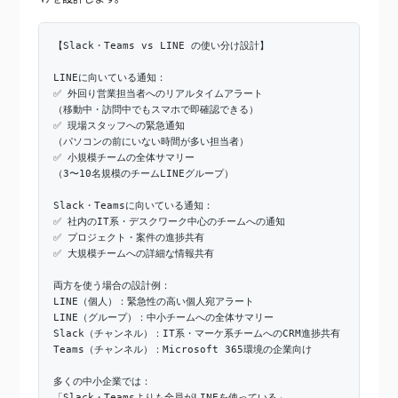
【Slack・Teams vs LINE の使い分け設計】
LINEに向いている通知：
✅ 外回り営業担当者へのリアルタイムアラート
（移動中・訪問中でもスマホで即確認できる）
✅ 現場スタッフへの緊急通知
（パソコンの前にいない時間が多い担当者）
✅ 小規模チームの全体サマリー
（3〜10名規模のチームLINEグループ）
Slack・Teamsに向いている通知：
✅ 社内のIT系・デスクワーク中心のチームへの通知
✅ プロジェクト・案件の進捗共有
✅ 大規模チームへの詳細な情報共有
両方を使う場合の設計例：
LINE（個人）：緊急性の高い個人宛アラート
LINE（グループ）：中小チームへの全体サマリー
Slack（チャンネル）：IT系・マーケ系チームへのCRM進捗共有
Teams（チャンネル）：Microsoft 365環境の企業向け
多くの中小企業では：
「Slack・Teamsよりも全員がLINEを使っている」