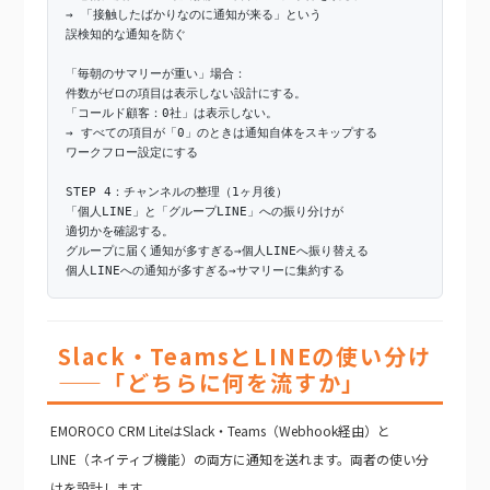
→ 「接触したばかりなのに通知が来る」という
誤検知的な通知を防ぐ
「毎朝のサマリーが重い」場合：
件数がゼロの項目は表示しない設計にする。
「コールド顧客：0社」は表示しない。
→ すべての項目が「0」のときは通知自体をスキップする
ワークフロー設定にする
STEP 4：チャンネルの整理（1ヶ月後）
「個人LINE」と「グループLINE」への振り分けが
適切かを確認する。
グループに届く通知が多すぎる→個人LINEへ振り替える
個人LINEへの通知が多すぎる→サマリーに集約する
Slack・TeamsとLINEの使い分け
——「どちらに何を流すか」
EMOROCO CRM LiteはSlack・Teams（Webhook経由）と
LINE（ネイティブ機能）の両方に通知を送れます。両者の使い分
けを設計します。