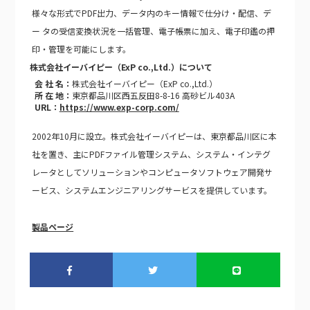
様々な形式でPDF出力、データ内のキー情報で仕分け・配信、デ
ー タの受信変換状況を一括管理、電子帳票に加え、電子印鑑の押
印・管理を可能にします。
株式会社イーバイピー（ExP co.,Ltd.）について
会 社 名：
株式会社イーバイピー（ExP co.,Ltd.）
所 在 地：
東京都品川区西五反田8-8-16 高砂ビル403A
URL：
https://www.exp-corp.com/
2002年10月に設立。株式会社イーバイピーは、東京都品川区に本
社を置き、主にPDFファイル管理システム、システム・インテグ
レータとしてソリューションやコンピュータソフトウェア開発サ
ービス、システムエンジニアリングサービスを提供しています。
製品ページ