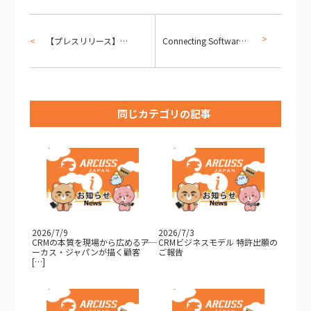
【プレスリリース】Dynamics 365 Add-on 『BizCync』 販売開始のお知らせ
Connecting Software 社の日本およびアジア地域の総代理店となりました
同じカテゴリの記事
2026/7/9
2026/7/3
CRMの本質を現場から広める――ア
CRMビジネスモデル 特許出願の
ーカス・ジャパンが描く顧客
ご報告
[…]