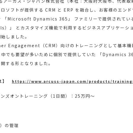
あるアーカス・ジャパン株式会社（本社：大阪府大阪市、代表取
イクロソフトが提供する CRM と ERP を融合し、お客様のエ
crosoft Dynamics 365」 ファミリーで提供されている
 Portals）」 とカスタマイズ機能で利用するビジネスアプリケーシ
開始しました。
ustomer Engagement（CRM）向けのトレーニングとし
要望が多いために個別で提供していた 「Dynamics 365 Po
に公開する形となりました。
コース】
https://www.arcuss-japan.com/products/trainin
 基本編ハンズオントレーニング（1日間）：25万円～
ジ）の管理