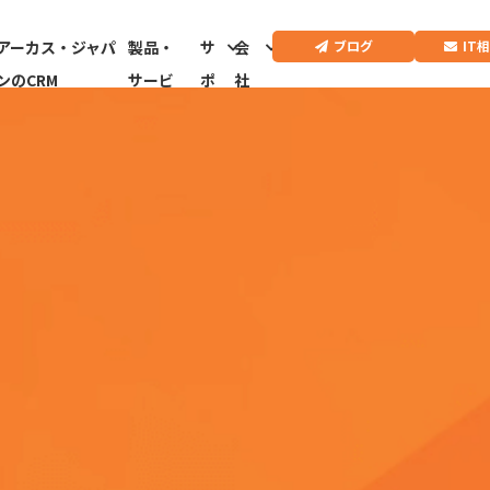
IT
ブログ
アーカス・ジャパ
製品・
サ
会
ンのCRM
サービ
ポ
社
ス
ー
情
ト
報
CRMドクター診
断はこちらから