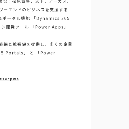
締役：松原晋啓、以下、アーカス）
ンドツーエンドのビジネスを支援する
ポータル機能 「Dynamics 365
ョン開発ツール 「Power Apps」
て基本機能編と拡張編を提供し、多くの企業
rtals」 と 「Power
g#secpwa