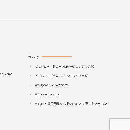
Arcury
どこドロ＋（ドローンロケーションシステム）
RIA WARP
どこバス＋（バスロケーションシステム）
Arcury for Live Commerce
Arcury for Location
Arcury ～電子行商人（e-Merchant）プラットフォーム～