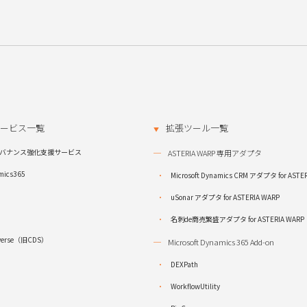
ービス一覧
拡張ツール一覧
バナンス強化支援サービス
ASTERIA WARP 専用アダプタ
amics365
Microsoft Dynamics CRM アダプタ for ASTE
uSonar アダプタ for ASTERIA WARP
名刺de商売繁盛アダプタ for ASTERIA WARP
taverse（旧CDS）
Microsoft Dynamics 365 Add-on
DEXPath
WorkflowUtility