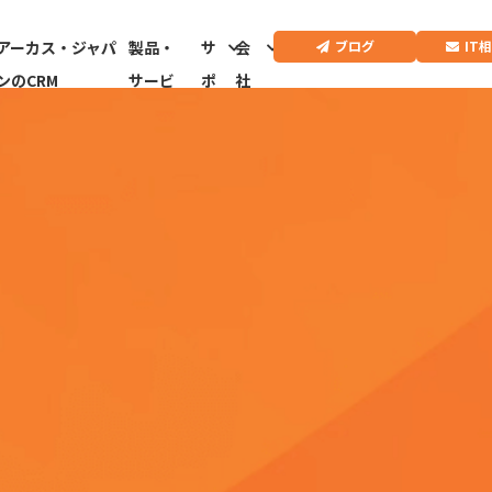
IT
ブログ
アーカス・ジャパ
製品・
サ
会
ンのCRM
サービ
ポ
社
ス
ー
情
ト
報
CRMドクター診
断はこちらから