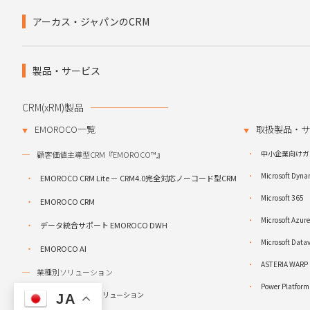
アーカス・ジャパンのCRM
製品・サービス
CRM(xRM)製品
EMOROCO一覧
取扱製品・サ
中小企業向けガ
顧客価値主導型CRM『EMOROCO™』
Microsoft Dyn
EMOROCO CRM Lite － CRM4.0完全対応ノーコード型CRM
Microsoft 365
EMOROCO CRM
Microsoft Azure
データ統合サポート EMOROCO DWH
Microsoft Da
EMOROCO AI
ASTERIA WARP
業種別ソリューション
Power Platform
不動産業向けCRMソリューション
JA