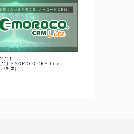
/3/31
品】EMOROCO CRM Lite｜
4.0を体[…]