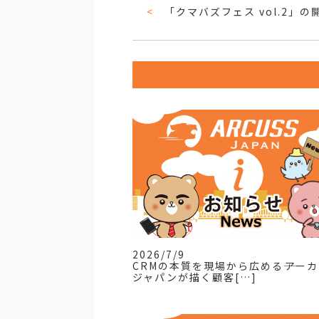
「クマバズフェス vol.2」の開
2026/7/9
CRMの本質を現場から広める――アー
ジャパンが描く顧客[…]