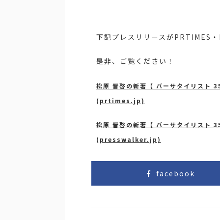
下記プレスリリースがPRTIMES・P
是非、ご覧ください！
松原 晋啓の新著【 バーサタイリスト 
(prtimes.jp)
松原 晋啓の新著【 バーサタイリスト 
(presswalker.jp)
facebook