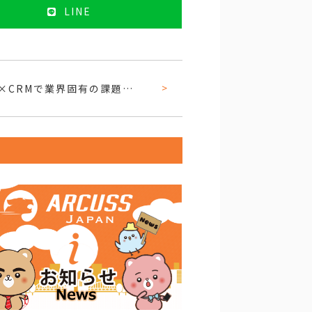
LINE
【プレスリリース】AI×CRMで業界固有の課題に応える不動産ソリューションMicrosoft Copilotを有効活用する不動産業界向けCRMを提供しています