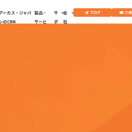
IT
ブログ
アーカス・ジャパ
製品・
サ
会
ンのCRM
サービ
ポ
社
ス
ー
情
ト
報
CRMドクター診
断はこちらから