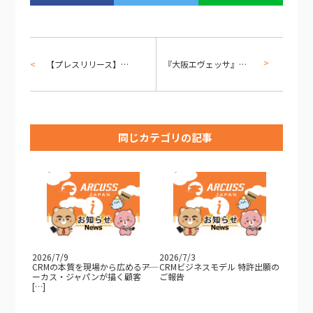
【プレスリリース】『Arcury』と動画配信を用いたECの提案「Arcury for Live Commerce」をリリース！
『大阪エヴェッサ』とのオフィシャルゴールドパートナー契約を締結しました
同じカテゴリの記事
2026/7/9
2026/7/3
CRMの本質を現場から広める――ア
CRMビジネスモデル 特許出願の
ーカス・ジャパンが描く顧客
ご報告
[…]