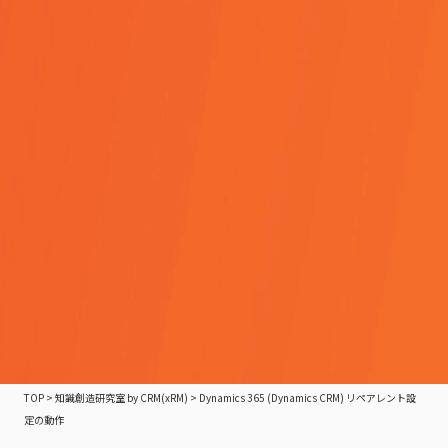
TOP
>
知識創造研究室 by CRM(xRM)
>
Dynamics 365 (Dynamics CRM) リペアレント設
定の動作