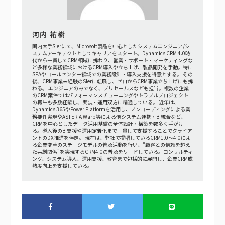
河内 祐樹
国内大手SIerにて、Microsoft製品を中心としたシステムエンジニア/シ
ステムアーキテクトとしてキャリアをスタート。Dynamics CRM 4.0時
代から一貫してCRM領域に携わり、営業・サポート・マーケティングな
ど多様な業務領域におけるCRM導入や立ち上げ、製品開発を手動。特に
SFAやコールセンター領域での業務設計・導入支援を得意とする。 その
後、CRM事業未経験のSIerに転職し、ゼロからCRM事業立ち上げにも携
わる。 エンジニアのみでなく、プリセールスなども担当。複数の企業
のCRM案件ではパフォーマンスチューニングやトラブルプロジェクト
の再生も多数経験し、実装・運用双方に精通している。 近年は、
Dynamics 365やPower Platformを活用し、ノンコーディングによる業
務要件実現やASTERIA Warp等による他システム連携・BI統合など、
CRMを中心としたデータ活用基盤の全体設計・構築を数多く手がけ
る。導入後のBI支援や運用定着化まで一貫して支援することでクライア
ントのDX推進を伴走。 現在は、弊社で提唱しているCRM1.0～4.0によ
る企業変革のステージモデルの普及活動を行い、"顧客との信頼を超え
た共創関係"を実現するCRM4.0の普及をリードしている。コンサルティ
ング、システム導入、運用支援、教育まで包括的に展開し、企業CRM成
熟度向上を支援している。