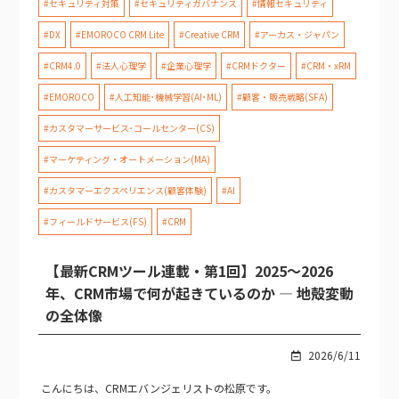
#セキュリティ対策
#セキュリティガバナンス
#情報セキュリティ
#DX
#EMOROCO CRM Lite
#Creative CRM
#アーカス・ジャパン
#CRM4.0
#法人心理学
#企業心理学
#CRMドクター
#CRM・xRM
#EMOROCO
#人工知能･機械学習(AI･ML)
#顧客・販売戦略(SFA)
#カスタマーサービス･コールセンター(CS)
#マーケティング・オートメーション(MA)
#カスタマーエクスペリエンス(顧客体験)
#AI
#フィールドサービス(FS)
#CRM
【最新CRMツール連載・第1回】2025〜2026
年、CRM市場で何が起きているのか — 地殻変動
の全体像
2026/6/11
こんにちは、CRMエバンジェリストの松原です。