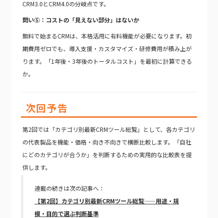
CRM3.0とCRM4.0の分岐点です。
問い⑤：コストの「見えない部分」はないか
無料で始まるCRMは、本格活用に有料機能が必要になります。初
期費用ゼロでも、導入支援・カスタマイズ・研修費用が積み上が
ります。「1年後・3年後のトータルコスト」を最初に計算できる
か。
次回予告
第2回では「カテゴリ別最新CRMツール総覧」として、各カテゴリ
の代表製品を機能・価格・向き不向きで横断比較します。「自社
にどのカテゴリが合うか」を判断するための実用的な比較表を提
供します。
連載の続きは次の記事へ：
【第2回】カテゴリ別最新CRMツール総覧——用途・規
模・目的で選ぶ判断基準