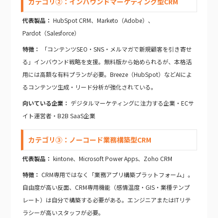
カテゴリ②：インバウンドマーケティング型CRM
代表製品：
HubSpot CRM、Marketo（Adobe）、
Pardot（Salesforce）
特徴：
「コンテンツSEO・SNS・メルマガで新規顧客を引き寄せ
る」インバウンド戦略を支援。無料版から始められるが、本格活
用には高額な有料プランが必要。Breeze（HubSpot）などAIによ
るコンテンツ生成・リード分析が強化されている。
向いている企業：
デジタルマーケティングに注力する企業・ECサ
イト運営者・B2B SaaS企業
カテゴリ③：ノーコード業務構築型CRM
代表製品：
kintone、Microsoft Power Apps、Zoho CRM
特徴：
CRM専用ではなく「業務アプリ構築プラットフォーム」。
自由度が高い反面、CRM専用機能（感情温度・GIS・業種テンプ
レート）は自分で構築する必要がある。エンジニアまたはITリテ
ラシーが高いスタッフが必要。