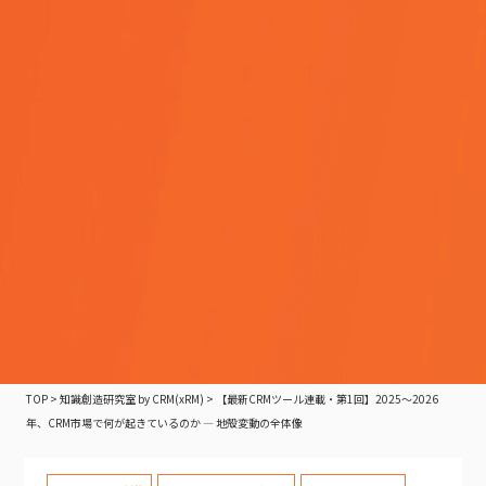
TOP
>
知識創造研究室 by CRM(xRM)
>
【最新CRMツール連載・第1回】2025〜2026
年、CRM市場で何が起きているのか — 地殻変動の全体像