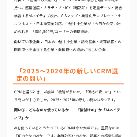
持つ。感情温度・ナラティブ・ICX（暗黙知）を定量データと統合
学習するAIネイティブ設計。GISマップ・業種別テンプレート・セ
ルフホスト・日本語完全対応。中堅中小企業が「今日から使い始
められる」月額1,500円/ユーザーの価格設計。
向いている企業：
日本の中堅中小企業・訪問営業・既存顧客との
関係深化を重視する企業・業種特化の設計が欲しい企業
「2025〜2026年の新しいCRM選
定の問い」
CRMを選ぶとき、以前は「機能が多いか」「価格が安いか」とい
う問いが中心でした。2025〜2026年の新しい問いは5つです。
問い①：どんなAIを使っているか——「後付けAI」か「AIネイテ
ィブ」か
AIを使っているとうたっているCRMは今や大半です。重要なのは
「何のためのAIか」です。業務効率化のAIか、顧客との感情共鳴の