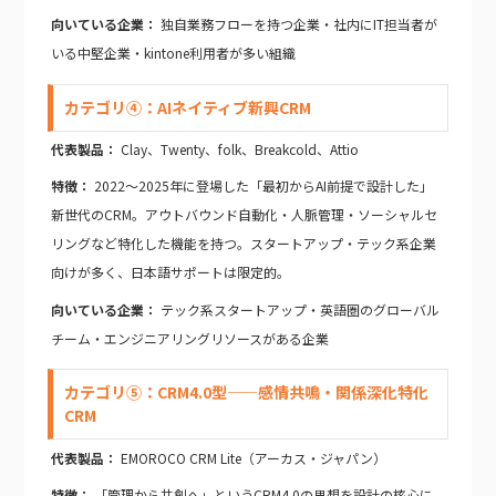
向いている企業：
独自業務フローを持つ企業・社内にIT担当者が
いる中堅企業・kintone利用者が多い組織
カテゴリ④：AIネイティブ新興CRM
代表製品：
Clay、Twenty、folk、Breakcold、Attio
特徴：
2022〜2025年に登場した「最初からAI前提で設計した」
新世代のCRM。アウトバウンド自動化・人脈管理・ソーシャルセ
リングなど特化した機能を持つ。スタートアップ・テック系企業
向けが多く、日本語サポートは限定的。
向いている企業：
テック系スタートアップ・英語圏のグローバル
チーム・エンジニアリングリソースがある企業
カテゴリ⑤：CRM4.0型——感情共鳴・関係深化特化
CRM
代表製品：
EMOROCO CRM Lite（アーカス・ジャパン）
特徴：
「管理から共創へ」というCRM4.0の思想を設計の核心に