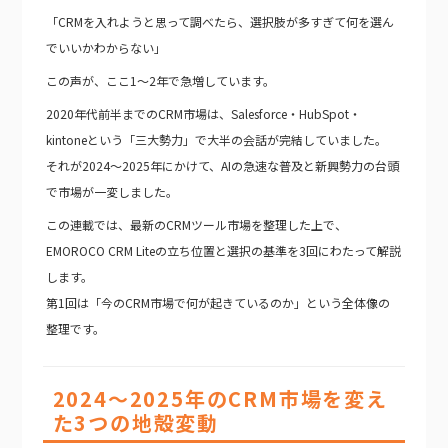
「CRMを入れようと思って調べたら、選択肢が多すぎて何を選ん
でいいかわからない」
この声が、ここ1〜2年で急増しています。
2020年代前半までのCRM市場は、Salesforce・HubSpot・
kintoneという「三大勢力」で大半の会話が完結していました。
それが2024〜2025年にかけて、AIの急速な普及と新興勢力の台頭
で市場が一変しました。
この連載では、最新のCRMツール市場を整理した上で、
EMOROCO CRM Liteの立ち位置と選択の基準を3回にわたって解説
します。
第1回は「今のCRM市場で何が起きているのか」という全体像の
整理です。
2024〜2025年のCRM市場を変え
た3つの地殻変動