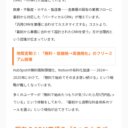
医療・不動産・ホテル・製造業——各業種の固有の業務フローに
最初から対応した「バーティカルCRM」が増えています。
「汎用CRMを業種に合わせてカスタマイズする」コストより、
「最初から業種に合わせて設計されたCRMを使う」方が合理的と
いう認識が広まっています。
地殻変動③：「無料・低価格→高価格化」のフリーミ
アム崩壊
HubSpotの無料版制限強化、Notionの有料化加速——2024〜
2025年にかけて、「無料で始めてそのまま使い続ける」という戦
略が難しくなっています。
多くのユーザーが「無料で始めたつもりが気づいたら月5万円払っ
ている」という体験をしており、「最初から透明な料金体系のツ
ールを選ぶ」という傾向が出てきています。