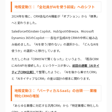
地殻変動①：「全社員がAIを使う前提」へのシフト
2024年を境に、CRM各社のAI機能が「オプション」から「標準」
へと変わりました。
SalesforceのEinstein Copilot、HubSpotのBreeze、Microsoft
Dynamics 365のCopilot——各社が生成AIをCRMの中核に組み込
み始めました。「AIを使う/使わない」の選択から、「どんなAIを
使うか」の選択へと移行しています。
ただしこれは「CRMがAIで賢くなった」というより、「既存CRM
にAIのAPIを接続した」というケースが多い。
前回の連載（AIネイ
ティブCRM比較）
で整理したように、「AIを後から乗せたCRM」
と「AIネイティブなCRM」の差は設計の根本に関わります。
地殻変動②：「バーティカルSaaS」の台頭——業種
特化CRMの増加
「あらゆる業種に対応する汎用CRM」から「特定業種に特化した
CRM」への移行が加速しています。