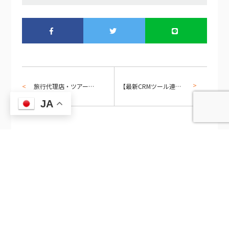
旅行代理店・ツアー会社向けにEMOROCO CRM Liteでリピーター管理と旅程フォローを設計する方法
【最新CRMツール連載・第2回】カテゴリ別最新CRMツール総覧 — 用途・規模・目的で選ぶ判断基準
JA
同じカテゴリの記事
2026/8/10
2026/8/10