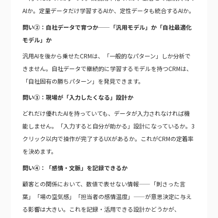
AIか。定量データだけ学習するAIか、定性データも統合するAIか。
問い②：自社データで育つか——「汎用モデル」か「自社最適化
モデル」か
汎用AIを後から乗せたCRMは、「一般的なパターン」しか分析で
きません。自社データで継続的に学習するモデルを持つCRMは、
「自社固有の勝ちパターン」を発見できます。
問い③：現場が「入力したくなる」設計か
どれだけ優れたAIを持っていても、データが入力されなければ機
能しません。「入力すると自分が助かる」設計になっているか。3
クリック以内で操作が完了するUXがあるか。これがCRMの定着率
を決めます。
問い④：「感情・文脈」を記録できるか
顧客との関係において、数値で表せない情報——「刺さった言
葉」「場の空気感」「担当者の感情温度」——が意思決定に与え
る影響は大きい。これを記録・活用できる設計かどうかが、