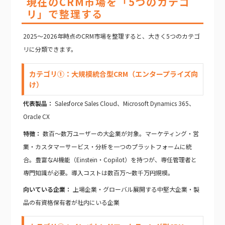
現在のCRM市場を「5つのカテゴ
リ」で整理する
2025〜2026年時点のCRM市場を整理すると、大きく5つのカテゴ
リに分類できます。
カテゴリ①：大規模統合型CRM（エンタープライズ向
け）
代表製品：
Salesforce Sales Cloud、Microsoft Dynamics 365、
Oracle CX
特徴：
数百〜数万ユーザーの大企業が対象。マーケティング・営
業・カスタマーサービス・分析を一つのプラットフォームに統
合。豊富なAI機能（Einstein・Copilot）を持つが、専任管理者と
専門知識が必要。導入コストは数百万〜数千万円規模。
向いている企業：
上場企業・グローバル展開する中堅大企業・製
品の有資格保有者が社内にいる企業