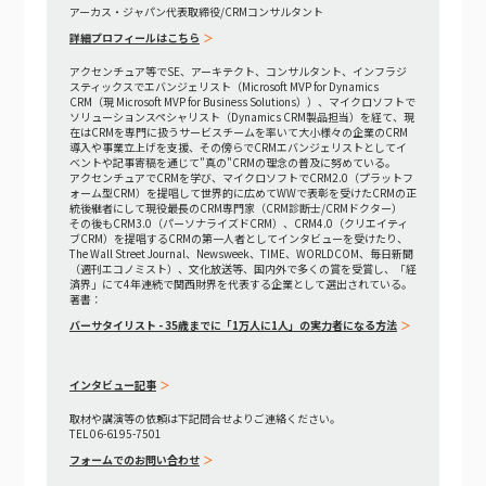
アーカス・ジャパン代表取締役/CRMコンサルタント
詳細プロフィールはこちら
アクセンチュア等でSE、アーキテクト、コンサルタント、インフラジ
スティックスでエバンジェリスト（Microsoft MVP for Dynamics
CRM（現 Microsoft MVP for Business Solutions））、マイクロソフトで
ソリューションスペシャリスト（Dynamics CRM製品担当）を経て、現
在はCRMを専門に扱うサービスチームを率いて大小様々の企業のCRM
導入や事業立上げを支援、その傍らでCRMエバンジェリストとしてイ
ベントや記事寄稿を通じて"真の"CRMの理念の普及に努めている。
アクセンチュアでCRMを学び、マイクロソフトでCRM2.0（プラットフ
ォーム型CRM）を提唱して世界的に広めてWWで表彰を受けたCRMの正
統後継者にして現役最長のCRM専門家（CRM診断士/CRMドクター）
その後もCRM3.0（パーソナライズドCRM）、CRM4.0（クリエイティ
ブCRM）を提唱するCRMの第一人者としてインタビューを受けたり、
The Wall Street Journal、Newsweek、TIME、WORLDCOM、毎日新聞
（週刊エコノミスト）、文化放送等、国内外で多くの賞を受賞し、「経
済界」にて4年連続で関西財界を代表する企業として選出されている。
著書：
バーサタイリスト - 35歳までに「1万人に1人」の実力者になる方法
インタビュー記事
取材や講演等の依頼は下記問合せよりご連絡ください。
TEL 06-6195-7501
フォームでのお問い合わせ