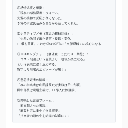
①感情温度と根拠：
「現在の感情温度：ウォーム。
先週の接触で反応が良くなった。
予算の承認見込みを自分から話してくれた」
②ナラティブメモ（直近の接触記録）：
「先月の訪問で出た発言・反応・変化」
← 最も重要。これがChatGPTの「文脈理解」の核心になる
③ICXキャプチャー（価値観・こだわり・禁忌）：
「コスト削減という言葉より『現場が楽になる』
という表現に強く反応する。
数字より現場のエピソードが響く」
④意思決定者の情報：
「表の担当者は山田課長だが実権は田中部長。
田中部長は現場主義で、IT導入に懐疑的」
⑤共鳴した言語フレーム：
「前回刺さった表現：
『顧客対応に集中できる環境』
『担当者の頭の中を組織の財産に』」