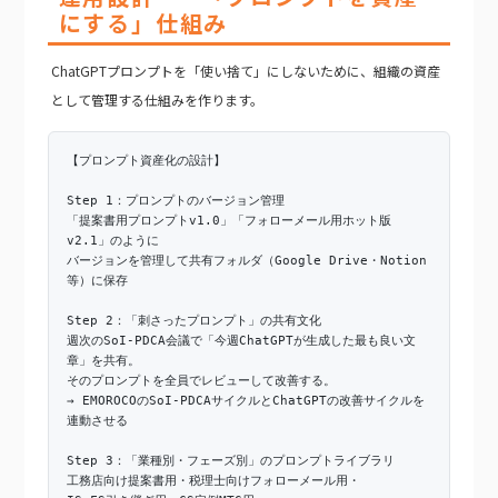
にする」仕組み
ChatGPTプロンプトを「使い捨て」にしないために、組織の資産
として管理する仕組みを作ります。
【プロンプト資産化の設計】
Step 1：プロンプトのバージョン管理
「提案書用プロンプトv1.0」「フォローメール用ホット版
v2.1」のように
バージョンを管理して共有フォルダ（Google Drive・Notion
等）に保存
Step 2：「刺さったプロンプト」の共有文化
週次のSoI-PDCA会議で「今週ChatGPTが生成した最も良い文
章」を共有。
そのプロンプトを全員でレビューして改善する。
→ EMOROCOのSoI-PDCAサイクルとChatGPTの改善サイクルを
連動させる
Step 3：「業種別・フェーズ別」のプロンプトライブラリ
工務店向け提案書用・税理士向けフォローメール用・