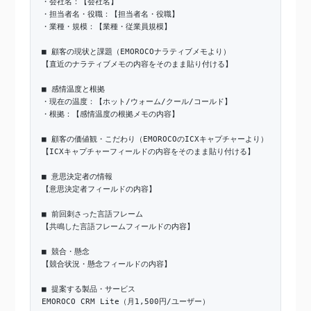
・会社名：【会社名】
・担当者名・役職：【担当者名・役職】
・業種・規模：【業種・従業員規模】
■ 顧客の現状と課題（EMOROCOナラティブメモより）
【直近のナラティブメモの内容をそのまま貼り付ける】
■ 感情温度と根拠
・現在の温度：【ホット/ウォーム/クール/コールド】
・根拠：【感情温度の根拠メモの内容】
■ 顧客の価値観・こだわり（EMOROCOのICXキャプチャーより）
【ICXキャプチャーフィールドの内容をそのまま貼り付ける】
■ 意思決定者の情報
【意思決定者フィールドの内容】
■ 前回刺さった言語フレーム
【共鳴した言語フレームフィールドの内容】
■ 競合・懸念
【競合状況・懸念フィールドの内容】
■ 提案する製品・サービス
EMOROCO CRM Lite（月1,500円/ユーザー）