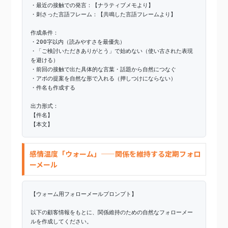
・最近の接触での発言：【ナラティブメモより】
・刺さった言語フレーム：【共鳴した言語フレームより】
作成条件：
・200字以内（読みやすさを最優先）
・「ご検討いただきありがとう」で始めない（使い古された表現
を避ける）
・前回の接触で出た具体的な言葉・話題から自然につなぐ
・アポの提案を自然な形で入れる（押しつけにならない）
・件名も作成する
出力形式：
【件名】
【本文】
感情温度「ウォーム」——関係を維持する定期フォロ
ーメール
【ウォーム用フォローメールプロンプト】
以下の顧客情報をもとに、関係維持のための自然なフォローメー
ルを作成してください。