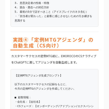
3. 意思決定者の性格・特徴
4. 競合・懸念への対応方針
5. 最初の5分で話すべきこと（アイスブレイクのネタ含む）
・「担当者が変わった」と顧客に感じさせないための引き継ぎを
意識する
実践④「定例MTGアジェンダ」の
自動生成（CS向け）
カスタマーサクセスの定例MTG前に、EMOROCOのCSナラティブ
をChatGPTに渡してアジェンダを自動生成します。
【定例MTGアジェンダ生成プロンプト】
以下のカスタマーサクセスの記録をもとに、
今月の定例MTGのアジェンダを作成してください。
■ 顧客情報：
・会社名：【会社名】
・CSフェーズ：【オンボーディング/アドプション/エクスパンシ