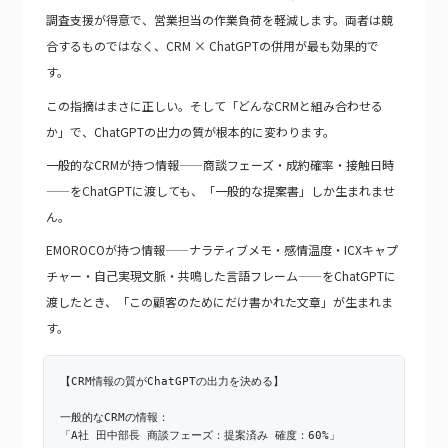
調査支援が得意で、営業担当の作業負荷を軽減します。両者は競
合するものではなく、CRM × ChatGPTの併用が最も効果的で
す。
この指摘はまさに正しい。そして「どんなCRMと組み合わせる
か」で、ChatGPTの出力の質が根本的に変わります。
一般的なCRMが持つ情報——商談フェーズ・成約確率・接触日時
——をChatGPTに渡しても、「一般的な提案書」しか生まれませ
ん。
EMOROCOが持つ情報——ナラティブメモ・感情温度・ICXキャプ
チャー・自己実現文脈・共鳴した言語フレーム——をChatGPTに
渡したとき、「この顧客のためにだけ書かれた文章」が生まれま
す。
【CRM情報の質がChatGPTの出力を決める】
一般的なCRMの情報：
「A社 田中部長 商談フェーズ：提案済み 確度：60%」