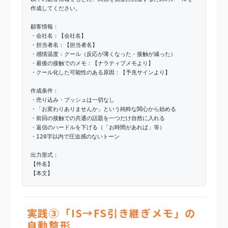
作成してください。
顧客情報：
・会社名：【会社名】
・担当者名：【担当者名】
・感情温度：クール（反応が薄くなった・接触が減った）
・最後の接触でのメモ：【ナラティブメモより】
・クール化した可能性のある原因：【予兆サインより】
作成条件：
・売り込み・プッシュは一切なし
・「お変わりありませんか」という純粋な関心から始める
・前回の接触での共通の話題を一つだけ自然に入れる
・返信のハードルを下げる（「お時間があれば」等）
・120字以内で圧迫感のないトーン
出力形式：
【件名】
【本文】
実践③「IS→FS引き継ぎメモ」の
自動整形