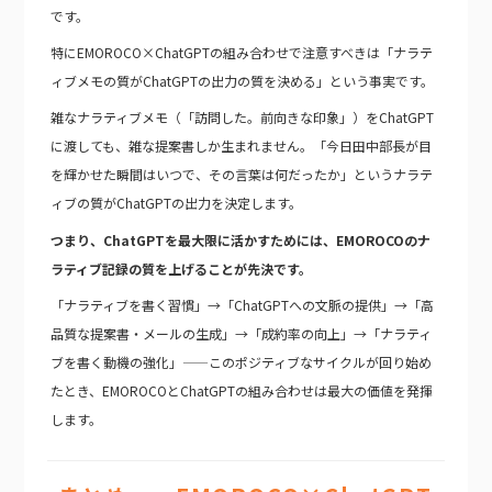
です。
特にEMOROCO×ChatGPTの組み合わせで注意すべきは「ナラテ
ィブメモの質がChatGPTの出力の質を決める」という事実です。
雑なナラティブメモ（「訪問した。前向きな印象」）をChatGPT
に渡しても、雑な提案書しか生まれません。「今日田中部長が目
を輝かせた瞬間はいつで、その言葉は何だったか」というナラテ
ィブの質がChatGPTの出力を決定します。
つまり、ChatGPTを最大限に活かすためには、EMOROCOのナ
ラティブ記録の質を上げることが先決です。
「ナラティブを書く習慣」→「ChatGPTへの文脈の提供」→「高
品質な提案書・メールの生成」→「成約率の向上」→「ナラティ
ブを書く動機の強化」——このポジティブなサイクルが回り始め
たとき、EMOROCOとChatGPTの組み合わせは最大の価値を発揮
します。