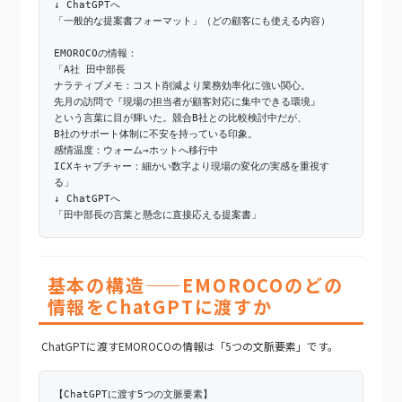
↓ ChatGPTへ
「一般的な提案書フォーマット」（どの顧客にも使える内容）
EMOROCOの情報：
「A社 田中部長
ナラティブメモ：コスト削減より業務効率化に強い関心。
先月の訪問で『現場の担当者が顧客対応に集中できる環境』
という言葉に目が輝いた。競合B社との比較検討中だが、
B社のサポート体制に不安を持っている印象。
感情温度：ウォーム→ホットへ移行中
ICXキャプチャー：細かい数字より現場の変化の実感を重視す
る」
↓ ChatGPTへ
「田中部長の言葉と懸念に直接応える提案書」
基本の構造——EMOROCOのどの
情報をChatGPTに渡すか
ChatGPTに渡すEMOROCOの情報は「5つの文脈要素」です。
【ChatGPTに渡す5つの文脈要素】