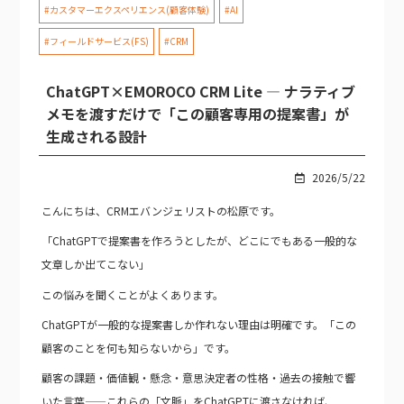
#カスタマーエクスペリエンス(顧客体験)
#AI
#フィールドサービス(FS)
#CRM
ChatGPT×EMOROCO CRM Lite — ナラティブ
メモを渡すだけで「この顧客専用の提案書」が
生成される設計
2026/5/22
こんにちは、CRMエバンジェリストの松原です。
「ChatGPTで提案書を作ろうとしたが、どこにでもある一般的な
文章しか出てこない」
この悩みを聞くことがよくあります。
ChatGPTが一般的な提案書しか作れない理由は明確です。「この
顧客のことを何も知らないから」です。
顧客の課題・価値観・懸念・意思決定者の性格・過去の接触で響
いた言葉——これらの「文脈」をChatGPTに渡さなければ、