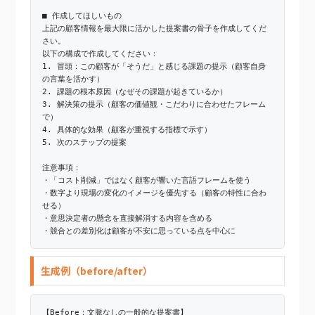
■ 作成してほしいもの
上記の顧客情報を最大限に活かした提案書の骨子を作成してくだ
さい。
以下の構成で作成してください：
1. 冒頭：この顧客が「そうだ」と感じる課題の提示（顧客自身
の言葉を活かす）
2. 課題の根本原因（なぜその課題が起きているか）
3. 解決策の提示（顧客の価値観・こだわりに合わせたフレーム
で）
4. 具体的な効果（顧客が重視する指標で示す）
5. 次のステップの提案
注意事項：
・「コスト削減」ではなく顧客が響いた言語フレームを使う
・数字より現場の変化のイメージを優先する（顧客の特性に合わ
せる）
・意思決定者の懸念を直接解消する内容を含める
・競合との差別化は顧客が不安に思っている点を中心に
生成例（before/after）
【Before：文脈なしの一般的な提案書】