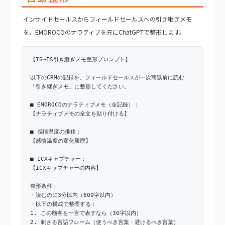
インサイドセールスからフィールドセールスへの引き継ぎメモ
を、EMOROCOのナラティブを元にChatGPTで整形します。
【IS→FS引き継ぎメモ整形プロンプト】
以下のCRMの記録を、フィールドセールスが一次商談前に読む
「引き継ぎメモ」に整形してください。
■ EMOROCOのナラティブメモ（全記録）：
【ナラティブメモの全文を貼り付ける】
■ 感情温度の推移：
【感情温度の変化履歴】
■ ICXキャプチャー：
【ICXキャプチャーの内容】
整形条件：
・読むのに3分以内（600字以内）
・以下の構成で整理する：
1. この顧客を一言で表すなら（30字以内）
2. 刺さる言語フレーム（使うべき言葉・避けるべき言葉）