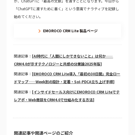
が、ChatGPTに「最高の文脈」を渡すことになります。今日から
「ChatGPTに渡すために書く」という意識でナラティブを記録し
始めてください。
EMOROCO CRM Lite 製品ページ
関連記事：
[AI時代に「人間にしかできないこと」は何か——
CRM4.0が示すテクノロジーと共感の分業論2025年版]
関連記事：
[EMOROCO CRM Lite導入「最初の30日間」完全ロー
ドマップ——Week別の設計・定着・SoI-PDCA立ち上げ手順]
関連記事：
[インサイドセールス向けにEMOROCO CRM Liteでテ
レアポ・Web商談をCRM4.0で仕組み化する方法]
関連記事や関連ページのご紹介