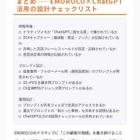
まとめ——EMOROCO×ChatGPT
活用の設計チェックリスト
情報準備：
□ ナラティブメモが「ChatGPTに渡せる質」で書かれているか
□ ICXキャプチャー（価値観・禁忌・フック）が記録されている
か
□ 共鳴した言語フレームフィールドが設定・記録されているか
□ 意思決定者の情報が記録されているか
プロンプト設計：
□ 提案書用・フォローメール用（感情温度別）のプロンプトが用
意されているか
□ IS→FS引き継ぎ用プロンプトがあるか
□ CS定例MTGアジェンダ用プロンプトがあるか
運用設計：
□ プロンプトが共有フォルダで全員がアクセスできるか
□ 週次でプロンプトの「刺さった事例」を共有する習慣があるか
□ ChatGPT出力の3段階チェックルールが共有されているか
EMOROCOのナラティブに「この顧客の物語」を書き続けること