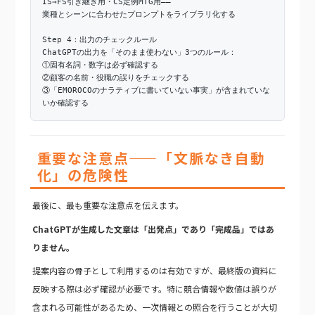
IS→FS引き継ぎ用・CS定例MTG用——
業種とシーンに合わせたプロンプトをライブラリ化する
Step 4：出力のチェックルール
ChatGPTの出力を「そのまま使わない」3つのルール：
①固有名詞・数字は必ず確認する
②顧客の名前・役職の誤りをチェックする
③「EMOROCOのナラティブに書いていない事実」が含まれていな
いか確認する
重要な注意点——「文脈なき自動
化」の危険性
最後に、最も重要な注意点を伝えます。
ChatGPTが生成した文章は「出発点」であり「完成品」ではあ
りません。
提案内容の骨子として利用するのは有効ですが、最終版の資料に
反映する際は必ず確認が必要です。特に競合情報や数値は誤りが
含まれる可能性があるため、一次情報との照合を行うことが大切