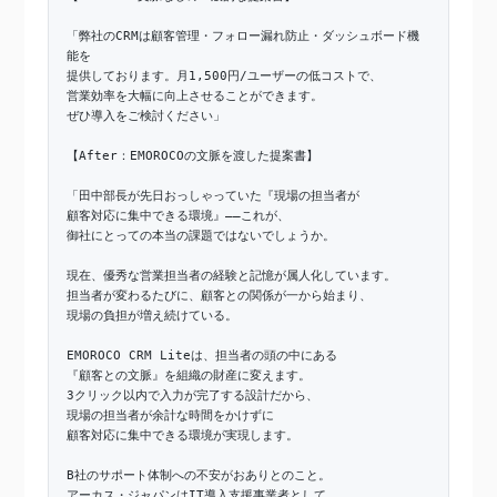
「弊社のCRMは顧客管理・フォロー漏れ防止・ダッシュボード機
能を
提供しております。月1,500円/ユーザーの低コストで、
営業効率を大幅に向上させることができます。
ぜひ導入をご検討ください」
【After：EMOROCOの文脈を渡した提案書】
「田中部長が先日おっしゃっていた『現場の担当者が
顧客対応に集中できる環境』——これが、
御社にとっての本当の課題ではないでしょうか。
現在、優秀な営業担当者の経験と記憶が属人化しています。
担当者が変わるたびに、顧客との関係が一から始まり、
現場の負担が増え続けている。
EMOROCO CRM Liteは、担当者の頭の中にある
『顧客との文脈』を組織の財産に変えます。
3クリック以内で入力が完了する設計だから、
現場の担当者が余計な時間をかけずに
顧客対応に集中できる環境が実現します。
B社のサポート体制への不安がおありとのこと。
アーカス・ジャパンはIT導入支援事業者として、