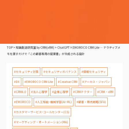
TOP
>
知識創造研究室 by CRM(xRM)
>
ChatGPT×EMOROCO CRM Lite — ナラティブメ
モを渡すだけで「この顧客専用の提案書」が生成される設計
#セキュリティ対策
#セキュリティガバナンス
#情報セキュリティ
#DX
#EMOROCO CRM Lite
#Creative CRM
#アーカス・ジャパン
#CRM4.0
#法人心理学
#企業心理学
#CRMドクター
#CRM・xRM
#EMOROCO
#人工知能･機械学習(AI･ML)
#顧客・販売戦略(SFA)
#カスタマーサービス･コールセンター(CS)
#マーケティング・オートメーション(MA)