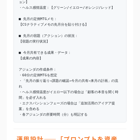
ョン】
・ヘルス感情温度：【グリーン/イエロー/オレンジ/レッド】
■ 先月の定例MTGメモ：
【CSナラティブメモの先月分を貼り付ける】
■ 先月の宿題（アクション）の状況：
【宿題の実行状況】
■ 今月共有できる成果・データ：
【成果の内容】
アジェンダの作成条件：
・60分の定例MTGを想定
・「先月の振り返り→課題の確認→今月の共有→来月の計画」の流
れ
・ヘルス感情温度がイエロー以下の場合は「顧客の本音を聞く時
間」を必ず入れる
・エクスパンションフェーズの場合は「追加活用のアイデア提
案」を含める
・各アジェンダの所要時間（分）も明記する
運用設計——「プロンプトを資産