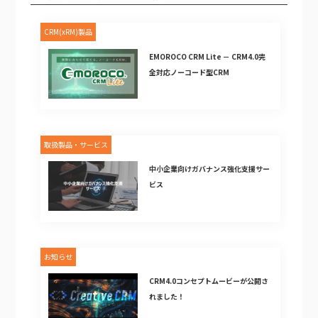
CRM(xRM)製品
EMOROCO CRM Lite － CRM4.0完
全対応ノーコード型CRM
取扱製品・サービス
中小企業向けガバナンス強化支援サー
ビス
お知らせ
CRM4.0コンセプトムービーが公開さ
れました！