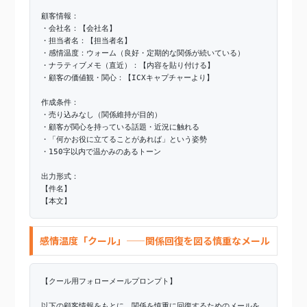
顧客情報：
・会社名：【会社名】
・担当者名：【担当者名】
・感情温度：ウォーム（良好・定期的な関係が続いている）
・ナラティブメモ（直近）：【内容を貼り付ける】
・顧客の価値観・関心：【ICXキャプチャーより】
作成条件：
・売り込みなし（関係維持が目的）
・顧客が関心を持っている話題・近況に触れる
・「何かお役に立てることがあれば」という姿勢
・150字以内で温かみのあるトーン
出力形式：
【件名】
【本文】
感情温度「クール」——関係回復を図る慎重なメール
【クール用フォローメールプロンプト】
以下の顧客情報をもとに、関係を慎重に回復するためのメールを