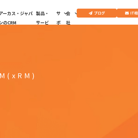
IT
ブログ
アーカス・ジャパ
製品・
サ
会
ンのCRM
サービ
ポ
社
ス
ー
情
ト
報
CRMドクター診
断はこちらから
M(xRM)