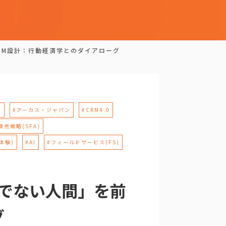
CRM設計：行動経済学とのダイアローグ
M
#アーカス・ジャパン
#CRM4.0
販売戦略(SFA)
体験)
#AI
#フィールドサービス(FS)
的でない人間」を前
グ