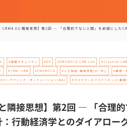
：CRM4.0と隣接思想】第2回 — 「合理的でない人間」を前提にした
ス
#情報セキュリティ
#DX
#EMOROCO CRM Lite
#Creative CR
ー
#CRM・xRM
#EMOROCO
#人工知能･機械学習(AI･ML)
#顧客・
#マーケティング・オートメーション(MA)
#カスタマーエクスペリエンス(顧客
0と隣接思想】第2回 — 「合理
計：行動経済学とのダイアロー