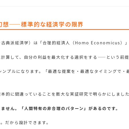
幻想——標準的な経済学の限界
典派経済学）は「合理的経済人（Homo Economicus
に計算して、自分の利益を最大化する選択をする——という前提
もシンプルになります。「最適な提案を・最適なタイミングで・
根本的に間違っていることを膨大な実証研究で明らかにしまし
りません。「人間特有の非合理のパターン」があるのです。
す。だから設計できます。