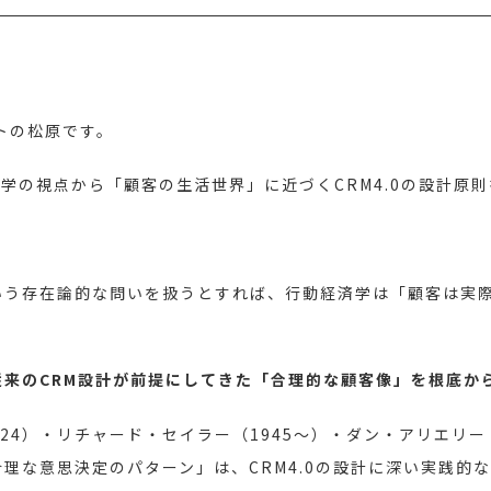
トの松原です。
学の視点から「顧客の生活世界」に近づくCRM4.0の設計原
いう存在論的な問いを扱うとすれば、行動経済学は「顧客は実
来のCRM設計が前提にしてきた「合理的な顧客像」を根底か
024）・リチャード・セイラー（1945〜）・ダン・アリエリー
理な意思決定のパターン」は、CRM4.0の設計に深い実践的