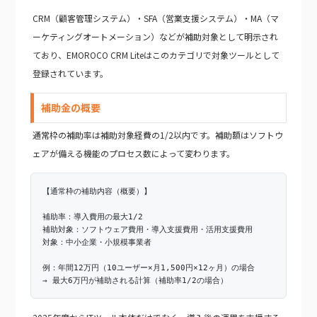
CRM（顧客管理システム）・SFA（営業支援システム）・MA（マ
ーケティングオートメーション）などが補助対象として明示され
ており、EMOROCO CRM Liteはこのカテゴリで対象ツールとして
登録されています。
補助金の概要
通常枠の補助率は補助対象経費の1/2以内です。補助額はソフトウ
ェアが備える機能のプロセス数によって変わります。
【通常枠の補助内容（概要）】
補助率：導入費用の最大1/2
補助対象：ソフトウェア費用・導入支援費用・活用支援費用
対象：中小企業・小規模事業者
例：年間12万円（10ユーザー×月1,500円×12ヶ月）の場合
→ 最大6万円が補助される計算（補助率1/2の場合）