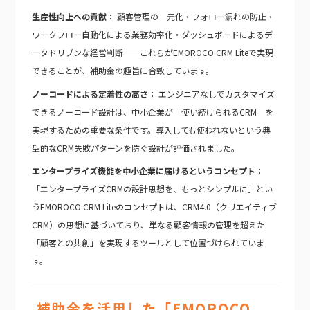
生産性向上への貢献：
顧客管理の一元化・フォロー漏れの防止・
ワークフロー自動化による業務効率化・ダッシュボードによるデ
ータドリブンな経営判断——これらがEMOROCO CRM Liteで実現
できることが、補助金の趣旨に合致しています。
ノーコードによる定着性の高さ：
エンジニアなしでカスタマイズ
できるノーコード設計は、中小企業が「使い続けられるCRM」を
実現するための重要な条件です。導入しても使われないという典
型的なCRM失敗パターンを防ぐ設計が評価されました。
エンタープライズ機能を中小企業に届けるというコンセプト：
「エンタープライズCRMの設計思想を、もっとシンプルに」とい
うEMOROCO CRM Liteのコンセプトは、CRM4.0（クリエイティブ
CRM）の思想に基づいており、単なる顧客情報の管理を超えた
「顧客との共創」を実現するツールとして位置づけられていま
す。
補助金を活用した「EMOROCO