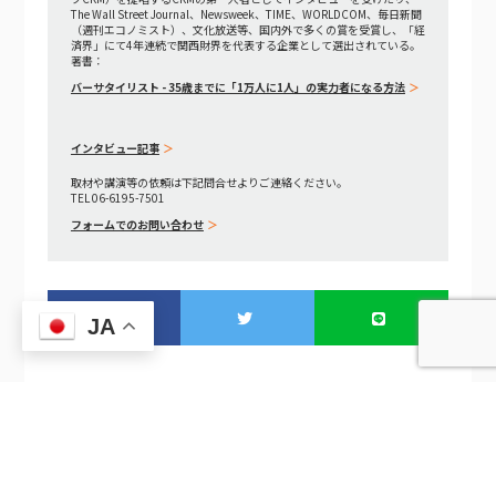
The Wall Street Journal、Newsweek、TIME、WORLDCOM、毎日新聞
（週刊エコノミスト）、文化放送等、国内外で多くの賞を受賞し、「経
済界」にて4年連続で関西財界を代表する企業として選出されている。
著書：
バーサタイリスト - 35歳までに「1万人に1人」の実力者になる方法
インタビュー記事
取材や講演等の依頼は下記問合せよりご連絡ください。
TEL 06-6195-7501
フォームでのお問い合わせ
JA
EMOROCO CRM Liteで「紹介ネットワーク」を可視化し紹介が仕組みとして増える完全設計ガイド
CRM導入の「本当のROI」の計算式 — 月1,500円の投資が何倍になって返ってくるか、業種別試算つき