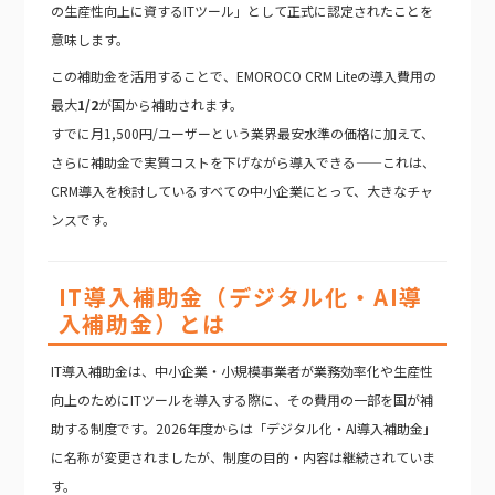
の生産性向上に資するITツール」として正式に認定されたことを
意味します。
この補助金を活用することで、EMOROCO CRM Liteの導入費用の
最大
1/2
が国から補助されます。
すでに月1,500円/ユーザーという業界最安水準の価格に加えて、
さらに補助金で実質コストを下げながら導入できる——これは、
CRM導入を検討しているすべての中小企業にとって、大きなチャ
ンスです。
IT導入補助金（デジタル化・AI導
入補助金）とは
IT導入補助金は、中小企業・小規模事業者が業務効率化や生産性
向上のためにITツールを導入する際に、その費用の一部を国が補
助する制度です。2026年度からは「デジタル化・AI導入補助金」
に名称が変更されましたが、制度の目的・内容は継続されていま
す。