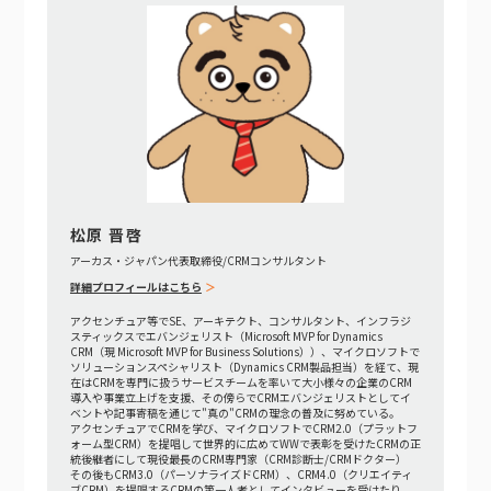
松原 晋啓
アーカス・ジャパン代表取締役/CRMコンサルタント
詳細プロフィールはこちら
アクセンチュア等でSE、アーキテクト、コンサルタント、インフラジ
スティックスでエバンジェリスト（Microsoft MVP for Dynamics
CRM（現 Microsoft MVP for Business Solutions））、マイクロソフトで
ソリューションスペシャリスト（Dynamics CRM製品担当）を経て、現
在はCRMを専門に扱うサービスチームを率いて大小様々の企業のCRM
導入や事業立上げを支援、その傍らでCRMエバンジェリストとしてイ
ベントや記事寄稿を通じて"真の"CRMの理念の普及に努めている。
アクセンチュアでCRMを学び、マイクロソフトでCRM2.0（プラットフ
ォーム型CRM）を提唱して世界的に広めてWWで表彰を受けたCRMの正
統後継者にして現役最長のCRM専門家（CRM診断士/CRMドクター）
その後もCRM3.0（パーソナライズドCRM）、CRM4.0（クリエイティ
ブCRM）を提唱するCRMの第一人者としてインタビューを受けたり、