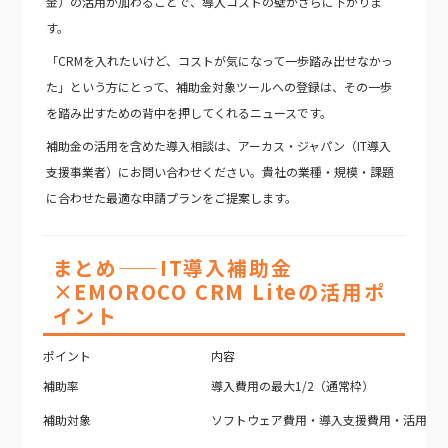
金）の活用が加わることで、導入コストの壁がさらに下がりま
す。
「CRMを入れたいけど、コストが気になって一歩踏み出せなかっ
た」という方にとって、補助金対象ツールへの登録は、その一歩
を踏み出すための背中を押してくれるニュースです。
補助金の活用を含めた導入相談は、アーカス・ジャパン（IT導入
支援事業者）にお問い合わせください。貴社の業種・規模・課題
に合わせた最適な申請プランをご提案します。
まとめ——IT導入補助金
×EMOROCO CRM Liteの活用ポ
イント
ポイント
内容
補助率
導入費用の最大1/2（通常枠）
補助対象
ソフトウェア費用・導入支援費用・活用支