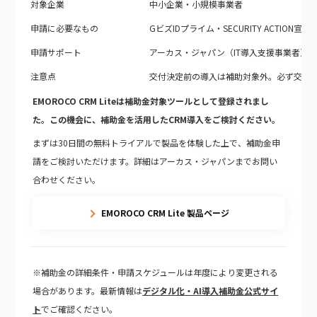
対象企業
中小企業・小規模事業者
申請に必要なもの
GビズIDプライム・SECURITY ACTION宣言
申請サポート
アーカス・ジャパン（IT導入支援事業者）
注意点
交付決定前の導入は補助対象外。必ず交付
EMOROCO CRM Liteは補助金対象ツールとして登録されまし
た。この機会に、補助金を活用したCRM導入をご検討ください。
まずは30日間の無料トライアルで製品を体験した上で、補助金申
請をご検討いただけます。詳細はアーカス・ジャパンまでお問い
合わせください。
EMOROCO CRM Lite 製品ページ
※補助金の詳細条件・申請スケジュールは年度により変更される
場合があります。最新情報は
デジタル化・AI導入補助金公式サイ
ト
でご確認ください。