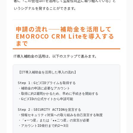
者に「この会社はITを活用して生産性向上に取り組んでいる」と
いうシグナルを発することができます。
申請の流れ——補助金を活用して
EMOROCO CRM Liteを導入する
まで
IT導入補助金の活用は、以下のステップで進みます。
【IT導入補助金を活用した導入の流れ】
Step 1：GビズIDプライムを取得する
・補助金の申請に必要なアカウント
・取得に約2週間かかるため、早めに手続きを開始する
・GビズIDの公式サイトから申請可能
Step 2：SECURITY ACTIONを宣言する
・情報セキュリティ対策への取り組みを自己宣言する制度
・「★一つ星」または「★★二つ星」の宣言が必要
・アカウントID発行まで約2〜3日