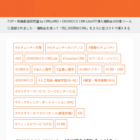
TOP
>
知識創造研究室 by CRM(xRM)
>
EMOROCO CRM LiteがIT導入補助金の対象ツール
に登録されました — 補助金を使って「月1,500円のCRM」をさらに低コストで導入する
方法
#セキュリティ対策
#セキュリティガバナンス
#情報セキュリティ
#DX
#EMOROCO CRM Lite
#Creative CRM
#アーカス・ジャパン
#CRM4.0
#法人心理学
#企業心理学
#CRMドクター
#CRM・xRM
#EMOROCO
#人工知能･機械学習(AI･ML)
#顧客・販売戦略(SFA)
#カスタマーサービス･コールセンター(CS)
#マーケティング・オートメーション(MA)
#カスタマーエクスペリエンス(顧客体験)
#AI
#フィールドサービス(FS)
#CRM