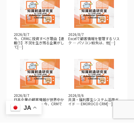
2026/8/7
2026/8/7
今、CRMに投資すべき理由【連
Excelで顧客情報を管理するリス
載①】不況を生き残る企業がし
ク — パソコン紛失は、他[…]
て[…]
2026/8/7
2026/8/6
日本企業の顧客情報が世界中か
共済・福利厚生システム活用ガ
ら狙われている — 今、CRMで
イド — EMOROCO CRM[…]
JA
[…]