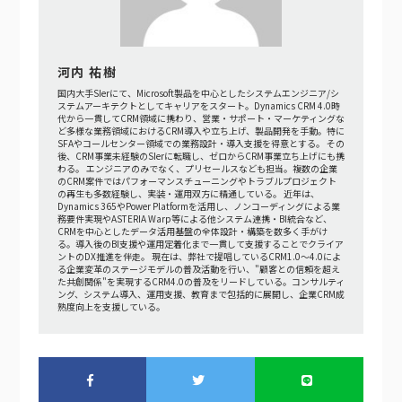
河内 祐樹
国内大手SIerにて、Microsoft製品を中心としたシステムエンジニア/シ
ステムアーキテクトとしてキャリアをスタート。Dynamics CRM 4.0時
代から一貫してCRM領域に携わり、営業・サポート・マーケティングな
ど多様な業務領域におけるCRM導入や立ち上げ、製品開発を手動。特に
SFAやコールセンター領域での業務設計・導入支援を得意とする。 その
後、CRM事業未経験のSIerに転職し、ゼロからCRM事業立ち上げにも携
わる。 エンジニアのみでなく、プリセールスなども担当。複数の企業
のCRM案件ではパフォーマンスチューニングやトラブルプロジェクト
の再生も多数経験し、実装・運用双方に精通している。 近年は、
Dynamics 365やPower Platformを活用し、ノンコーディングによる業
務要件実現やASTERIA Warp等による他システム連携・BI統合など、
CRMを中心としたデータ活用基盤の全体設計・構築を数多く手がけ
る。導入後のBI支援や運用定着化まで一貫して支援することでクライア
ントのDX推進を伴走。 現在は、弊社で提唱しているCRM1.0～4.0によ
る企業変革のステージモデルの普及活動を行い、"顧客との信頼を超え
た共創関係"を実現するCRM4.0の普及をリードしている。コンサルティ
ング、システム導入、運用支援、教育まで包括的に展開し、企業CRM成
熟度向上を支援している。