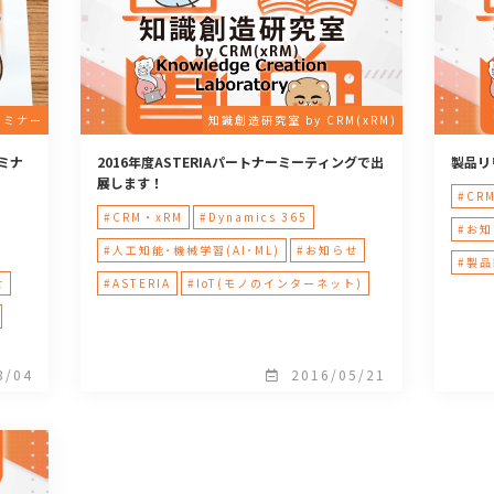
セミナー
知識創造研究室 by CRM(xRM)
ミナ
2016年度ASTERIAパートナーミーティングで出
製品リ
展します！
#CR
#CRM・xRM
#Dynamics 365
#お
#人工知能･機械学習(AI･ML)
#お知らせ
#製
せ
#ASTERIA
#IoT(モノのインターネット)
8/04
2016/05/21