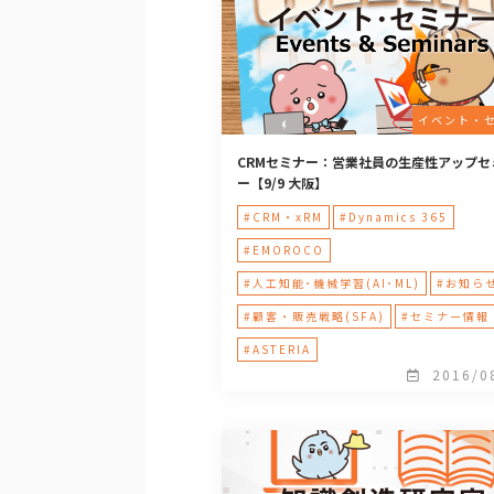
イベント・
CRMセミナー：営業社員の生産性アップセ
ー【9/9 大阪】
#CRM・xRM
#Dynamics 365
#EMOROCO
#人工知能･機械学習(AI･ML)
#お知ら
#顧客・販売戦略(SFA)
#セミナー情報
#ASTERIA
2016/0