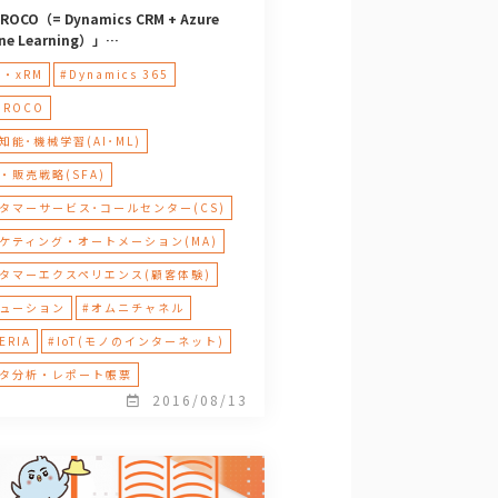
OCO（= Dynamics CRM + Azure
ne Learning）」…
M・xRM
#Dynamics 365
OROCO
知能･機械学習(AI･ML)
・販売戦略(SFA)
タマーサービス･コールセンター(CS)
ケティング・オートメーション(MA)
スタマーエクスペリエンス(顧客体験)
リューション
#オムニチャネル
ERIA
#IoT(モノのインターネット)
ータ分析・レポート帳票
2016/08/13