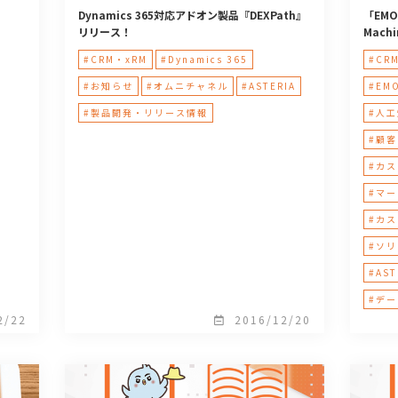
Dynamics 365対応アドオン製品『DEXPath』
「EMOR
リリース！
Machi
#CRM・xRM
#Dynamics 365
#CR
#お知らせ
#オムニチャネル
#ASTERIA
#EM
#製品開発・リリース情報
#人工
#顧客
#カス
#マー
#カ
#ソ
#AST
#デ
2/22
2016/12/20