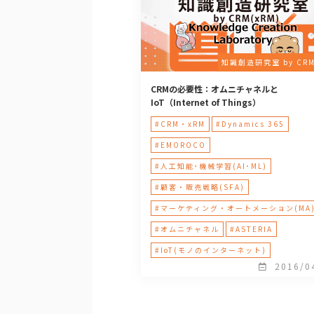
知識創造研究室 by CRM
CRMの必要性：オムニチャネルと
IoT（Internet of Things）
#CRM・xRM
#Dynamics 365
#EMOROCO
#人工知能･機械学習(AI･ML)
#顧客・販売戦略(SFA)
#マーケティング・オートメーション(MA
#オムニチャネル
#ASTERIA
#IoT(モノのインターネット)
2016/0