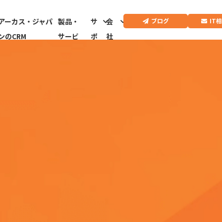
IT
ブログ
アーカス・ジャパ
製品・
サ
会
ンのCRM
サービ
ポ
社
ス
ー
情
ト
報
CRMドクター診
断はこちらから