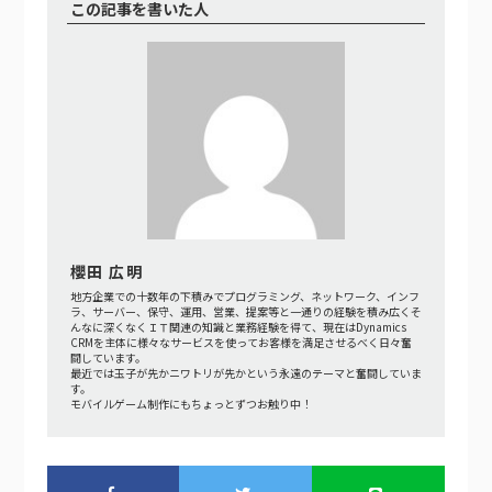
この記事を書いた人
櫻田 広明
地方企業での十数年の下積みでプログラミング、ネットワーク、インフ
ラ、サーバー、保守、運用、営業、提案等と一通りの経験を積み広くそ
んなに深くなくＩＴ関連の知識と業務経験を得て、現在はDynamics
CRMを主体に様々なサービスを使ってお客様を満足させるべく日々奮
闘しています。
最近では玉子が先かニワトリが先かという永遠のテーマと奮闘していま
す。
モバイルゲーム制作にもちょっとずつお触り中！