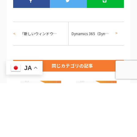
「新しいウィンドウで開く」機能の活用 Dynamics 365 for Operations
Dynamics 365（Dynamics CRM） Web API レコード更新編
同じカテゴリの記事
JA
2026/8/6
2026/8/6
共済・福利厚生システム活用ガ
食品・飲料ルート営業向け
イド — EMOROCO CRM[…]
EMOROCO CRM Lite活用[…]