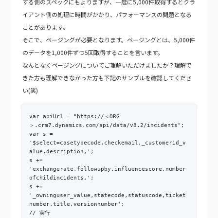
する側のスペックにもよりますが、一度に5,000件取得するとクラ
イアント側の処理に時間がかかり、パフォーマンスの問題となる
ことがあります。
そこで、ページングが必要となります。ページングとは、5,000件
のデータを1,000件ずつ5回取得することを言います。
なんとなくページングについてご理解いただけましたか？理解で
きた方も理解できなかった方も下記のサンプルを確認してくださ
い(笑)
var apiUrl = "https://＜ORG
＞.crm7.dynamics.com/api/data/v8.2/incidents";
var s =
'$select=casetypecode,checkemail,_customerid_v
alue,description,';
s +=
'exchangerate,followupby,influencescore,number
ofchildincidents,';
s +=
'_owninguser_value,statecode,statuscode,ticket
number,title,versionnumber';
// 実行