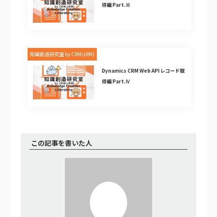
得編 Part.Ⅲ
知識創造研究室 by CRM(xRM)
Dynamics CRM Web API レコード取
得編 Part.Ⅳ
この記事を書いた人