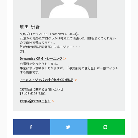
原田 研吾
文系プログラマ(.NET Framework、Java)。
25歳から始めたプログラムは死ぬ気で頑張った（誰も褒めてくれない
ので自分で誉めてます）。
気が付けば製品開発部のマネージャー・・・
弊社
Dynamics CRM トレーニング
の講師をやったりもします。
事業部やら役職やらありますが、『事業部内の便利屋』が一番フィット
する肩書です。
アーカス・ジャパン株式会社 CRM製品
CRM製品に関するお問い合わせ
TEL 06-6195-7501
お問い合わせはこちら