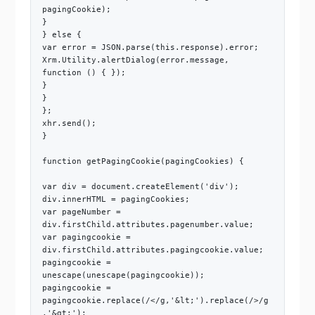
pagingCookie);
}
} else {
var error = JSON.parse(this.response).error;
Xrm.Utility.alertDialog(error.message,
function () { });
}
}
};
xhr.send();
}
function getPagingCookie(pagingCookies) {
var div = document.createElement('div');
div.innerHTML = pagingCookies;
var pageNumber =
div.firstChild.attributes.pagenumber.value;
var pagingcookie =
div.firstChild.attributes.pagingcookie.value;
pagingcookie =
unescape(unescape(pagingcookie));
pagingcookie =
pagingcookie.replace(/</g,'&lt;').replace(/>/g
,'&gt;');