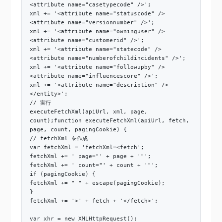
<attribute name="casetypecode" />';
xml += '<attribute name="statuscode" />
<attribute name="versionnumber" />';
xml += '<attribute name="owninguser" />
<attribute name="customerid" />';
xml += '<attribute name="statecode" />
<attribute name="numberofchildincidents" />';
xml += '<attribute name="followupby" />
<attribute name="influencescore" />';
xml += '<attribute name="description" />
</entity>';
// 実行
executeFetchXml(apiUrl, xml, page,
count);function executeFetchXml(apiUrl, fetch,
page, count, pagingCookie) {
// fetchXml を作成
var fetchXml = 'fetchXml=<fetch';
fetchXml += ' page="' + page + '"';
fetchXml += ' count="' + count + '"';
if (pagingCookie) {
fetchXml += " " + escape(pagingCookie);
}
fetchXml += '>' + fetch + '</fetch>';
var xhr = new XMLHttpRequest();