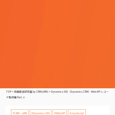
TOP
>
知識創造研究室 by CRM(xRM)
>
Dynamics 365（Dynamics CRM）Web API レコー
ド取得編 Part.Ⅴ
#CRM・xRM
#Dynamics 365
#Web API
#JavaScript