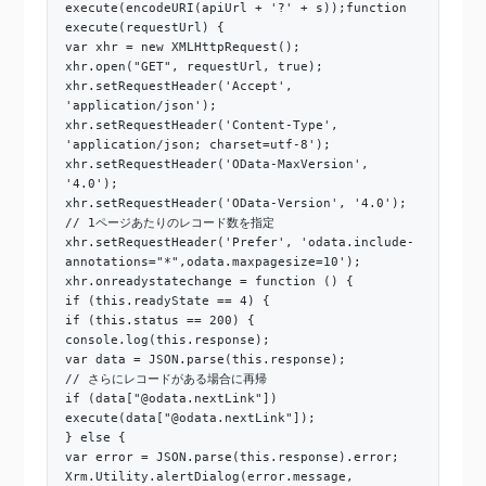
execute(encodeURI(apiUrl + '?' + s));function
execute(requestUrl) {
var xhr = new XMLHttpRequest();
xhr.open("GET", requestUrl, true);
xhr.setRequestHeader('Accept',
'application/json');
xhr.setRequestHeader('Content-Type',
'application/json; charset=utf-8');
xhr.setRequestHeader('OData-MaxVersion',
'4.0');
xhr.setRequestHeader('OData-Version', '4.0');
// 1ページあたりのレコード数を指定
xhr.setRequestHeader('Prefer', 'odata.include-
annotations="*",odata.maxpagesize=10');
xhr.onreadystatechange = function () {
if (this.readyState == 4) {
if (this.status == 200) {
console.log(this.response);
var data = JSON.parse(this.response);
// さらにレコードがある場合に再帰
if (data["@odata.nextLink"])
execute(data["@odata.nextLink"]);
} else {
var error = JSON.parse(this.response).error;
Xrm.Utility.alertDialog(error.message,