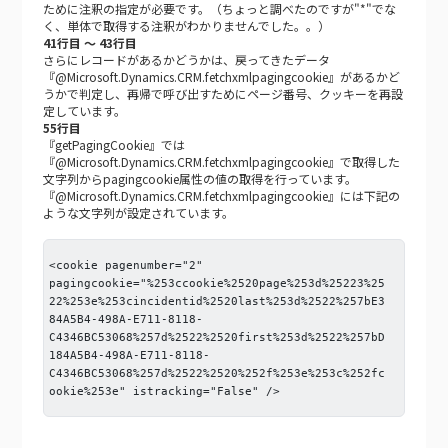
ために注釈の指定が必要です。（ちょっと調べたのですが"*"でな
く、単体で取得する注釈がわかりませんでした。。）
41行目 ～ 43行目
さらにレコードがあるかどうかは、戻ってきたデータ
『@Microsoft.Dynamics.CRM.fetchxmlpagingcookie』があるかど
うかで判定し、再帰で呼び出すためにページ番号、クッキーを再設
定しています。
55行目
『getPagingCookie』では
『@Microsoft.Dynamics.CRM.fetchxmlpagingcookie』で取得した
文字列からpagingcookie属性の値の取得を行っています。
『@Microsoft.Dynamics.CRM.fetchxmlpagingcookie』には下記の
ような文字列が設定されています。
<cookie pagenumber="2"
pagingcookie="%253ccookie%2520page%253d%25223%25
22%253e%253cincidentid%2520last%253d%2522%257bE3
84A5B4-498A-E711-8118-
C4346BC53068%257d%2522%2520first%253d%2522%257bD
184A5B4-498A-E711-8118-
C4346BC53068%257d%2522%2520%252f%253e%253c%252fc
ookie%253e" istracking="False" />