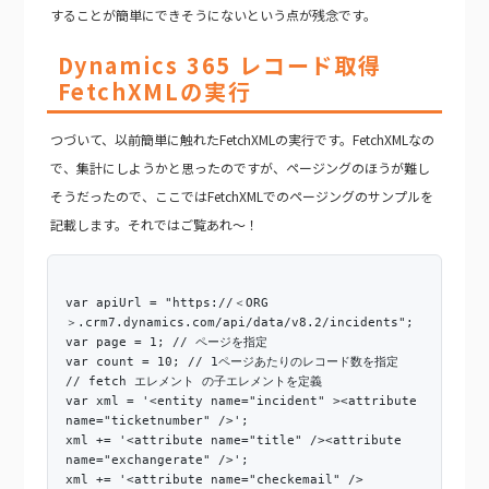
することが簡単にできそうにないという点が残念です。
Dynamics 365 レコード取得
FetchXMLの実行
つづいて、以前簡単に触れたFetchXMLの実行です。FetchXMLなの
で、集計にしようかと思ったのですが、ページングのほうが難し
そうだったので、ここではFetchXMLでのページングのサンプルを
記載します。それではご覧あれ～！
var apiUrl = "https://＜ORG
＞.crm7.dynamics.com/api/data/v8.2/incidents";
var page = 1; // ページを指定
var count = 10; // 1ページあたりのレコード数を指定
// fetch エレメント の子エレメントを定義
var xml = '<entity name="incident" ><attribute
name="ticketnumber" />';
xml += '<attribute name="title" /><attribute
name="exchangerate" />';
xml += '<attribute name="checkemail" />