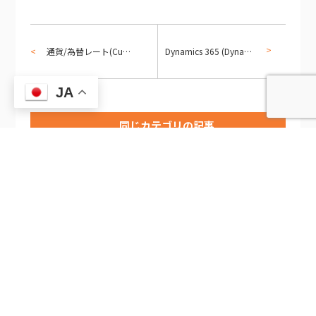
通貨/為替レート(Currency/Exchange rate)について - ERP製品の違いを整理してみる(4)
Dynamics 365 (Dynamics CRM) 削除動作の伝播設定
JA
同じカテゴリの記事
2026/8/6
2026/8/6
共済・福利厚生システム活用ガ
食品・飲料ルート営業向け
イド — EMOROCO CRM[…]
EMOROCO CRM Lite活用[…]