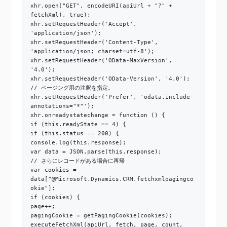
xhr.open("GET", encodeURI(apiUrl + "?" +
fetchXml), true);
xhr.setRequestHeader('Accept',
'application/json');
xhr.setRequestHeader('Content-Type',
'application/json; charset=utf-8');
xhr.setRequestHeader('OData-MaxVersion',
'4.0');
xhr.setRequestHeader('OData-Version', '4.0');
// ページング用の注釈を指定。
xhr.setRequestHeader('Prefer', 'odata.include-
annotations="*"');
xhr.onreadystatechange = function () {
if (this.readyState == 4) {
if (this.status == 200) {
console.log(this.response);
var data = JSON.parse(this.response);
// さらにレコードがある場合に再帰
var cookies =
data["@Microsoft.Dynamics.CRM.fetchxmlpagingco
okie"];
if (cookies) {
page++;
pagingCookie = getPagingCookie(cookies);
executeFetchXml(apiUrl, fetch, page, count,