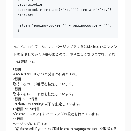
pagingcookie =
pagingcookie.replace(/"/g,''').replace(/'/g,'&
'+'quot;');
return "paging-cookie='" + pagingcookie + "'";
}
なかなか厄介でした。。。ページングをするには<fetch>エレメン
トを変更していく必要があるので、ややこしくなりますね。それ
では説明です。
1行目
Web API のURLなので説明は不要ですね。
2行目
取得するページ番号を指定しています。
3行目
取得するレコード数を指定しています。
5行目 ～ 12行目
FetchXMLの<entity>以下を指定しています。
18行目 ～ 24行目
<fetch>エレメントにページングの設定を行っています。
33行目
ページングに使用する
『@Microsoft.Dynamics.CRM.fetchxmlpagingcookie』を取得する