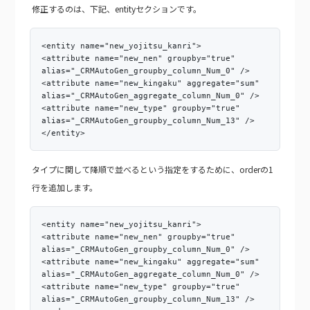
修正するのは、下記、entityセクションです。
<entity name="new_yojitsu_kanri">
<attribute name="new_nen" groupby="true"
alias="_CRMAutoGen_groupby_column_Num_0" />
<attribute name="new_kingaku" aggregate="sum"
alias="_CRMAutoGen_aggregate_column_Num_0" />
<attribute name="new_type" groupby="true"
alias="_CRMAutoGen_groupby_column_Num_13" />
</entity>
タイプに関して降順で並べるという指定をするために、orderの1
行を追加します。
<entity name="new_yojitsu_kanri">
<attribute name="new_nen" groupby="true"
alias="_CRMAutoGen_groupby_column_Num_0" />
<attribute name="new_kingaku" aggregate="sum"
alias="_CRMAutoGen_aggregate_column_Num_0" />
<attribute name="new_type" groupby="true"
alias="_CRMAutoGen_groupby_column_Num_13" />