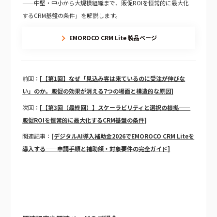
——中堅・中小から大規模組織まで、販促ROIを恒常的に最大化
するCRM基盤の条件」を解説します。
EMOROCO CRM Lite 製品ページ
前回：
[【第1回】なぜ「見込み客は来ているのに受注が伸びな
い」のか。販促の効果が消える7つの場面と構造的な原因]
次回：
[【第3回（最終回）】スケーラビリティと選択の根拠——
販促ROIを恒常的に最大化するCRM基盤の条件]
関連記事：
[デジタルAI導入補助金2026でEMOROCO CRM Liteを
導入する——申請手順と補助額・対象要件の完全ガイド]