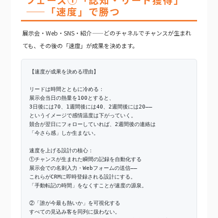
——「速度」で勝つ
展示会・Web・SNS・紹介——どのチャネルでチャンスが生まれ
ても、その後の「速度」が成果を決めます。
【速度が成果を決める理由】
リードは時間とともに冷める：
展示会当日の熱量を100とすると、
3日後には70、1週間後には40、2週間後には20——
というイメージで感情温度は下がっていく。
競合が翌日にフォローしていれば、2週間後の連絡は
「今さら感」しか生まない。
速度を上げる設計の核心：
①チャンスが生まれた瞬間の記録を自動化する
展示会での名刺入力・Webフォームの送信——
これらがCRMに即時登録される設計にする。
「手動転記の時間」をなくすことが速度の源泉。
②「誰が今最も熱いか」を可視化する
すべての見込み客を同列に扱わない。