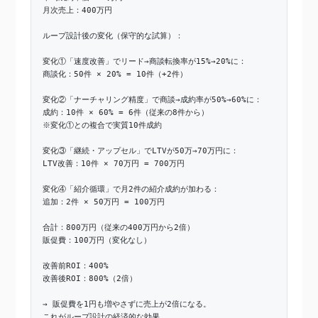
月次売上：400万円
ループ設計後の変化（保守的な試算）：
変化①「速度改善」でリード→商談転換率が15%→20%に：
商談化：50件 × 20% = 10件（+2件）
変化②「ナーチャリング精度」で商談→成約率が50%→60%に：
成約：10件 × 60% = 6件（従来の8件から）
※変化①との複合で実質10件成約
変化③「継続・アップセル」でLTVが50万→70万円に：
LTV改善：10件 × 70万円 = 700万円
変化④「紹介循環」で月2件の紹介成約が加わる：
追加：2件 × 50万円 = 100万円
合計：800万円（従来の400万円から2倍）
販促費：100万円（変化なし）
改善前ROI：400%
改善後ROI：800%（2倍）
→ 販促費を1円も増やさずに売上が2倍になる。
これがループ設計の経済的な効果。