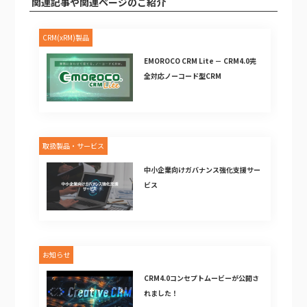
関連記事や関連ページのご紹介
CRM(xRM)製品
EMOROCO CRM Lite － CRM4.0完
全対応ノーコード型CRM
取扱製品・サービス
中小企業向けガバナンス強化支援サー
ビス
お知らせ
CRM4.0コンセプトムービーが公開さ
れました！