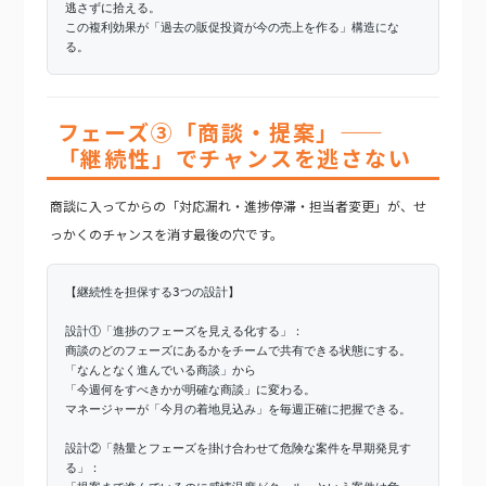
逃さずに拾える。
この複利効果が「過去の販促投資が今の売上を作る」構造にな
る。
フェーズ③「商談・提案」——
「継続性」でチャンスを逃さない
商談に入ってからの「対応漏れ・進捗停滞・担当者変更」が、せ
っかくのチャンスを消す最後の穴です。
【継続性を担保する3つの設計】
設計①「進捗のフェーズを見える化する」：
商談のどのフェーズにあるかをチームで共有できる状態にする。
「なんとなく進んでいる商談」から
「今週何をすべきかが明確な商談」に変わる。
マネージャーが「今月の着地見込み」を毎週正確に把握できる。
設計②「熱量とフェーズを掛け合わせて危険な案件を早期発見す
る」：