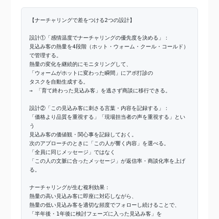
【ナーチャリングで差をつける2つの設計】
設計①「感情温度でナーチャリングの優先度を決める」：
見込み客の熱量を4段階（ホット・ウォーム・クール・コールド）
で管理する。
熱量の変化を継続的にモニタリングして、
「ウォームがホットに変わった瞬間」にアポ打診の
タスクを自動生成する。
→ 「育て終わった見込み客」を逃さず商談に移行できる。
設計②「この見込み客に刺さる言葉・内容を記録する」：
「価格より品質を重視する」「現場担当者の声を重視する」とい
う
見込み客の価値観・関心事を記録しておく。
次のアプローチのときに「この人が響く内容」を選べる。
「全員に同じメッセージ」ではなく
「この人の文脈に合ったメッセージ」が返信率・商談化率を上げ
る。
ナーチャリングが生む複利効果：
熱量の高い見込み客に即座に対応しながら、
熱量の低い見込み客を適切な頻度でフォローし続けることで、
「半年後・1年後に検討フェーズに入った見込み客」を