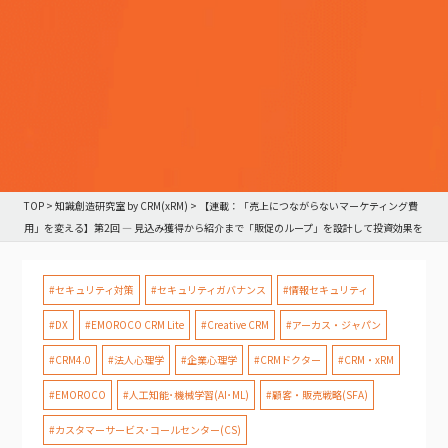
TOP
>
知識創造研究室 by CRM(xRM)
>
【連載：「売上につながらないマーケティング費
用」を変える】第2回 — 見込み獲得から紹介まで「販促のループ」を設計して投資効果を
2倍にする方法
#セキュリティ対策
#セキュリティガバナンス
#情報セキュリティ
#DX
#EMOROCO CRM Lite
#Creative CRM
#アーカス・ジャパン
#CRM4.0
#法人心理学
#企業心理学
#CRMドクター
#CRM・xRM
#EMOROCO
#人工知能･機械学習(AI･ML)
#顧客・販売戦略(SFA)
#カスタマーサービス･コールセンター(CS)