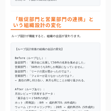
「販促部門と営業部門の連携」と
いう組織設計の変化
ループ設計が機能すると、組織の会話が変わります。
【ループ設計前後の組織の会話の変化】
Before（ループなし）：
販促部門：「展示会に出展して50件の名刺を集めました」
営業部門：「50件のうち5件しか商談になっていません」
販促部門：「リードの質が悪かったのでは？」
営業部門：「フォローが足りなかったのでは？」
→ 責任の押し付け合い。来月も同じことが繰り返される。
After（ループあり）：
月次レビューで共有するデータ：
「展示会リード50件の内訳：
ホット（即商談）：8件 → 成約率75%（6件成約）
ウォーム（ナーチャリング中）：20件 → 成約率25%（5件成約）