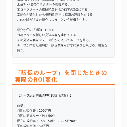
上位3〜5名のコネクターを把握する。
②コネクターへの接触頻度を他の顧客の2倍にする
③紹介が発生したら48時間以内に感謝の連絡を届ける
この体験が「また紹介しよう」という動機を生む。
紹介が①の「認知」に戻る：
コネクターが新しい見込み客を連れてくる。
その見込み客がフェーズ①から入ってループを回る。
ループが閉じた組織は「販促費をかけずに成長し続ける」構造を
持つ。
「販促のループ」を閉じたときの
実際のROI変化
【ループ設計前後のROI比較（試算）】
前提：
月間の販促費：100万円
月間の新規リード数：50件
現在の成約率：15%（50件 → 7.5件≒8件）
平均成約単価：50万円