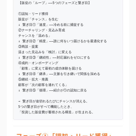
【販促の「ループ」——5つのフェーズと繋ぎ目】
①認知・リード獲得
販促が「チャンス」を生む
↓ 繋ぎ目①「速度」——冷める前に捕捉する
②ナーチャリング・見込み育成
チャンスを「温める」
↓ 繋ぎ目②「精度」——誰に何をいつ届けるかを最適化する
③商談・提案
温まった見込みを「検討」に変える
↓ 繋ぎ目③「継続性」——対応漏れをゼロにする
④成約・オンボーディング
「顧客」に変えて最初の成功体験を届ける
↓ 繋ぎ目④「継承」——文脈を引き継いで関係を深める
⑤継続・拡大・推薦
顧客が「次の顧客を連れてくる」
↓ 繋ぎ目⑤「循環」——紹介が①の認知に戻る
→ 繋ぎ目が途切れるたびにチャンスが消える。
5つの繋ぎ目がすべて機能したとき、
「投資した販促費が蓄積される構造」が生まれる。
フェーズ①「認知・リード獲得」