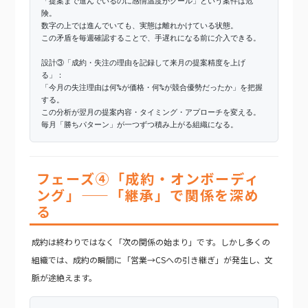
「提案まで進んでいるのに感情温度がクール」という案件は危
険。
数字の上では進んでいても、実態は離れかけている状態。
この矛盾を毎週確認することで、手遅れになる前に介入できる。
設計③「成約・失注の理由を記録して来月の提案精度を上げ
る」：
「今月の失注理由は何%が価格・何%が競合優勢だったか」を把握
する。
この分析が翌月の提案内容・タイミング・アプローチを変える。
毎月「勝ちパターン」が一つずつ積み上がる組織になる。
フェーズ④「成約・オンボーディ
ング」——「継承」で関係を深め
る
成約は終わりではなく「次の関係の始まり」です。しかし多くの
組織では、成約の瞬間に「営業→CSへの引き継ぎ」が発生し、文
脈が途絶えます。