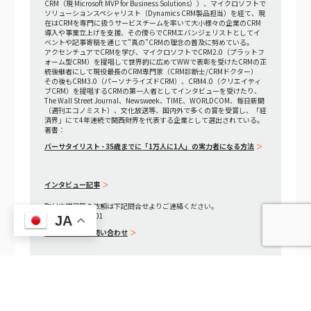
CRM（現 Microsoft MVP for Business Solutions））、マイクロソフトで
ソリューションスペシャリスト（Dynamics CRM製品担当）を経て、現
在はCRMを専門に扱うサービスチームを率いて大小様々の企業のCRM
導入や事業立上げを支援、その傍らでCRMエバンジェリストとしてイ
ベントや記事寄稿を通じて"真の"CRMの理念の普及に努めている。
アクセンチュアでCRMを学び、マイクロソフトでCRM2.0（プラットフ
ォーム型CRM）を提唱して世界的に広めてWWで表彰を受けたCRMの正
統後継者にして現役最長のCRM専門家（CRM診断士/CRMドクター）
その後もCRM3.0（パーソナライズドCRM）、CRM4.0（クリエイティ
ブCRM）を提唱するCRMの第一人者としてインタビューを受けたり、
The Wall Street Journal、Newsweek、TIME、WORLDCOM、毎日新聞
（週刊エコノミスト）、文化放送等、国内外で多くの賞を受賞し、「経
済界」にて4年連続で関西財界を代表する企業として選出されている。
著書：
バーサタイリスト - 35歳までに「1万人に1人」の実力者になる方法
インタビュー記事
取材や講演等の依頼は下記問合せよりご連絡ください。
TEL 06-6195-7501
JA
フォームでのお問い合わせ