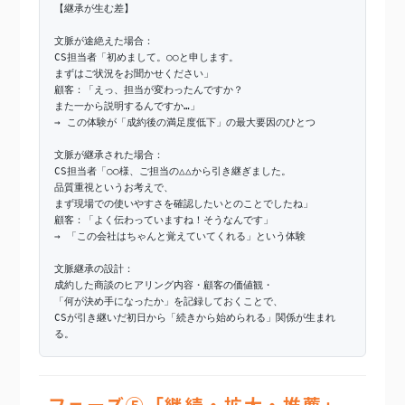
【継承が生む差】
文脈が途絶えた場合：
CS担当者「初めまして。○○と申します。
まずはご状況をお聞かせください」
顧客：「えっ、担当が変わったんですか？
また一から説明するんですか…」
→ この体験が「成約後の満足度低下」の最大要因のひとつ
文脈が継承された場合：
CS担当者「○○様、ご担当の△△から引き継ぎました。
品質重視というお考えで、
まず現場での使いやすさを確認したいとのことでしたね」
顧客：「よく伝わっていますね！そうなんです」
→ 「この会社はちゃんと覚えていてくれる」という体験
文脈継承の設計：
成約した商談のヒアリング内容・顧客の価値観・
「何が決め手になったか」を記録しておくことで、
CSが引き継いだ初日から「続きから始められる」関係が生まれ
る。
フェーズ⑤「継続・拡大・推薦」