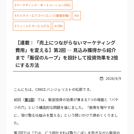
#マーケティング・オートメーション(MA)
#カスタマーエクスペリエンス(顧客体験)
#AI
#フィールドサービス(FS)
#CRM
【連載：「売上につながらないマーケティング
費用」を変える】第2回 — 見込み獲得から紹介
まで「販促のループ」を設計して投資効果を2倍
にする方法
2026/6/9
こんにちは、CRMエバンジェリストの松原です。
前回（
第1回
）では、販促投資の効果が薄まる7つの場面と「バケ
ツの穴」という構造的な問題を論じました。「施策を増やす前
に、受け取る仕組みを整える」という問いかけで締めくくりまし
た。
第2回では「では、どう設計すれば取りこぼしを防ぎながら販促の