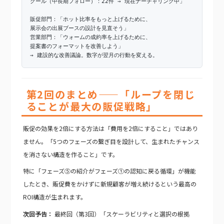
クール（中長期フォロー）：22件 → 現在ナーチャリング中」
販促部門：「ホット比率をもっと上げるために、
展示会の出展ブースの設計を見直そう」
営業部門：「ウォームの成約率を上げるために、
提案書のフォーマットを改善しよう」
→ 建設的な改善議論。数字が翌月の行動を変える。
第2回のまとめ——「ループを閉じ
ることが最大の販促戦略」
販促の効果を2倍にする方法は「費用を2倍にすること」ではあり
ません。「5つのフェーズの繋ぎ目を設計して、生まれたチャンス
を消さない構造を作ること」です。
特に「フェーズ⑤の紹介がフェーズ①の認知に戻る循環」が機能
したとき、販促費をかけずに新規顧客が増え続けるという最高の
ROI構造が生まれます。
次回予告：
最終回（第3回）「スケーラビリティと選択の根拠