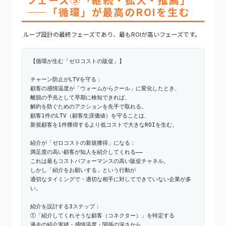
——「循環」が最高のROIを生む
ループ設計の最終フェーズであり、最もROIが高いフェーズです。
【循環が生む「ゼロコストの販促」】
チャーン防止がLTVを守る：
顧客の感情温度が「ウォームからクール」に変化したとき、
離脱の予兆として早期に検知できれば、
解約を防ぐためのアクションを先手で取れる。
顧客1件のLTV（顧客生涯価値）を守ることは、
新規顧客を1件獲得するより低コストで大きなROIを生む。
紹介が「ゼロコストの新規獲得」になる：
満足度の高い顧客が知人を紹介してくれる——
これは最もコストパフォーマンスの高い販促チャネル。
しかし「紹介をお願いする」という行動が
適切なタイミングで・適切な相手に対してできていない企業が多
い。
紹介を設計する3ステップ：
①「紹介してくれそうな顧客（コネクター）」を特定する
過去の紹介実績・感情温度・関係の深さから