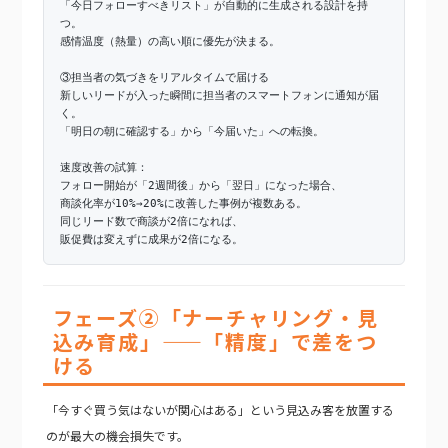
「今日フォローすべきリスト」が自動的に生成される設計を持
つ。
感情温度（熱量）の高い順に優先が決まる。
③担当者の気づきをリアルタイムで届ける
新しいリードが入った瞬間に担当者のスマートフォンに通知が届
く。
「明日の朝に確認する」から「今届いた」への転換。
速度改善の試算：
フォロー開始が「2週間後」から「翌日」になった場合、
商談化率が10%→20%に改善した事例が複数ある。
同じリード数で商談が2倍になれば、
販促費は変えずに成果が2倍になる。
フェーズ②「ナーチャリング・見
込み育成」——「精度」で差をつ
ける
「今すぐ買う気はないが関心はある」という見込み客を放置する
のが最大の機会損失です。