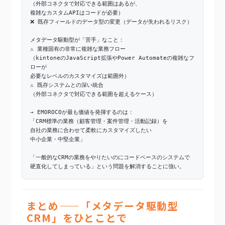
（外部コネクタで対応できる範囲はあるが、
複雑なカスタムAPIはコードが必要）
❌ 既存フィールドのデータ型の変更（データが失われるリスク）
メタデータ駆動型が「苦手」なこと：
⚠️ 業種固有の非常に複雑な業務フロー
（kintoneのJavaScript拡張やPower Automateの複雑なフ
ローが
必要なレベルのカスタマイズは範囲外）
⚠️ 既存システムとの深い統合
（外部コネクタで対応できる範囲を超えるケース）
→ EMOROCOが最も価値を発揮するのは：
「CRM標準の業務（顧客管理・案件管理・活動記録）を
自社の業務に合わせて柔軟にカスタマイズしたい
中小企業・中堅企業」
「一般的なCRMの業務をやりたいのにコードベースのシステムで
硬直化してしまっている」という問題を解消することに強い。
まとめ——「メタデータ駆動型
CRM」をひとことで