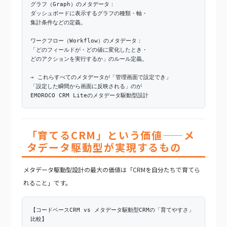
グラフ（Graph）のメタデータ：
ダッシュボードに表示するグラフの種類・軸・
集計条件などの定義。
ワークフロー（Workflow）のメタデータ：
「どのフィールドが・どの値に変化したとき・
どのアクションを実行するか」のルール定義。
→ これらすべてのメタデータが「管理画面で設定でき」
「設定した瞬間から画面に反映される」のが
EMOROCO CRM Liteのメタデータ駆動型設計
「育てるCRM」という価値——メ
タデータ駆動型が実現するもの
メタデータ駆動型設計の最大の価値は「CRMを自分たちで育てら
れること」です。
【コードベースCRM vs メタデータ駆動型CRMの「育てやすさ」
比較】