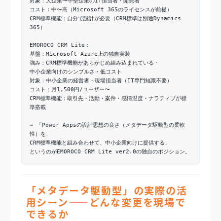
対象：大企業〜中堅企業のIT担当者・開発者
コスト：中〜高（Microsoft 365のライセンスが前提）
CRM標準機能：自分で設計が必要（CRM標準は別途Dynamics
365）
EMOROCO CRM Lite：
基盤：Microsoft Azure上の独自実装
強み：CRM標準機能があらかじめ組み込まれている・
中小企業向けのシンプルさ・低コスト
対象：中小企業の経営者・現場担当者（IT専門知識不要）
コスト：月1,500円/ユーザー〜
CRM標準機能：取引先・活動・案件・感情温度・ナラティブが標
準搭載
→ 「Power Appsの設計思想の良さ（メタデータ駆動型の柔軟
性）を、
CRM標準機能と組み合わせて、中小企業向けに提供する」
というのがEMOROCO CRM Lite ver2.0の独自のポジション。
「メタデータ駆動型」の実際の活
用シーン——どんな変更を現場で
できるか