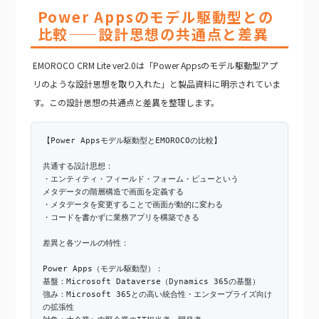
Power Appsのモデル駆動型との
比較——設計思想の共通点と差異
EMOROCO CRM Lite ver2.0は「Power Appsのモデル駆動型アプ
リのような設計思想を取り入れた」と製品資料に明示されていま
す。この設計思想の共通点と差異を整理します。
【Power Appsモデル駆動型とEMOROCOの比較】
共通する設計思想：
・エンティティ・フィールド・フォーム・ビューという
メタデータの階層構造で画面を定義する
・メタデータを変更することで画面が動的に変わる
・コードを書かずに業務アプリを構築できる
差異と各ツールの特性：
Power Apps（モデル駆動型）：
基盤：Microsoft Dataverse（Dynamics 365の基盤）
強み：Microsoft 365との高い統合性・エンタープライズ向け
の拡張性