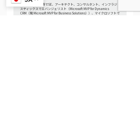
アクセンチュア等でSE、アーキテクト、コンサルタント、インフラジ
スティックスでエバンジェリスト（Microsoft MVP for Dynamics
CRM（現 Microsoft MVP for Business Solutions））、マイクロソフトで
ソリューションスペシャリスト（Dynamics CRM製品担当）を経て、現
在はCRMを専門に扱うサービスチームを率いて大小様々の企業のCRM
導入や事業立上げを支援、その傍らでCRMエバンジェリストとしてイ
ベントや記事寄稿を通じて"真の"CRMの理念の普及に努めている。
アクセンチュアでCRMを学び、マイクロソフトでCRM2.0（プラットフ
ォーム型CRM）を提唱して世界的に広めてWWで表彰を受けたCRMの正
統後継者にして現役最長のCRM専門家（CRM診断士/CRMドクター）
その後もCRM3.0（パーソナライズドCRM）、CRM4.0（クリエイティ
ブCRM）を提唱するCRMの第一人者としてインタビューを受けたり、
The Wall Street Journal、Newsweek、TIME、WORLDCOM、毎日新聞
（週刊エコノミスト）、文化放送等、国内外で多くの賞を受賞し、「経
済界」にて4年連続で関西財界を代表する企業として選出されている。
著書：
バーサタイリスト - 35歳までに「1万人に1人」の実力者になる方法
インタビュー記事
取材や講演等の依頼は下記問合せよりご連絡ください。
TEL 06-6195-7501
フォームでのお問い合わせ