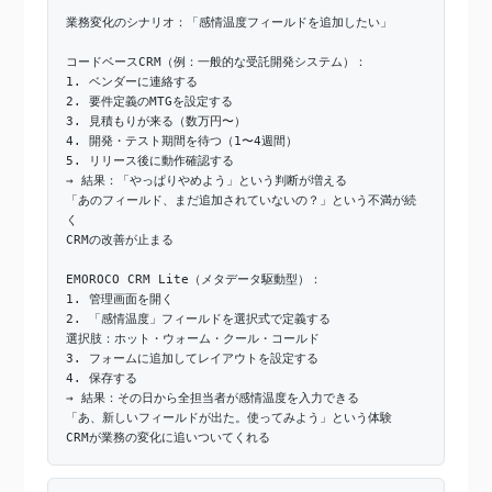
業務変化のシナリオ：「感情温度フィールドを追加したい」
コードベースCRM（例：一般的な受託開発システム）：
1. ベンダーに連絡する
2. 要件定義のMTGを設定する
3. 見積もりが来る（数万円〜）
4. 開発・テスト期間を待つ（1〜4週間）
5. リリース後に動作確認する
→ 結果：「やっぱりやめよう」という判断が増える
「あのフィールド、まだ追加されていないの？」という不満が続
く
CRMの改善が止まる
EMOROCO CRM Lite（メタデータ駆動型）：
1. 管理画面を開く
2. 「感情温度」フィールドを選択式で定義する
選択肢：ホット・ウォーム・クール・コールド
3. フォームに追加してレイアウトを設定する
4. 保存する
→ 結果：その日から全担当者が感情温度を入力できる
「あ、新しいフィールドが出た。使ってみよう」という体験
CRMが業務の変化に追いついてくれる