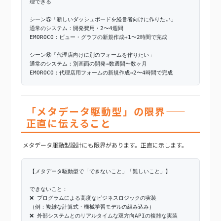
理できる
シーン⑤「新しいダッシュボードを経営者向けに作りたい」
通常のシステム：開発費用・2〜4週間
EMOROCO：ビュー・グラフの新規作成→1〜2時間で完成
シーン⑥「代理店向けに別のフォームを作りたい」
通常のシステム：別画面の開発→数週間〜数ヶ月
EMOROCO：代理店用フォームの新規作成→2〜4時間で完成
「メタデータ駆動型」の限界——
正直に伝えること
メタデータ駆動型設計にも限界があります。正直に示します。
【メタデータ駆動型で「できないこと」「難しいこと」】
できないこと：
❌ プログラムによる高度なビジネスロジックの実装
（例：複雑な計算式・機械学習モデルの組み込み）
❌ 外部システムとのリアルタイムな双方向APIの複雑な実装