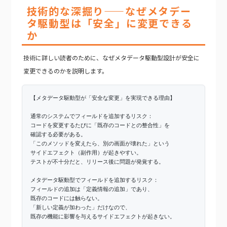
技術的な深掘り——なぜメタデー
タ駆動型は「安全」に変更できる
か
技術に詳しい読者のために、なぜメタデータ駆動型設計が安全に
変更できるのかを説明します。
【メタデータ駆動型が「安全な変更」を実現できる理由】
通常のシステムでフィールドを追加するリスク：
コードを変更するたびに「既存のコードとの整合性」を
確認する必要がある。
「このメソッドを変えたら、別の画面が壊れた」という
サイドエフェクト（副作用）が起きやすい。
テストが不十分だと、リリース後に問題が発覚する。
メタデータ駆動型でフィールドを追加するリスク：
フィールドの追加は「定義情報の追加」であり、
既存のコードには触らない。
「新しい定義が加わった」だけなので、
既存の機能に影響を与えるサイドエフェクトが起きない。