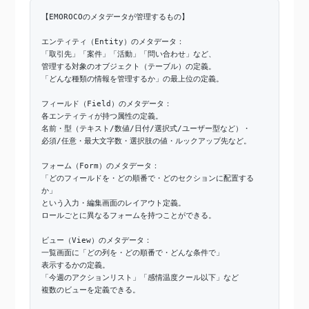
【EMOROCOのメタデータが管理するもの】
エンティティ（Entity）のメタデータ：
「取引先」「案件」「活動」「問い合わせ」など、
管理する対象のオブジェクト（テーブル）の定義。
「どんな種類の情報を管理するか」の最上位の定義。
フィールド（Field）のメタデータ：
各エンティティが持つ属性の定義。
名前・型（テキスト/数値/日付/選択式/ユーザー型など）・
必須/任意・最大文字数・選択肢の値・ルックアップ先など。
フォーム（Form）のメタデータ：
「どのフィールドを・どの順番で・どのセクションに配置する
か」
という入力・編集画面のレイアウト定義。
ロールごとに異なるフォームを持つことができる。
ビュー（View）のメタデータ：
一覧画面に「どの列を・どの順番で・どんな条件で」
表示するかの定義。
「今週のアクションリスト」「感情温度クール以下」など
複数のビューを定義できる。