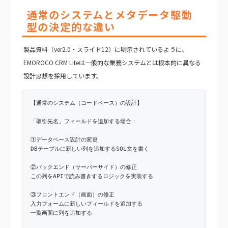
通常のシステムとメタデータ駆動
型の決定的な違い
製品資料（ver2.0・スライド12）に明示されているように、
EMOROCO CRM Liteは一般的な業務システムとは根本的に異なる
設計思想を採用しています。
【通常のシステム（コードベース）の設計】
「取引先名」フィールドを追加する場合：
①データベース設計の変更
DBテーブルに新しい列を追加するSQL文を書く
②バックエンド（サーバーサイド）の修正
この列をAPIで読み書きするロジックを実装する
③フロントエンド（画面）の修正
入力フォームに新しいフィールドを追加する
一覧画面に列を追加する