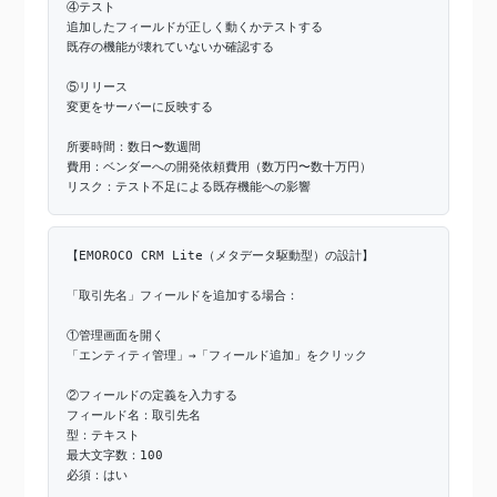
④テスト
追加したフィールドが正しく動くかテストする
既存の機能が壊れていないか確認する
⑤リリース
変更をサーバーに反映する
所要時間：数日〜数週間
費用：ベンダーへの開発依頼費用（数万円〜数十万円）
リスク：テスト不足による既存機能への影響
【EMOROCO CRM Lite（メタデータ駆動型）の設計】
「取引先名」フィールドを追加する場合：
①管理画面を開く
「エンティティ管理」→「フィールド追加」をクリック
②フィールドの定義を入力する
フィールド名：取引先名
型：テキスト
最大文字数：100
必須：はい