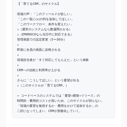
【「育てるCRM」のサイクル】
現場の声：「このフィールドが欲しい」
「この一覧に○○の列を追加してほしい」
「このワークフロー、条件を変えたい」
↓（通常のシステムなら数週間かかる）
↓（EMOROCOなら当日中に対応できる）
管理画面での設定変更（5〜30分）
↓
即座に全員の画面に反映される
↓
現場担当者が「すぐ対応してもらえた」という体験
↓
CRMへの信頼と利用率が上がる
↓
さらに「こうしてほしい」という要望が出る
↓（このサイクルが「育てるCRM」）
→ コードベースのシステムでは「要望→開発→リリース」の
時間的・費用的コストが高いため、このサイクルが回らない。
「現場の要望を無視するか・費用をかけて追加するか」の
二択になってしまい、CRMが形骸化していく。