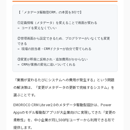
【「メタデータ駆動型CRM」の本質を3行で】
①定義情報（メタデータ）を変えることで画面が変わる
→ コードを変えなくていい
②管理画面から設定できるため、プログラマーがいなくても変更
できる
→ 現場の担当者・CRMドクターが自分で育てられる
③変更が即座に反映され・追加費用がかからない
→ CRMが業務の変化に追いついてくれる
「業務が変わるたびにシステムへの費用が発生する」という問題
の解決策は、「変更がメタデータの更新で完結するシステム」を
選ぶことです。
EMOROCO CRM Lite ver2.0のメタデータ駆動型設計は、Power
Appsのモデル駆動型アプリが大企業向けに実現してきた「変更の
柔軟性」を、中小企業が月1,500円/ユーザーから利用できる形で
提供します。