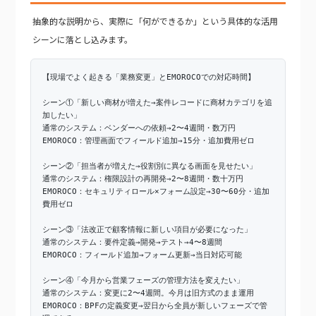
抽象的な説明から、実際に「何ができるか」という具体的な活用
シーンに落とし込みます。
【現場でよく起きる「業務変更」とEMOROCOでの対応時間】
シーン①「新しい商材が増えた→案件レコードに商材カテゴリを追
加したい」
通常のシステム：ベンダーへの依頼→2〜4週間・数万円
EMOROCO：管理画面でフィールド追加→15分・追加費用ゼロ
シーン②「担当者が増えた→役割別に異なる画面を見せたい」
通常のシステム：権限設計の再開発→2〜8週間・数十万円
EMOROCO：セキュリティロール×フォーム設定→30〜60分・追加
費用ゼロ
シーン③「法改正で顧客情報に新しい項目が必要になった」
通常のシステム：要件定義→開発→テスト→4〜8週間
EMOROCO：フィールド追加→フォーム更新→当日対応可能
シーン④「今月から営業フェーズの管理方法を変えたい」
通常のシステム：変更に2〜4週間。今月は旧方式のまま運用
EMOROCO：BPFの定義変更→翌日から全員が新しいフェーズで管