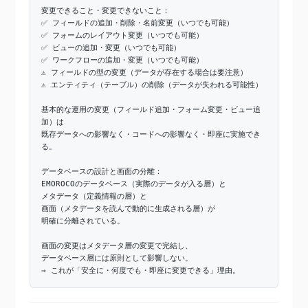
変更できること・変更できないこと：
✅ フィールドの追加・削除・名前変更（いつでも可能）
✅ フォームのレイアウト変更（いつでも可能）
✅ ビューの追加・変更（いつでも可能）
✅ ワークフローの追加・変更（いつでも可能）
⚠️ フィールドの型の変更（データが存在する場合は要注意）
⚠️ エンティティ（テーブル）の削除（データが失われる可能性）
基本的な運用の変更（フィールド追加・フォーム変更・ビュー追
加）は
既存データへの影響なく・コードへの影響なく・即座に実施でき
る。
データベースの設計と画面の分離：
EMOROCOのデータベース（実際のデータが入る層）と
メタデータ（定義情報の層）と
画面（メタデータを読んで動的に生成される層）が
明確に分離されている。
画面の変更はメタデータ層の変更で完結し、
データベース層には原則として影響しない。
→ これが「安全に・何度でも・即座に変更できる」理由。