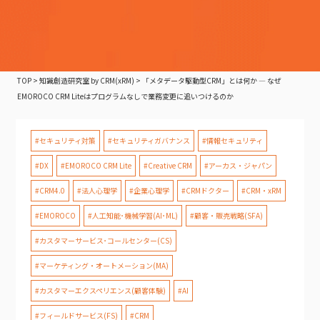
TOP
>
知識創造研究室 by CRM(xRM)
>
「メタデータ駆動型CRM」とは何か — なぜ
EMOROCO CRM Liteはプログラムなしで業務変更に追いつけるのか
#セキュリティ対策
#セキュリティガバナンス
#情報セキュリティ
#DX
#EMOROCO CRM Lite
#Creative CRM
#アーカス・ジャパン
#CRM4.0
#法人心理学
#企業心理学
#CRMドクター
#CRM・xRM
#EMOROCO
#人工知能･機械学習(AI･ML)
#顧客・販売戦略(SFA)
#カスタマーサービス･コールセンター(CS)
#マーケティング・オートメーション(MA)
#カスタマーエクスペリエンス(顧客体験)
#AI
#フィールドサービス(FS)
#CRM