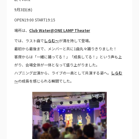
9月3日(水)
OPEN19:00 START19:15
場所は、
Club Water@ONE LAMP Theater
では、ラスト曲で
しらむ～
が満を持して登場。
最初から最後まで、メンバーと共に1曲丸々踊りきりました！
客席からは「一緒に踊ってる！」「成長してる！」という声も上
がり、会場全体が一体となって盛り上がりました。
ハプニング出演から、ライブの一員として共演する姿へ。
しらむ
～
の成長を感じられる瞬間でした。