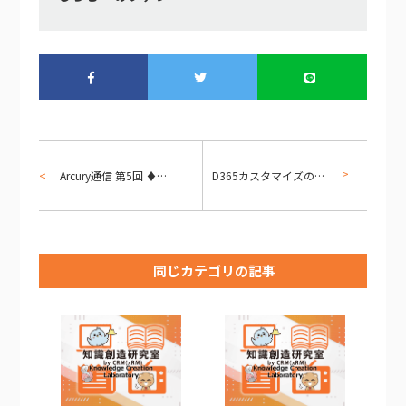
Arcury通信 第5回 ♦「マッチングの“あたりまえ”を変える、Arcuryの可能性」
D365カスタマイズの壁と突破法：ohyaの実践記【#008】 〜ノーコードで入力制御！ビジネスルールの魅力と落とし穴〜
同じカテゴリの記事