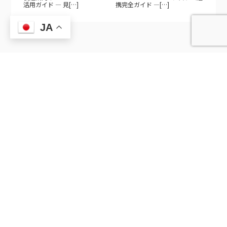
活用ガイド — 見[…]
携完全ガイド —[…]
JA
> プライバシーポリシー
© 2020-2026
Arcuss Japan Inc
.