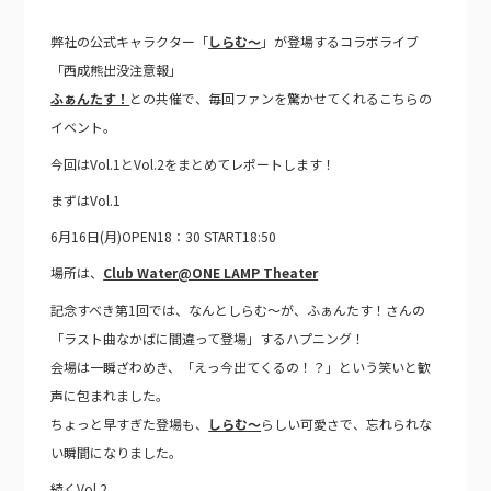
弊社の公式キャラクター「
しらむ～
」が登場するコラボライブ
「西成熊出没注意報」
ふぁんたす！
との共催で、毎回ファンを驚かせてくれるこちらの
イベント。
今回はVol.1とVol.2をまとめてレポートします！
まずはVol.1
6月16日(月)OPEN18：30 START18:50
場所は、
Club Water@ONE LAMP Theater
記念すべき第1回では、なんとしらむ～が、ふぁんたす！さんの
「ラスト曲なかばに間違って登場」するハプニング！
会場は一瞬ざわめき、「えっ今出てくるの！？」という笑いと歓
声に包まれました。
ちょっと早すぎた登場も、
しらむ～
らしい可愛さで、忘れられな
い瞬間になりました。
続くVol.2