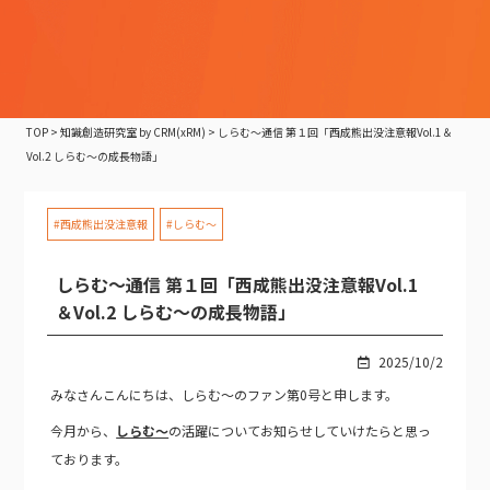
TOP
>
知識創造研究室 by CRM(xRM)
>
しらむ～通信 第１回「西成熊出没注意報Vol.1＆
Vol.2 しらむ～の成長物語」
#西成熊出没注意報
#しらむ～
しらむ～通信 第１回「西成熊出没注意報Vol.1
＆Vol.2 しらむ～の成長物語」
2025/10/2
みなさんこんにちは、しらむ～のファン第0号と申します。
今月から、
しらむ～
の活躍についてお知らせしていけたらと思っ
ております。