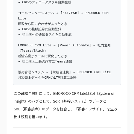
→ CRMのフォロータスクを自動生成
コールセンターシステム → [EAI/ESB] → EMOROCO CRM
Lite
顧客から問い合わせがあったとき
→ CRMの接触記録に自動登録
→ 担当者への通知タスクを自動生成
EMOROCO CRM Lite → [Power Automate] → 社内通知
（Teams/Slack）
感情温度がクールに変化したとき
→ 担当者と上長の両方にTeams通知
販売管理システム → [疎結合連携] → EMOROCO CRM Lite
月次売上データをCRMのLTV計算に反映
この疎結合設計により、EMOROCO CRM LiteはSoI（System of
Insight）のハブとして、SoR（基幹システム）のデータと
SoE（顧客接点）のデータを統合し、「顧客インサイト」を生み
出す役割を担います。