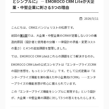
とシンプルに」 — EMOROCO CRM Liteが大企
業・中堅企業に刺さる5つの理由
2026/5/11
こんにちは、CRMエバンジェリストの松原です。
前回の
第1回
では、大企業・中堅企業のCRMが定着しない3つの構
造的原因（設計者と使用者の分離・一律設計の矛盾・変更コスト
の重さ）と4つの追加課題を整理しました。
では、EMOROCO CRM Liteはこれらの課題をどう解決するのか。
EMOROCO CRM Liteの公式コンセプトは「エンタープライズCRM
の設計思想を、もっとシンプルに」です。そして公式定義は「エ
ンタープライズ機能を兼ね備えた中小企業向けCRM」——エンタ
ープライズの機能思想が核心に据えられています。
この「エンタープライズ機能をシンプルに実現する」という設計
が、大企業・中堅企業の課題に対して5つの答えをもたらします。