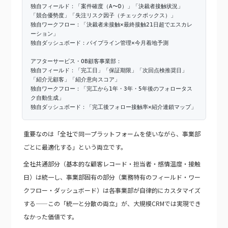
独自フィールド：「案件確度（A〜D）」「決裁者接触状況」
「競合優勢度」「失注リスク因子（チェックボックス）」
独自ワークフロー：「決裁者未接触×最終接触21日超でエスカレ
ーション」
独自ダッシュボード：パイプライン管理×今月着地予測
アフターサービス・OB顧客事業部：
独自フィールド：「完工日」「保証期限」「次回点検推奨日」
「紹介元顧客」「紹介意向スコア」
独自ワークフロー：「完工から1年・3年・5年後のフォロータス
ク自動生成」
独自ダッシュボード：「完工後フォロー接触率×紹介連鎖マップ」
重要なのは「全社で同一プラットフォームを使いながら、事業部
ごとに最適化する」という両立です。
全社共通部分（基本的な顧客レコード・担当者・感情温度・接触
日）は統一し、事業部固有の部分（業務特有のフィールド・ワー
クフロー・ダッシュボード）は各事業部が自律的にカスタマイズ
する——この「統一と分散の両立」が、大規模CRMでは実現でき
なかった価値です。