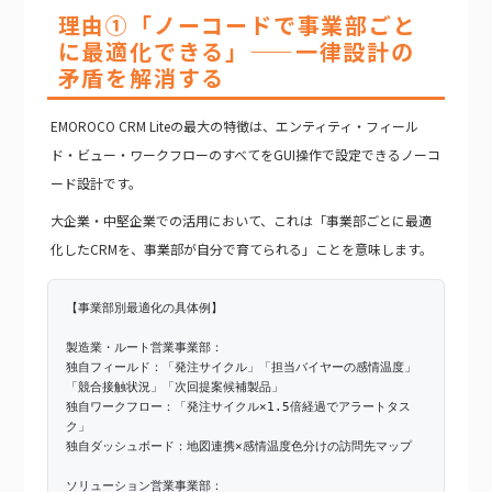
理由①「ノーコードで事業部ごと
に最適化できる」——一律設計の
矛盾を解消する
EMOROCO CRM Liteの最大の特徴は、エンティティ・フィール
ド・ビュー・ワークフローのすべてをGUI操作で設定できるノーコ
ード設計です。
大企業・中堅企業での活用において、これは「事業部ごとに最適
化したCRMを、事業部が自分で育てられる」ことを意味します。
【事業部別最適化の具体例】
製造業・ルート営業事業部：
独自フィールド：「発注サイクル」「担当バイヤーの感情温度」
「競合接触状況」「次回提案候補製品」
独自ワークフロー：「発注サイクル×1.5倍経過でアラートタス
ク」
独自ダッシュボード：地図連携×感情温度色分けの訪問先マップ
ソリューション営業事業部：