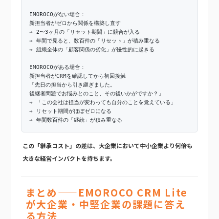
EMOROCOがない場合：
新担当者がゼロから関係を構築し直す
→ 2〜3ヶ月の「リセット期間」に競合が入る
→ 年間で見ると、数百件の「リセット」が積み重なる
→ 組織全体の「顧客関係の劣化」が慢性的に起きる
EMOROCOがある場合：
新担当者がCRMを確認してから初回接触
「先日の担当から引き継ぎました。
後継者問題でお悩みとのこと、その後いかがですか？」
→ 「この会社は担当が変わっても自分のことを覚えている」
→ リセット期間がほぼゼロになる
→ 年間数百件の「継続」が積み重なる
この「継承コスト」の差は、大企業において中小企業より何倍も
大きな経営インパクトを持ちます。
まとめ——EMOROCO CRM Lite
が大企業・中堅企業の課題に答え
る方法