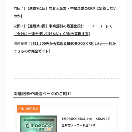
前回：
[【連載第1回】なぜ大企業・中堅企業のCRMは定着しない
のか]
次回：
[【連載第3回】事業部別の最適化設計——ノーコードで
「全社に一律を押し付けない」CRMを実現する]
関連記事：
[月1,500円から始めるEMOROCO CRM Lite——何が
できるのか完全ガイド]
関連記事や関連ページのご紹介
CRM(xRM)製品
EMOROCO CRM Lite － CRM4.0完
全対応ノーコード型CRM