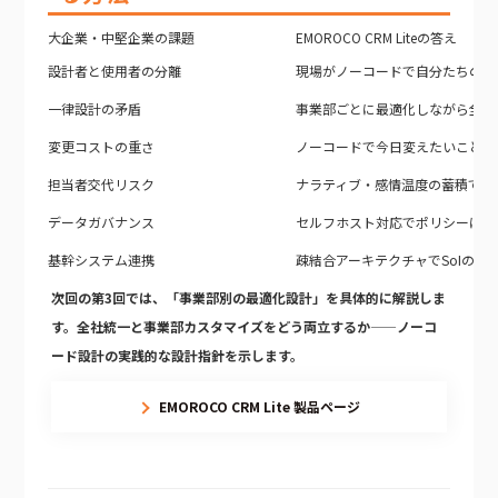
大企業・中堅企業の課題
EMOROCO CRM Liteの答え
設計者と使用者の分離
現場がノーコードで自分たちのC
一律設計の矛盾
事業部ごとに最適化しながら全社
変更コストの重さ
ノーコードで今日変えたいことを
担当者交代リスク
ナラティブ・感情温度の蓄積で関
データガバナンス
セルフホスト対応でポリシーに完
基幹システム連携
疎結合アーキテクチャでSoIのハ
次回の第3回では、「事業部別の最適化設計」を具体的に解説しま
す。全社統一と事業部カスタマイズをどう両立するか——ノーコ
ード設計の実践的な設計指針を示します。
EMOROCO CRM Lite 製品ページ