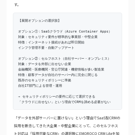
す。
【展開オプションの選択肢】
オプション①：SaaSクラウド（Azure Container Apps）
対象：セキュリティ要件が標準的な事業部・中堅企業
特徴：インターネット接続があれば即日開始
インフラ管理不要・自動アップデート
オプション②：セルフホスト（自社サーバー・オンプレミス）
対象：データを外部に出せない企業
金融機関・医療機関・官公庁関連・機密情報が多い製造業
特徴：顧客データが自社のサーバー内に完全に閉じる
既存のセキュリティポリシーに準拠
自社IT部門による管理・運用
→ セキュリティポリシーの要件に応じて選択できる
「クラウドに出せない」という理由でCRMを諦める必要がない
「データを外部サーバーに置けない」という理由でSaaS型CRMの
採用を断念してきた大企業・中堅企業にとって、このセルフホス
ト対応は「採用可能なCRM」の選択肢にEMOROCO CRM Liteを加