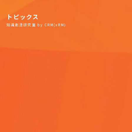
トピックス
知識創造研究室 by CRM(xRM)