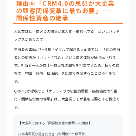
理由⑤「CRM4.0の思想が大企業
の顧客関係変革に最も必要」——
関係性資産の継承
大企業ほど「顧客との関係が属人化・形骸化する」というパラド
ックスがあります。
担当者の異動が3〜5年サイクルで起きる大企業では、「前の担当
者との関係がリセットされた」という顧客体験が繰り返されま
す。担当者一人が数十〜数百社の顧客を担当するため、個々の顧
客の「物語・感情・価値観」を記憶で管理することは不可能で
す。
CRM4.0が提唱する「ナラティブの組織的蓄積・感情温度の可視
化・関係性資産の継承」は、大企業こそが最も必要とする概念で
す。
【大企業における「関係性資産の継承」の価値】
担当者変更が起きたとき（年間数十〜数百件）：