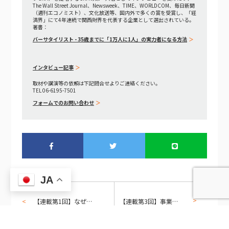
The Wall Street Journal、Newsweek、TIME、WORLDCOM、毎日新聞
（週刊エコノミスト）、文化放送等、国内外で多くの賞を受賞し、「経
済界」にて4年連続で関西財界を代表する企業として選出されている。
著書：
バーサタイリスト - 35歳までに「1万人に1人」の実力者になる方法
インタビュー記事
取材や講演等の依頼は下記問合せよりご連絡ください。
TEL 06-6195-7501
フォームでのお問い合わせ
JA
【連載第1回】なぜ大企業・中堅企業のCRMは定着しないのか——エンタープライズCRM失敗の構造的原因
【連載第3回】事業部別の最適化設計 — ノーコードで「全社に一律を押し付けない」CRMを実現する