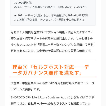
30,000円/月）
200ユーザーで月額300〜600万円 年間3,600〜7,200万円
→ 200ユーザーで比較すると、年間差額は3,200〜6,800万円
この差額で導入支援・カスタマイズ・運用を十二分に賄える
もちろん大規模な企業ではオプション機能・個別カスタマイズ・
導入支援・保守サポートの費用が別途発生します。しかし基本の
ライセンスコストが「現場ユーザー数×シンプルな単価」で予測
可能であることは、大企業の予算管理において重要な価値です。
理由③「セルフホスト対応——デ
ータガバナンス要件を満たす」
大企業・中堅企業がSaaS型CRMの採用を阻む最大の壁が「データ
ガバナンス要件」です。
EMOROCO CRM LiteはAzure Container AppsによるSaaSクラウド
運用のほか、
自社サーバーへのセルフホストにも対応
していま