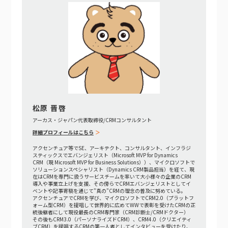
松原 晋啓
アーカス・ジャパン代表取締役/CRMコンサルタント
詳細プロフィールはこちら
アクセンチュア等でSE、アーキテクト、コンサルタント、インフラジ
スティックスでエバンジェリスト（Microsoft MVP for Dynamics
CRM（現 Microsoft MVP for Business Solutions））、マイクロソフトで
ソリューションスペシャリスト（Dynamics CRM製品担当）を経て、現
在はCRMを専門に扱うサービスチームを率いて大小様々の企業のCRM
導入や事業立上げを支援、その傍らでCRMエバンジェリストとしてイ
ベントや記事寄稿を通じて"真の"CRMの理念の普及に努めている。
アクセンチュアでCRMを学び、マイクロソフトでCRM2.0（プラットフ
ォーム型CRM）を提唱して世界的に広めてWWで表彰を受けたCRMの正
統後継者にして現役最長のCRM専門家（CRM診断士/CRMドクター）
その後もCRM3.0（パーソナライズドCRM）、CRM4.0（クリエイティ
ブCRM）を提唱するCRMの第一人者としてインタビューを受けたり、