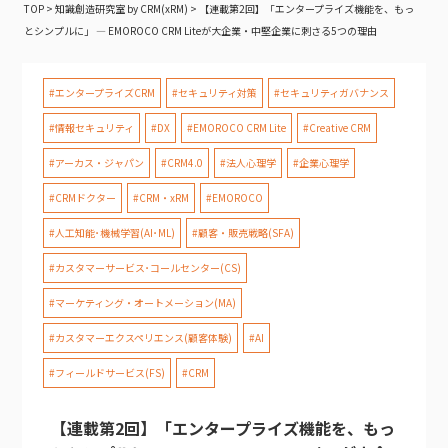
TOP
>
知識創造研究室 by CRM(xRM)
>
【連載第2回】「エンタープライズ機能を、もっ
とシンプルに」 — EMOROCO CRM Liteが大企業・中堅企業に刺さる5つの理由
#エンタープライズCRM
#セキュリティ対策
#セキュリティガバナンス
#情報セキュリティ
#DX
#EMOROCO CRM Lite
#Creative CRM
#アーカス・ジャパン
#CRM4.0
#法人心理学
#企業心理学
#CRMドクター
#CRM・xRM
#EMOROCO
#人工知能･機械学習(AI･ML)
#顧客・販売戦略(SFA)
#カスタマーサービス･コールセンター(CS)
#マーケティング・オートメーション(MA)
#カスタマーエクスペリエンス(顧客体験)
#AI
#フィールドサービス(FS)
#CRM
【連載第2回】「エンタープライズ機能を、もっ