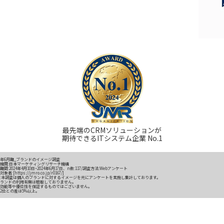
最先端のCRMソリューションが
期待できるITシステム企業 No.1
24年6月期_ブランドのイメージ調査
機関:日本マーケティングリサーチ機構
期間
:2024年4月10日~2024年6月17日、n数:117/調査方法:Webアンケート
対象者:[
https://jmro.co.jp/r0167/
]
:本調査は個人のブランドに対するイメージを元にアンケートを実施し集計しております。
ランドの利用有無は聴取しておりません。
効能等や優位性を保証するものではございません。
2位との差は5%以上。