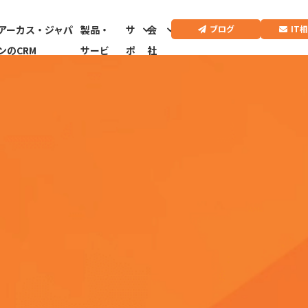
IT
ブログ
アーカス・ジャパ
製品・
サ
会
ンのCRM
サービ
ポ
社
ス
ー
情
ト
報
CRMドクター診
断はこちらから