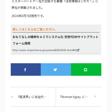
ミスターパートナー社が出版する書籍『注目情報はこれだ！』に
弊社が掲載されました。
2024年3月7日発売です。
詳しくはこちらをご覧ください。
おもてなしの精神をＡＩでシステム化 次世代EMサイトプラット
フォーム開発
http://www.mrpartner.co.jp/cyukore2024/03/01.html#02
『経済界』に当社代表松原のインタビュー記事が掲載されました
『Woman type』にてアーカス・ウェルフォーム株式会社代表 來海のインタビュー記事が掲載されました！